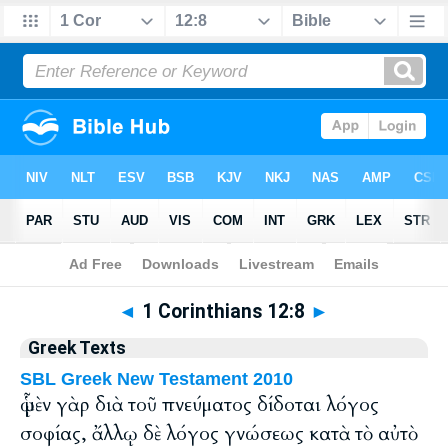
Bible
>
Greek
> 1 Corinthians 12:8
◄
1 Corinthians 12:8
►
Greek Texts
SBL Greek New Testament 2010
ᾧ μὲν γὰρ διὰ τοῦ πνεύματος δίδοται λόγος
σοφίας, ἄλλῳ δὲ λόγος γνώσεως κατὰ τὸ αὐτὸ