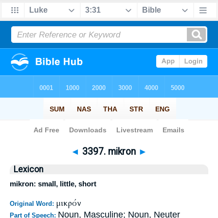
Bible
>
Strong's
>
Greek
> 3397
◄
3397. mikron
►
Lexicon
mikron: small, little, short
μικρόν
Original Word:
Noun, Masculine; Noun, Neuter
Part of Speech: