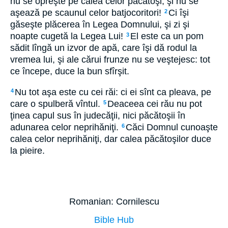
nu se opreşte pe calea celor păcătoşi, şi nu se
aşează pe scaunul celor batjocoritori!
Ci îşi
2
găseşte plăcerea în Legea Domnului, şi zi şi
noapte cugetă la Legea Lui!
El este ca un pom
3
sădit lîngă un izvor de apă, care îşi dă rodul la
vremea lui, şi ale cărui frunze nu se veştejesc: tot
ce începe, duce la bun sfîrşit.
Nu tot aşa este cu cei răi: ci ei sînt ca pleava, pe
4
care o spulberă vîntul.
Deaceea cei rău nu pot
5
ţinea capul sus în judecăţii, nici păcătoşii în
adunarea celor neprihăniţi.
Căci Domnul cunoaşte
6
calea celor neprihăniţi, dar calea păcătoşilor duce
la pieire.
Romanian: Cornilescu
Bible Hub