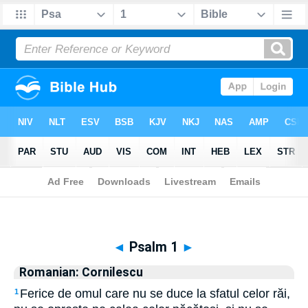
Biblia
>
Romanian: Cornilescu
> Psalm 1
◄
Psalm 1
►
Romanian: Cornilescu
Ferice de omul care nu se duce la sfatul celor răi,
1