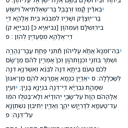
בֵּאדַ֡יִן קָ֠מוּ זְרֻבָּבֶ֤ל בַּר־שְׁאַלְתִּיאֵל֙ וְיֵשׁ֣וּעַ
2
בַּר־יֹֽוצָדָ֔ק וְשָׁרִ֣יו לְמִבְנֵ֔א בֵּ֥ית אֱלָהָ֖א דִּ֣י
בִירֽוּשְׁלֶ֑ם וְעִמְּהֹ֛ון [נְבִיאַיָּא כ] (נְבִיַּיָּ֥א ק)
דִֽי־אֱלָהָ֖א מְסָעֲדִ֥ין לְהֹֽון ׃ פ
בֵּהּ־זִמְנָא֩ אֲתָ֨א עֲלֵיהֹ֜ון תַּ֠תְּנַי פַּחַ֧ת עֲבַֽר־נַהֲרָ֛ה
3
וּשְׁתַ֥ר בֹּוזְנַ֖י וּכְנָוָתְהֹ֑ון וְכֵן֙ אָמְרִ֣ין לְהֹ֔ם מַן־שָׂ֨ם
לְכֹ֜ם טְעֵ֗ם בַּיְתָ֤א דְנָה֙ לִבְּנֵ֔א וְאֻשַּׁרְנָ֥א דְנָ֖ה
לְשַׁכְלָלָֽה׃ ס
אֱדַ֥יִן כְּנֵ֖מָא אֲמַ֣רְנָא לְּהֹ֑ם מַן־אִנּוּן֙
4
שְׁמָהָ֣ת גֻּבְרַיָּ֔א דִּֽי־דְנָ֥ה בִנְיָנָ֖א בָּנַֽיִן׃
וְעֵ֣ין
5
אֱלָהֲהֹ֗ם הֲוָת֙ עַל־שָׂבֵ֣י יְהוּדָיֵ֔א וְלָא־בַטִּ֣לוּ הִמֹּ֔ו
עַד־טַעְמָ֖א לְדָרְיָ֣וֶשׁ יְהָ֑ךְ וֶאֱדַ֛יִן יְתִיב֥וּן נִשְׁתְּוָנָ֖א
עַל־דְּנָֽה׃ פ