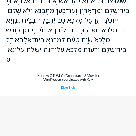
שֵׁשְׁבַּצַּ֣ר דֵּ֔ךְ אֲתָ֗א יְהַ֧ב אֻשַּׁיָּ֛א דִּי־בֵ֥ית אֱלָהָ֖א דִּ֣י
בִירוּשְׁלֶ֑ם וּמִן־אֱדַ֧יִן וְעַד־כְּעַ֛ן מִתְבְּנֵ֖א וְלָ֥א שְׁלִֽם׃
וּכְעַ֞ן הֵ֧ן עַל־מַלְכָּ֣א טָ֗ב יִ֠תְבַּקַּר בְּבֵ֨ית גִּנְזַיָּ֜א
17
דִּי־מַלְכָּ֣א תַמָּה֮ דִּ֣י בְּבָבֶל֒ הֵ֣ן אִיתַ֗י דִּֽי־מִן־כֹּ֤ורֶשׁ
מַלְכָּא֙ שִׂ֣ים טְעֵ֔ם לְמִבְנֵ֛א בֵּית־אֱלָהָ֥א דֵ֖ךְ
בִּירוּשְׁלֶ֑ם וּרְע֥וּת מַלְכָּ֛א עַל־דְּנָ֖ה יִשְׁלַ֥ח עֲלֶֽינָא׃
ס
Hebrew OT: WLC (Consonants & Vowels)
Versification coordinated with KJV
Bible Hub