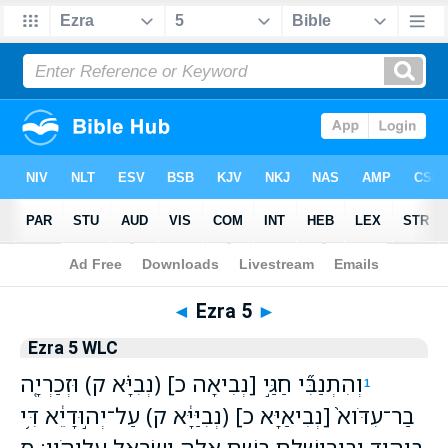
Bible
>
WLC
> Ezra 5
◄
Ezra 5
►
Ezra 5 WLC
וְהִתְנַבִּ֞י חַגַּ֣י [נְבִיאָה כ] (נְבִיָּ֗א ק) וּזְכַרְיָ֤ה
1
בַר־עִדֹּוא֙ [נְבִיאַיָּא כ] (נְבִיַּיָּ֔א ק) עַל־יְה֣וּדָיֵ֔א דִּ֥י
בִיה֖וּד וּבִירוּשְׁלֶ֑ם בְּשֻׁ֛ם אֱלָ֥הּ יִשְׂרָאֵ֖ל עֲלֵיהֹֽון׃ ס