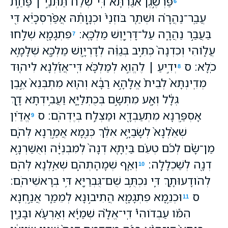
פַּרְשֶׁ֣גֶן אִ֠גַּרְתָּא דִּֽי־שְׁלַ֞ח תַּתְּנַ֣י ׀ פַּחַ֣ת
6
עֲבַֽר־נַהֲרָ֗ה וּשְׁתַ֤ר בֹּוזְנַי֙ וּכְנָ֣וָתֵ֔הּ אֲפַ֨רְסְכָיֵ֔א דִּ֖י
בַּעֲבַ֣ר נַהֲרָ֑ה עַל־דָּרְיָ֖וֶשׁ מַלְכָּֽא׃
פִּתְגָמָ֖א שְׁלַ֣חוּ
7
עֲלֹ֑והִי וְכִדְנָה֙ כְּתִ֣יב בְּגַוֵּ֔הּ לְדָרְיָ֥וֶשׁ מַלְכָּ֖א שְׁלָמָ֥א
כֹֽלָּא׃ ס
יְדִ֣יעַ ׀ לֶהֱוֵ֣א לְמַלְכָּ֗א דִּֽי־אֲזַ֜לְנָא לִיה֤וּד
8
מְדִֽינְתָּא֙ לְבֵית֙ אֱלָהָ֣א רַבָּ֔א וְה֤וּא מִתְבְּנֵא֙ אֶ֣בֶן
גְּלָ֔ל וְאָ֖ע מִתְּשָׂ֣ם בְּכֻתְלַיָּ֑א וַעֲבִ֥ידְתָּא דָ֛ךְ
אָסְפַּ֥רְנָא מִתְעַבְדָ֖א וּמַצְלַ֥ח בְּיֶדְהֹֽם׃ ס
אֱדַ֗יִן
9
שְׁאֵ֙לְנָא֙ לְשָׂבַיָּ֣א אִלֵּ֔ךְ כְּנֵ֖מָא אֲמַ֣רְנָא לְּהֹ֑ם
מַן־שָׂ֨ם לְכֹ֜ם טְעֵ֗ם בַּיְתָ֤א דְנָה֙ לְמִבְנְיָ֔ה וְאֻשַּׁרְנָ֥א
דְנָ֖ה לְשַׁכְלָלָֽה׃
וְאַ֧ף שְׁמָהָתְהֹ֛ם שְׁאֵ֥לְנָא לְּהֹ֖ם
10
לְהֹודָעוּתָ֑ךְ דִּ֛י נִכְתֻּ֥ב שֻׁם־גֻּבְרַיָּ֖א דִּ֥י בְרָאשֵׁיהֹֽם׃
ס
וּכְנֵ֥מָא פִתְגָמָ֖א הֲתִיב֣וּנָא לְמֵמַ֑ר אֲנַ֣חְנָא
11
הִמֹּ֡ו עַבְדֹוהִי֩ דִֽי־אֱלָ֨הּ שְׁמַיָּ֜א וְאַרְעָ֗א וּבָנַ֤יִן