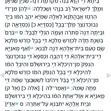
בַּיְתָא֙ דִּֽי־הֲוָ֨א בְנֵ֜ה מִקַּדְמַ֤ת דְּנָה֙ שְׁנִ֣ין שַׂגִּיאָ֔ן
וּמֶ֤לֶךְ לְיִשְׂרָאֵל֙ רַ֔ב בְּנָ֖הִי וְשַׁכְלְלֵֽהּ׃
לָהֵ֗ן מִן־דִּ֨י
12
הַרְגִּ֤זוּ אֲבָהֳתַ֙נָא֙ לֶאֱלָ֣הּ שְׁמַיָּ֔א יְהַ֣ב הִמֹּ֔ו בְּיַ֛ד
נְבוּכַדְנֶצַּ֥ר מֶֽלֶךְ־בָּבֶ֖ל [כַּסְדָּיָא כ] (כַּסְדָּאָ֑ה ק)
וּבַיְתָ֤ה דְנָה֙ סַתְרֵ֔הּ וְעַמָּ֖ה הַגְלִ֥י לְבָבֶֽל׃ ס
בְּרַם֙
13
בִּשְׁנַ֣ת חֲדָ֔ה לְכֹ֥ורֶשׁ מַלְכָּ֖א דִּ֣י בָבֶ֑ל כֹּ֤ורֶשׁ מַלְכָּא֙
שָׂ֣ם טְעֵ֔ם בֵּית־אֱלָהָ֥א דְנָ֖ה לִבְּנֵֽא׃
וְ֠אַף מָאנַיָּ֣א
14
דִֽי־בֵית־אֱלָהָא֮ דִּ֣י דַהֲבָ֣ה וְכַסְפָּא֒ דִּ֣י נְבוּכַדְנֶצַּ֗ר
הַנְפֵּק֙ מִן־הֵֽיכְלָא֙ דִּ֣י בִֽירוּשְׁלֶ֔ם וְהֵיבֵ֣ל הִמֹּ֔ו
לְהֵיכְלָ֖א דִּ֣י בָבֶ֑ל הַנְפֵּ֨ק הִמֹּ֜ו כֹּ֣ורֶשׁ מַלְכָּ֗א
מִן־הֵֽיכְלָא֙ דִּ֣י בָבֶ֔ל וִיהִ֙יבוּ֙ לְשֵׁשְׁבַּצַּ֣ר שְׁמֵ֔הּ דִּ֥י
פֶחָ֖ה שָׂמֵֽהּ׃
וַאֲמַר־לֵ֓הּ ׀ [אֵלֶּה כ] (אֵ֚ל ק)
15
מָֽאנַיָּ֔א א אֵֽזֶל־אֲחֵ֣ת הִמֹּ֔ו בְּהֵיכְלָ֖א דִּ֣י בִירוּשְׁלֶ֑ם
וּבֵ֥ית אֱלָהָ֖א יִתְבְּנֵ֥א עַל־אַתְרֵֽהּ׃ ס
אֱדַ֙יִן֙
16