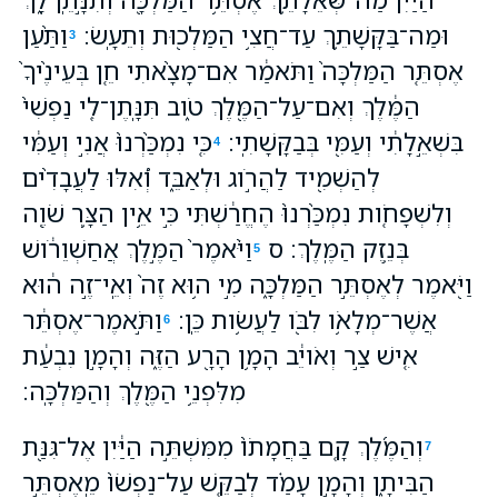
וּמַה־בַּקָּשָׁתֵ֛ךְ עַד־חֲצִ֥י הַמַּלְכ֖וּת וְתֵעָֽשׂ׃
וַתַּ֨עַן
3
אֶסְתֵּ֤ר הַמַּלְכָּה֙ וַתֹּאמַ֔ר אִם־מָצָ֨אתִי חֵ֤ן בְּעֵינֶ֙יךָ֙
הַמֶּ֔לֶךְ וְאִם־עַל־הַמֶּ֖לֶךְ טֹ֑וב תִּנָּֽתֶן־לִ֤י נַפְשִׁי֙
בִּשְׁאֵ֣לָתִ֔י וְעַמִּ֖י בְּבַקָּשָׁתִֽי׃
כִּ֤י נִמְכַּ֙רְנוּ֙ אֲנִ֣י וְעַמִּ֔י
4
לְהַשְׁמִ֖יד לַהֲרֹ֣וג וּלְאַבֵּ֑ד וְ֠אִלּוּ לַעֲבָדִ֨ים
וְלִשְׁפָחֹ֤ות נִמְכַּ֙רְנוּ֙ הֶחֱרַ֔שְׁתִּי כִּ֣י אֵ֥ין הַצָּ֛ר שֹׁוֶ֖ה
בְּנֵ֥זֶק הַמֶּֽלֶךְ׃ ס
וַיֹּ֙אמֶר֙ הַמֶּ֣לֶךְ אֲחַשְׁוֵרֹ֔ושׁ
5
וַיֹּ֖אמֶר לְאֶסְתֵּ֣ר הַמַּלְכָּ֑ה מִ֣י ה֥וּא זֶה֙ וְאֵֽי־זֶ֣ה ה֔וּא
אֲשֶׁר־מְלָאֹ֥ו לִבֹּ֖ו לַעֲשֹׂ֥ות כֵּֽן׃
וַתֹּ֣אמֶר־אֶסְתֵּ֔ר
6
אִ֚ישׁ צַ֣ר וְאֹויֵ֔ב הָמָ֥ן הָרָ֖ע הַזֶּ֑ה וְהָמָ֣ן נִבְעַ֔ת
מִלִּפְנֵ֥י הַמֶּ֖לֶךְ וְהַמַּלְכָּֽה׃
וְהַמֶּ֜לֶךְ קָ֤ם בַּחֲמָתֹו֙ מִמִּשְׁתֵּ֣ה הַיַּ֔יִן אֶל־גִּנַּ֖ת
7
הַבִּיתָ֑ן וְהָמָ֣ן עָמַ֗ד לְבַקֵּ֤שׁ עַל־נַפְשֹׁו֙ מֵֽאֶסְתֵּ֣ר