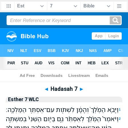
Bible
>
WLC
> Hadasah 7
◄
Hadasah 7
►
Esther 7 WLC
וַיָּבֹ֤א הַמֶּ֙לֶךְ֙ וְהָמָ֔ן לִשְׁתֹּ֖ות עִם־אֶסְתֵּ֥ר הַמַּלְכָּֽה׃
1
וַיֹּאמֶר֩ הַמֶּ֨לֶךְ לְאֶסְתֵּ֜ר גַּ֣ם בַּיֹּ֤ום הַשֵּׁנִי֙ בְּמִשְׁתֵּ֣ה
2
הַיַּ֔יִן מַה־שְּׁאֵלָתֵ֛ךְ אֶסְתֵּ֥ר הַמַּלְכָּ֖ה וְתִנָּ֣תֵֽן לָ֑ךְ