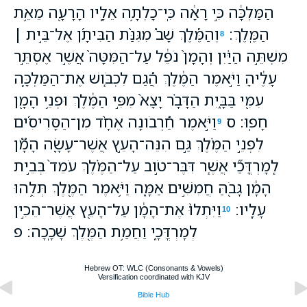
הַמַּלְכָּ֔ה כִּ֣י רָאָ֔ה כִּֽי־כָלְתָ֥ה אֵלָ֛יו הָרָעָ֖ה מֵאֵ֥ת
הַמֶּֽלֶךְ׃
וְהַמֶּ֡לֶךְ שָׁב֩ מִגִּנַּ֨ת הַבִּיתָ֜ן אֶל־בֵּ֣ית ׀
8
מִשְׁתֵּ֣ה הַיַּ֗יִן וְהָמָן֙ נֹפֵ֔ל עַל־הַמִּטָּה֙ אֲשֶׁ֣ר אֶסְתֵּ֣ר
עָלֶ֔יהָ וַיֹּ֣אמֶר הַמֶּ֔לֶךְ הֲ֠גַם לִכְבֹּ֧ושׁ אֶת־הַמַּלְכָּ֛ה
עִמִּ֖י בַּבָּ֑יִת הַדָּבָ֗ר יָצָא֙ מִפִּ֣י הַמֶּ֔לֶךְ וּפְנֵ֥י הָמָ֖ן
חָפֽוּ׃ ס
וַיֹּ֣אמֶר חַ֠רְבֹונָה אֶחָ֨ד מִן־הַסָּרִיסִ֜ים
9
לִפְנֵ֣י הַמֶּ֗לֶךְ גַּ֣ם הִנֵּה־הָעֵ֣ץ אֲשֶׁר־עָשָׂ֪ה הָמָ֟ן
לְֽמָרְדֳּכַ֞י אֲשֶׁ֧ר דִּבֶּר־טֹ֣וב עַל־הַמֶּ֗לֶךְ עֹמֵד֙ בְּבֵ֣ית
הָמָ֔ן גָּבֹ֖הַּ חֲמִשִּׁ֣ים אַמָּ֑ה וַיֹּ֥אמֶר הַמֶּ֖לֶךְ תְּלֻ֥הוּ
עָלָֽיו׃
וַיִּתְלוּ֙ אֶת־הָמָ֔ן עַל־הָעֵ֖ץ אֲשֶׁר־הֵכִ֣ין
10
לְמָרְדֳּכָ֑י וַחֲמַ֥ת הַמֶּ֖לֶךְ שָׁכָֽכָה׃ פ
Hebrew OT: WLC (Consonants & Vowels)
Versification coordinated with KJV
Bible Hub