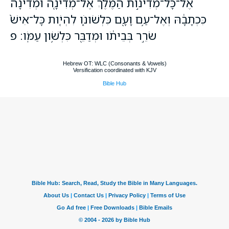
אֶל־כָּל־מְדִינֹ֣ות הַמֶּ֔לֶךְ אֶל־מְדִינָ֤ה וּמְדִינָה֙
כִּכְתָבָ֔הּ וְאֶל־עַ֥ם וָעָ֖ם כִּלְשֹׁונֹ֑ו לִהְיֹ֤ות כָּל־אִישׁ֙
שֹׂרֵ֣ר בְּבֵיתֹ֔ו וּמְדַבֵּ֖ר כִּלְשֹׁ֥ון עַמֹּֽו׃ פ
Hebrew OT: WLC (Consonants & Vowels)
Versification coordinated with KJV
Bible Hub