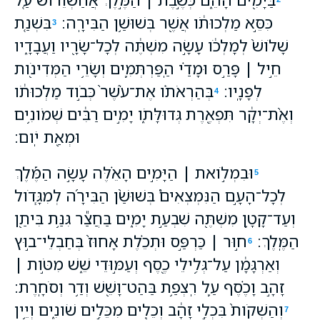
כִּסֵּ֣א מַלְכוּתֹ֔ו אֲשֶׁ֖ר בְּשׁוּשַׁ֥ן הַבִּירָֽה׃
בִּשְׁנַ֤ת
3
שָׁלֹושׁ֙ לְמָלְכֹ֔ו עָשָׂ֣ה מִשְׁתֶּ֔ה לְכָל־שָׂרָ֖יו וַעֲבָדָ֑יו
חֵ֣יל ׀ פָּרַ֣ס וּמָדַ֗י הַֽפַּרְתְּמִ֛ים וְשָׂרֵ֥י הַמְּדִינֹ֖ות
לְפָנָֽיו׃
בְּהַרְאֹתֹ֗ו אֶת־עֹ֙שֶׁר֙ כְּבֹ֣וד מַלְכוּתֹ֔ו
4
וְאֶ֨ת־יְקָ֔ר תִּפְאֶ֖רֶת גְּדוּלָּתֹ֑ו יָמִ֣ים רַבִּ֔ים שְׁמֹונִ֥ים
וּמְאַ֖ת יֹֽום׃
וּבִמְלֹ֣ואת ׀ הַיָּמִ֣ים הָאֵ֗לֶּה עָשָׂ֣ה הַמֶּ֡לֶךְ
5
לְכָל־הָעָ֣ם הַנִּמְצְאִים֩ בְּשׁוּשַׁ֨ן הַבִּירָ֜ה לְמִגָּ֧דֹול
וְעַד־קָטָ֛ן מִשְׁתֶּ֖ה שִׁבְעַ֣ת יָמִ֑ים בַּחֲצַ֕ר גִּנַּ֥ת בִּיתַ֖ן
הַמֶּֽלֶךְ׃
ח֣וּר ׀ כַּרְפַּ֣ס וּתְכֵ֗לֶת אָחוּז֙ בְּחַבְלֵי־ב֣וּץ
6
וְאַרְגָּמָ֔ן עַל־גְּלִ֥ילֵי כֶ֖סֶף וְעַמּ֣וּדֵי שֵׁ֑שׁ מִטֹּ֣ות ׀
זָהָ֣ב וָכֶ֗סֶף עַ֛ל רִֽצְפַ֥ת בַּהַט־וָשֵׁ֖שׁ וְדַ֥ר וְסֹחָֽרֶת׃
וְהַשְׁקֹות֙ בִּכְלֵ֣י זָהָ֔ב וְכֵלִ֖ים מִכֵּלִ֣ים שֹׁונִ֑ים וְיֵ֥ין
7