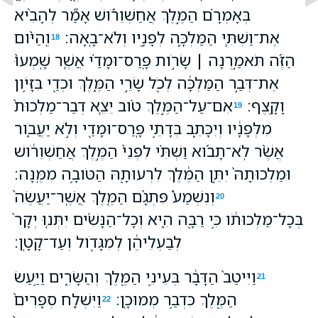
בְּאָמְרָ֗ם הַמֶּ֣לֶךְ אֲחַשְׁוֵרֹ֡ושׁ אָמַ֞ר לְהָבִ֨יא
אֶת־וַשְׁתִּ֧י הַמַּלְכָּ֛ה לְפָנָ֖יו וְלֹא־בָֽאָה׃
וְֽהַיֹּ֨ום
18
הַזֶּ֜ה תֹּאמַ֣רְנָה ׀ שָׂרֹ֣ות פָּֽרַס־וּמָדַ֗י אֲשֶׁ֤ר שָֽׁמְעוּ֙
אֶת־דְּבַ֣ר הַמַּלְכָּ֔ה לְכֹ֖ל שָׂרֵ֣י הַמֶּ֑לֶךְ וּכְדַ֖י בִּזָּיֹ֥ון
וָקָֽצֶף׃
אִם־עַל־הַמֶּ֣לֶךְ טֹ֗וב יֵצֵ֤א דְבַר־מַלְכוּת֙
19
מִלְּפָנָ֔יו וְיִכָּתֵ֛ב בְּדָתֵ֥י פָֽרַס־וּמָדַ֖י וְלֹ֣א יַעֲבֹ֑ור
אֲשֶׁ֨ר לֹֽא־תָבֹ֜וא וַשְׁתִּ֗י לִפְנֵי֙ הַמֶּ֣לֶךְ אֲחַשְׁוֵרֹ֔ושׁ
וּמַלְכוּתָהּ֙ יִתֵּ֣ן הַמֶּ֔לֶךְ לִרְעוּתָ֖הּ הַטֹּובָ֥ה מִמֶּֽנָּה׃
וְנִשְׁמַע֩ פִּתְגָ֨ם הַמֶּ֤לֶךְ אֲשֶֽׁר־יַעֲשֶׂה֙
20
בְּכָל־מַלְכוּתֹ֔ו כִּ֥י רַבָּ֖ה הִ֑יא וְכָל־הַנָּשִׁ֗ים יִתְּנ֤וּ יְקָר֙
לְבַעְלֵיהֶ֔ן לְמִגָּדֹ֖ול וְעַד־קָטָֽן׃
וַיִּיטַב֙ הַדָּבָ֔ר בְּעֵינֵ֥י הַמֶּ֖לֶךְ וְהַשָּׂרִ֑ים וַיַּ֥עַשׂ
21
הַמֶּ֖לֶךְ כִּדְבַ֥ר מְמוּכָֽן׃
וַיִּשְׁלַ֤ח סְפָרִים֙
22