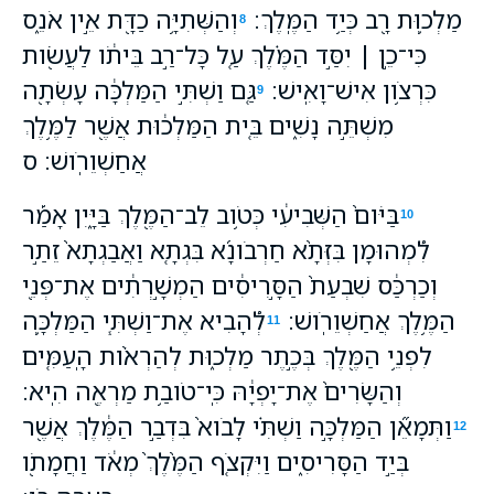
מַלְכ֛וּת רָ֖ב כְּיַ֥ד הַמֶּֽלֶךְ׃
וְהַשְּׁתִיָּ֥ה כַדָּ֖ת אֵ֣ין אֹנֵ֑ס
8
כִּי־כֵ֣ן ׀ יִסַּ֣ד הַמֶּ֗לֶךְ עַ֚ל כָּל־רַ֣ב בֵּיתֹ֔ו לַעֲשֹׂ֖ות
כִּרְצֹ֥ון אִישׁ־וָאִֽישׁ׃
גַּ֚ם וַשְׁתִּ֣י הַמַּלְכָּ֔ה עָשְׂתָ֖ה
9
מִשְׁתֵּ֣ה נָשִׁ֑ים בֵּ֚ית הַמַּלְכ֔וּת אֲשֶׁ֖ר לַמֶּ֥לֶךְ
אֲחַשְׁוֵרֹֽושׁ׃ ס
בַּיֹּום֙ הַשְּׁבִיעִ֔י כְּטֹ֥וב לֵב־הַמֶּ֖לֶךְ בַּיָּ֑יִן אָמַ֡ר
10
לִ֠מְהוּמָן בִּזְּתָ֨א חַרְבֹונָ֜א בִּגְתָ֤א וַאֲבַגְתָא֙ זֵתַ֣ר
וְכַרְכַּ֔ס שִׁבְעַת֙ הַסָּ֣רִיסִ֔ים הַמְשָׁ֣רְתִ֔ים אֶת־פְּנֵ֖י
הַמֶּ֥לֶךְ אֲחַשְׁוֵרֹֽושׁ׃
לְ֠הָבִיא אֶת־וַשְׁתִּ֧י הַמַּלְכָּ֛ה
11
לִפְנֵ֥י הַמֶּ֖לֶךְ בְּכֶ֣תֶר מַלְכ֑וּת לְהַרְאֹ֨ות הָֽעַמִּ֤ים
וְהַשָּׂרִים֙ אֶת־יָפְיָ֔הּ כִּֽי־טֹובַ֥ת מַרְאֶ֖ה הִֽיא׃
וַתְּמָאֵ֞ן הַמַּלְכָּ֣ה וַשְׁתִּ֗י לָבֹוא֙ בִּדְבַ֣ר הַמֶּ֔לֶךְ אֲשֶׁ֖ר
12
בְּיַ֣ד הַסָּרִיסִ֑ים וַיִּקְצֹ֤ף הַמֶּ֙לֶךְ֙ מְאֹ֔ד וַחֲמָתֹ֖ו