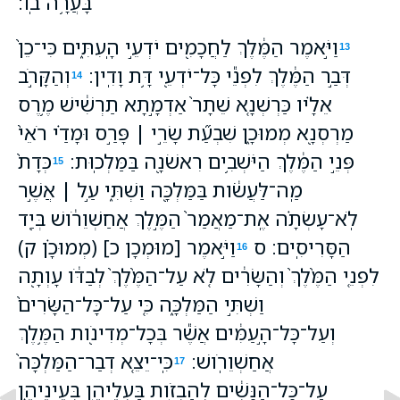
בָּעֲרָ֥ה בֹֽו׃
וַיֹּ֣אמֶר הַמֶּ֔לֶךְ לַחֲכָמִ֖ים יֹדְעֵ֣י הָֽעִתִּ֑ים כִּי־כֵן֙
13
דְּבַ֣ר הַמֶּ֔לֶךְ לִפְנֵ֕י כָּל־יֹדְעֵ֖י דָּ֥ת וָדִֽין׃
וְהַקָּרֹ֣ב
14
אֵלָ֗יו כַּרְשְׁנָ֤א שֵׁתָר֙ אַדְמָ֣תָא תַרְשִׁ֔ישׁ מֶ֥רֶס
מַרְסְנָ֖א מְמוּכָ֑ן שִׁבְעַ֞ת שָׂרֵ֣י ׀ פָּרַ֣ס וּמָדַ֗י רֹאֵי֙
פְּנֵ֣י הַמֶּ֔לֶךְ הַיֹּשְׁבִ֥ים רִאשֹׁנָ֖ה בַּמַּלְכֽוּת׃
כְּדָת֙
15
מַֽה־לַּעֲשֹׂ֔ות בַּמַּלְכָּ֖ה וַשְׁתִּ֑י עַ֣ל ׀ אֲשֶׁ֣ר
לֹֽא־עָשְׂתָ֗ה אֶֽת־מַאֲמַר֙ הַמֶּ֣לֶךְ אֲחַשְׁוֵרֹ֔ושׁ בְּיַ֖ד
הַסָּרִיסִֽים׃ ס
וַיֹּ֣אמֶר [מוּמְכָן כ] (מְמוּכָ֗ן ק)
16
לִפְנֵ֤י הַמֶּ֙לֶךְ֙ וְהַשָּׂרִ֔ים לֹ֤א עַל־הַמֶּ֙לֶךְ֙ לְבַדֹּ֔ו עָוְתָ֖ה
וַשְׁתִּ֣י הַמַּלְכָּ֑ה כִּ֤י עַל־כָּל־הַשָּׂרִים֙
וְעַל־כָּל־הָ֣עַמִּ֔ים אֲשֶׁ֕ר בְּכָל־מְדִינֹ֖ות הַמֶּ֥לֶךְ
אֲחַשְׁוֵרֹֽושׁ׃
כִּֽי־יֵצֵ֤א דְבַר־הַמַּלְכָּה֙
17
עַל־כָּל־הַנָּשִׁ֔ים לְהַבְזֹ֥ות בַּעְלֵיהֶ֖ן בְּעֵינֵיהֶ֑ן