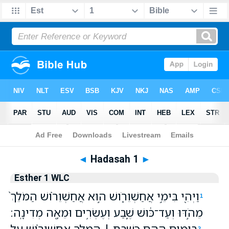
Bible
>
WLC
> Hadasah 1
◄
Hadasah 1
►
Esther 1 WLC
וַיְהִ֖י בִּימֵ֣י אֲחַשְׁוֵרֹ֑ושׁ ה֣וּא אֲחַשְׁוֵרֹ֗ושׁ הַמֹּלֵךְ֙
1
מֵהֹ֣דּוּ וְעַד־כּ֔וּשׁ שֶׁ֛בַע וְעֶשְׂרִ֥ים וּמֵאָ֖ה מְדִינָֽה׃
בַּיָּמִ֖ים הָהֵ֑ם כְּשֶׁ֣בֶת ׀ הַמֶּ֣לֶךְ אֲחַשְׁוֵרֹ֗ושׁ עַ֚ל
2