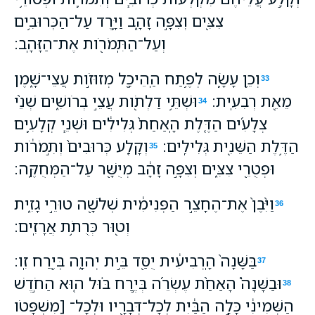
צִצִּ֖ים וְצִפָּ֣ה זָהָ֑ב וַיָּ֛רֶד עַל־הַכְּרוּבִ֥ים
וְעַל־הַתִּֽמֹרֹ֖ות אֶת־הַזָּהָֽב׃
וְכֵ֥ן עָשָׂ֛ה לְפֶ֥תַח הַֽהֵיכָ֖ל מְזוּזֹ֣ות עֲצֵי־שָׁ֑מֶן
33
מֵאֵ֖ת רְבִעִֽית׃
וּשְׁתֵּ֥י דַלְתֹ֖ות עֲצֵ֣י בְרֹושִׁ֑ים שְׁנֵ֨י
34
צְלָעִ֜ים הַדֶּ֤לֶת הָֽאַחַת֙ גְּלִילִ֔ים וּשְׁנֵ֧י קְלָעִ֛ים
הַדֶּ֥לֶת הַשֵּׁנִ֖ית גְּלִילִֽים׃
וְקָלַ֤ע כְּרוּבִים֙ וְתִ֣מֹרֹ֔ות
35
וּפְטֻרֵ֖י צִצִּ֑ים וְצִפָּ֣ה זָהָ֔ב מְיֻשָּׁ֖ר עַל־הַמְּחֻקֶּֽה׃
וַיִּ֙בֶן֙ אֶת־הֶחָצֵ֣ר הַפְּנִימִ֔ית שְׁלֹשָׁ֖ה טוּרֵ֣י גָזִ֑ית
36
וְט֖וּר כְּרֻתֹ֥ת אֲרָזִֽים׃
בַּשָּׁנָה֙ הָֽרְבִיעִ֔ית יֻסַּ֖ד בֵּ֣ית יְהוָ֑ה בְּיֶ֖רַח זִֽו׃
37
וּבַשָּׁנָה֩ הָאַחַ֨ת עֶשְׂרֵ֜ה בְּיֶ֣רַח בּ֗וּל ה֚וּא הַחֹ֣דֶשׁ
38
הַשְּׁמִינִ֔י כָּלָ֣ה הַבַּ֔יִת לְכָל־דְּבָרָ֖יו וּלְכָל־ [מִשְׁפָּטֹו