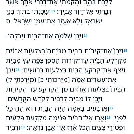
לָלֶ֣כֶת בָּהֶ֑ם וַהֲקִמֹתִ֤י אֶת־דְּבָרִי֙ אִתָּ֔ךְ אֲשֶׁ֥ר
דִּבַּ֖רְתִּי אֶל־דָּוִ֥ד אָבִֽיךָ׃
וְשָׁ֣כַנְתִּ֔י בְּתֹ֖וךְ בְּנֵ֣י
13
יִשְׂרָאֵ֑ל וְלֹ֥א אֶעֱזֹ֖ב אֶת־עַמִּ֥י יִשְׂרָאֵֽל׃ ס
וַיִּ֧בֶן שְׁלֹמֹ֛ה אֶת־הַבַּ֖יִת וַיְכַלֵּֽהוּ׃
14
וַיִּבֶן֩ אֶת־קִירֹ֨ות הַבַּ֤יִת מִבַּ֙יְתָה֙ בְּצַלְעֹ֣ות אֲרָזִ֔ים
15
מִקַּרְקַ֤ע הַבַּ֙יִת֙ עַד־קִירֹ֣ות הַסִּפֻּ֔ן צִפָּ֥ה עֵ֖ץ מִבָּ֑יִת
וַיְצַ֛ף אֶת־קַרְקַ֥ע הַבַּ֖יִת בְּצַלְעֹ֥ות בְּרֹושִֽׁים׃
וַיִּבֶן֩
16
אֶת־עֶשְׂרִ֨ים אַמָּ֜ה [מִיַּרְכֹּותֵי כ] (מִֽיַּרְכְּתֵ֤י ק)
הַבַּ֙יִת֙ בְּצַלְעֹ֣ות אֲרָזִ֔ים מִן־הַקַּרְקַ֖ע עַד־הַקִּירֹ֑ות
וַיִּ֤בֶן לֹו֙ מִבַּ֣יִת לִדְבִ֔יר לְקֹ֖דֶשׁ הַקֳּדָשִֽׁים׃
וְאַרְבָּעִ֥ים בָּאַמָּ֖ה הָיָ֣ה הַבָּ֑יִת ה֖וּא הַהֵיכָ֥ל
17
לִפְנָֽי׃
וְאֶ֤רֶז אֶל־הַבַּ֙יִת֙ פְּנִ֔ימָה מִקְלַ֣עַת פְּקָעִ֔ים
18
וּפְטוּרֵ֖י צִצִּ֑ים הַכֹּ֣ל אֶ֔רֶז אֵ֥ין אֶ֖בֶן נִרְאָֽה׃
וּדְבִ֧יר
19