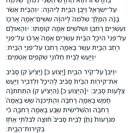
עַל־יִשְׂרָאֵ֑ל וַיִּ֥בֶן הַבַּ֖יִת לַיהוָֽה׃
וְהַבַּ֗יִת אֲשֶׁ֨ר
2
בָּנָ֜ה הַמֶּ֤לֶךְ שְׁלֹמֹה֙ לַֽיהוָ֔ה שִׁשִּֽׁים־אַמָּ֥ה אָרְכֹּ֖ו
וְעֶשְׂרִ֤ים רָחְבֹּ֑ו וּשְׁלֹשִׁ֥ים אַמָּ֖ה קֹומָתֹֽו׃
וְהָאוּלָ֗ם
3
עַל־פְּנֵי֙ הֵיכַ֣ל הַבַּ֔יִת עֶשְׂרִ֣ים אַמָּה֙ אָרְכֹּ֔ו עַל־פְּנֵ֖י
רֹ֣חַב הַבָּ֑יִת עֶ֧שֶׂר בָּאַמָּ֛ה רָחְבֹּ֖ו עַל־פְּנֵ֥י הַבָּֽיִת׃
וַיַּ֣עַשׂ לַבָּ֔יִת חַלֹּונֵ֖י שְׁקֻפִ֥ים אֲטֻמִֽים׃
4
וַיִּבֶן֩ עַל־קִ֨יר הַבַּ֤יִת [יָצֹועַ כ] (יָצִ֙יעַ֙ ק) סָבִ֔יב
5
אֶת־קִירֹ֤ות הַבַּ֙יִת֙ סָבִ֔יב לַֽהֵיכָ֖ל וְלַדְּבִ֑יר וַיַּ֥עַשׂ
צְלָעֹ֖ות סָבִֽיב׃
[הַיָּצֹועַ כ] (הַיָּצִ֨יעַ ק) הַתַּחְתֹּנָ֜ה
6
חָמֵ֧שׁ בָּאַמָּ֣ה רָחְבָּ֗הּ וְהַתִּֽיכֹנָה֙ שֵׁ֤שׁ בָּֽאַמָּה֙
רָחְבָּ֔הּ וְהַ֨שְּׁלִישִׁ֔ית שֶׁ֥בַע בָּאַמָּ֖ה רָחְבָּ֑הּ כִּ֡י
מִגְרָעֹות֩ נָתַ֨ן לַבַּ֤יִת סָבִיב֙ ח֔וּצָה לְבִלְתִּ֖י אֲחֹ֥ז
בְּקִֽירֹות־הַבָּֽיִת׃