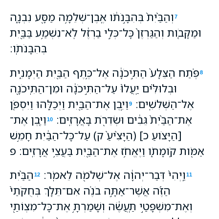
וְהַבַּ֙יִת֙ בְּהִבָּ֣נֹתֹ֔ו אֶֽבֶן־שְׁלֵמָ֥ה מַסָּ֖ע נִבְנָ֑ה
7
וּמַקָּבֹ֤ות וְהַגַּרְזֶן֙ כָּל־כְּלִ֣י בַרְזֶ֔ל לֹֽא־נִשְׁמַ֥ע בַּבַּ֖יִת
בְּהִבָּנֹתֹֽו׃
פֶּ֗תַח הַצֵּלָע֙ הַתִּ֣יכֹנָ֔ה אֶל־כֶּ֥תֶף הַבַּ֖יִת הַיְמָנִ֑ית
8
וּבְלוּלִּ֗ים יַֽעֲלוּ֙ עַל־הַתִּ֣יכֹנָ֔ה וּמִן־הַתִּֽיכֹנָ֖ה
אֶל־הַשְּׁלִשִֽׁים׃
וַיִּ֥בֶן אֶת־הַבַּ֖יִת וַיְכַלֵּ֑הוּ וַיִּסְפֹּ֤ן
9
אֶת־הַבַּ֙יִת֙ גֵּבִ֔ים וּשְׂדֵרֹ֖ת בָּאֲרָזִֽים׃
וַיִּ֤בֶן אֶת־
10
[הַיָּצֹועַ כ] (הַיָּצִ֙יעַ֙ ק) עַל־כָּל־הַבַּ֔יִת חָמֵ֥שׁ
אַמֹּ֖ות קֹֽומָתֹ֑ו וַיֶּאֱחֹ֥ז אֶת־הַבַּ֖יִת בַּעֲצֵ֥י אֲרָזִֽים׃ פ
וַֽיְהִי֙ דְּבַר־יְהוָ֔ה אֶל־שְׁלֹמֹ֖ה לֵאמֹֽר׃
הַבַּ֨יִת
12
11
הַזֶּ֜ה אֲשֶׁר־אַתָּ֣ה בֹנֶ֗ה אִם־תֵּלֵ֤ךְ בְּחֻקֹּתַי֙
וְאֶת־מִשְׁפָּטַ֣י תַּֽעֲשֶׂ֔ה וְשָׁמַרְתָּ֥ אֶת־כָּל־מִצְוֹתַ֖י