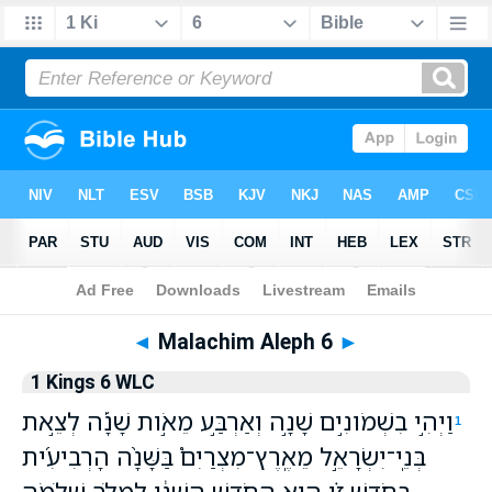
Bible
>
WLC
> Malachim Aleph 6
◄
Malachim Aleph 6
►
1 Kings 6 WLC
וַיְהִ֣י בִשְׁמֹונִ֣ים שָׁנָ֣ה וְאַרְבַּ֣ע מֵאֹ֣ות שָׁנָ֡ה לְצֵ֣את
1
בְּנֵֽי־יִשְׂרָאֵ֣ל מֵאֶֽרֶץ־מִצְרַיִם֩ בַּשָּׁנָ֨ה הָרְבִיעִ֜ית
בְּחֹ֣דֶשׁ זִ֗ו ה֚וּא הַחֹ֣דֶשׁ הַשֵּׁנִ֔י לִמְלֹ֥ךְ שְׁלֹמֹ֖ה