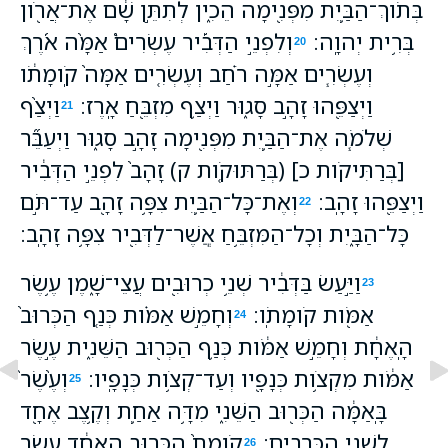
בְּתֹוךְ־הַבַּ֛יִת מִפְּנִ֖ימָה הֵכִ֑ין לְתִתֵּ֣ן שָׁ֔ם אֶת־אֲרֹ֖ון
בְּרִ֥ית יְהוָֽה׃
וְלִפְנֵ֣י הַדְּבִ֡יר עֶשְׂרִים֩ אַמָּ֨ה אֹ֜רֶךְ
20
וְעֶשְׂרִ֧ים אַמָּ֣ה רֹ֗חַב וְעֶשְׂרִ֤ים אַמָּה֙ קֹֽומָתֹ֔ו
וַיְצַפֵּ֖הוּ זָהָ֣ב סָג֑וּר וַיְצַ֥ף מִזְבֵּ֖חַ אָֽרֶז׃
וַיְצַ֨ף
21
שְׁלֹמֹ֧ה אֶת־הַבַּ֛יִת מִפְּנִ֖ימָה זָהָ֣ב סָג֑וּר וַיְעַבֵּ֞ר
[בְּרַתִּיקֹות כ] (בְּרַתּוּקֹ֤ות ק) זָהָב֙ לִפְנֵ֣י הַדְּבִ֔יר
וַיְצַפֵּ֖הוּ זָהָֽב׃
וְאֶת־כָּל־הַבַּ֛יִת צִפָּ֥ה זָהָ֖ב עַד־תֹּ֣ם
22
כָּל־הַבָּ֑יִת וְכָל־הַמִּזְבֵּ֥חַ אֲ‍ֽשֶׁר־לַדְּבִ֖יר צִפָּ֥ה זָהָֽב׃
וַיַּ֣עַשׂ בַּדְּבִ֔יר שְׁנֵ֥י כְרוּבִ֖ים עֲצֵי־שָׁ֑מֶן עֶ֥שֶׂר
23
אַמֹּ֖ות קֹומָתֹֽו׃
וְחָמֵ֣שׁ אַמֹּ֗ות כְּנַ֤ף הַכְּרוּב֙
24
הָֽאֶחָ֔ת וְחָמֵ֣שׁ אַמֹּ֔ות כְּנַ֥ף הַכְּר֖וּב הַשֵּׁנִ֑ית עֶ֣שֶׂר
אַמֹּ֔ות מִקְצֹ֥ות כְּנָפָ֖יו וְעַד־קְצֹ֥ות כְּנָפָֽיו׃
וְעֶ֙שֶׂר֙
25
בָּֽאַמָּ֔ה הַכְּר֖וּב הַשֵּׁנִ֑י מִדָּ֥ה אַחַ֛ת וְקֶ֥צֶב אֶחָ֖ד
לִשְׁנֵ֥י הַכְּרֻבִֽים׃
קֹומַת֙ הַכְּר֣וּב הָֽאֶחָ֔ד עֶ֖שֶׂר
26