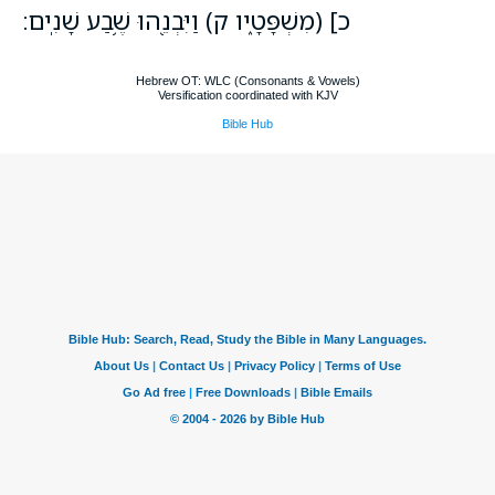
כ] (מִשְׁפָּטָ֑יו ק) וַיִּבְנֵ֖הוּ שֶׁ֥בַע שָׁנִֽים׃
Hebrew OT: WLC (Consonants & Vowels)
Versification coordinated with KJV
Bible Hub