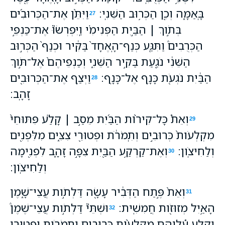
בָּֽאַמָּ֑ה וְכֵ֖ן הַכְּר֥וּב הַשֵּׁנִֽי׃
וַיִּתֵּ֨ן אֶת־הַכְּרוּבִ֜ים
27
בְּתֹ֣וךְ ׀ הַבַּ֣יִת הַפְּנִימִ֗י וַֽיִּפְרְשׂוּ֮ אֶת־כַּנְפֵ֣י
הַכְּרֻבִים֒ וַתִּגַּ֤ע כְּנַף־הָֽאֶחָד֙ בַּקִּ֔יר וּכְנַף֙ הַכְּר֣וּב
הַשֵּׁנִ֔י נֹגַ֖עַת בַּקִּ֣יר הַשֵּׁנִ֑י וְכַנְפֵיהֶם֙ אֶל־תֹּ֣וךְ
הַבַּ֔יִת נֹגְעֹ֖ת כָּנָ֥ף אֶל־כָּנָֽף׃
וַיְצַ֥ף אֶת־הַכְּרוּבִ֖ים
28
זָהָֽב׃
וְאֵת֩ כָּל־קִירֹ֨ות הַבַּ֜יִת מֵסַ֣ב ׀ קָלַ֗ע פִּתּוּחֵי֙
29
מִקְלְעֹות֙ כְּרוּבִ֣ים וְתִֽמֹרֹ֔ת וּפְטוּרֵ֖י צִצִּ֑ים מִלִּפְנִ֖ים
וְלַחִיצֹֽון׃
וְאֶת־קַרְקַ֥ע הַבַּ֖יִת צִפָּ֣ה זָהָ֑ב לִפְנִ֖ימָה
30
וְלַחִיצֹֽון׃
וְאֵת֙ פֶּ֣תַח הַדְּבִ֔יר עָשָׂ֖ה דַּלְתֹ֣ות עֲצֵי־שָׁ֑מֶן
31
הָאַ֥יִל מְזוּזֹ֖ות חֲמִשִֽׁית׃
וּשְׁתֵּי֮ דַּלְתֹ֣ות עֲצֵי־שֶׁמֶן֒
32
וְקָלַ֣ע עֲ֠לֵיהֶם מִקְלְעֹ֨ות כְּרוּבִ֧ים וְתִמֹרֹ֛ות וּפְטוּרֵ֥י