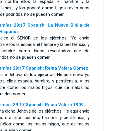
ío contra ellos la espada, el hambre y la
tilencia, y los pondré como higos reventados
 de podridos no se pueden comer.
emías 29:17 Spanish: La Nueva Biblia de
 Hispanos
 dice el SEÑOR de los ejércitos: 'Yo envío
ra ellos la espada, el hambre y la pestilencia, y
 pondré como higos reventados que de
ridos no se pueden comer.
emías 29:17 Spanish: Reina Valera Gómez
dice Jehová de los ejércitos: He aquí envío yo
ra ellos espada, hambre, y pestilencia, y los
dré como los malos higos, que de malos no
pueden comer.
emías 29:17 Spanish: Reina Valera 1909
ha dicho Jehová de los ejércitos: He aquí envío
ontra ellos cuchillo, hambre, y pestilencia, y
drélos como los malos higos, que de malos
se pueden comer.