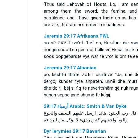
Thus said Jehovah of Hosts, Lo, I am sen
among them the sword, the famine, and
pestilence, and I have given them up as figs
are vile, that are not eaten for badness.
Jeremia 29:17 Afrikaans PWL
so sê
יהוה
-Tzva’ot: ‘Let op, Ek stuur die sw
hongersnood en pes oor hulle en Ek sal hulle
soos oopgebarste vye wat te vrot is om te ee
Jeremia 29:17 Albanian
po, kështu thotë Zoti i ushtrive: "Ja, unë d
dërgoj kundër tyre shpatën, urinë dhe murta
dhe do t'i bëj si fiq të neveritshëm që nuk mu
hahen sepse janë shumë të këqij.
ﺃﺭﻣﻴﺎء 29:17 Arabic: Smith & Van Dyke
قال رب الجنود. هانذا ارسل عليهم السيف والجوع
والوبأ واجعلهم كتين رديء لا يؤكل من الرداءة.
Dyr Ierymies 29:17 Bavarian