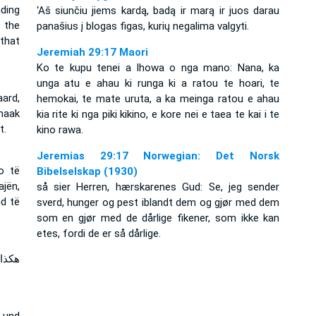
ding
‘Aš siunčiu jiems kardą, badą ir marą ir juos darau
 the
panašius į blogas figas, kurių negalima valgyti.
 that
Jeremiah 29:17 Maori
Ko te kupu tenei a Ihowa o nga mano: Nana, ka
unga atu e ahau ki runga ki a ratou te hoari, te
aard,
hemokai, te mate uruta, a ka meinga ratou e ahau
 maak
kia rite ki nga piki kikino, e kore nei e taea te kai i te
t.
kino rawa.
Jeremias 29:17 Norwegian: Det Norsk
o të
Bibelselskap (1930)
jën,
så sier Herren, hærskarenes Gud: Se, jeg sender
nd të
sverd, hunger og pest iblandt dem og gjør med dem
som en gjør med de dårlige fikener, som ikke kan
etes, fordi de er så dårlige.
هكذا 