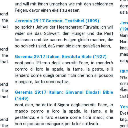
und will mit ihnen umgehen wie mit den schlechten
dem
Feigen, davor einen ekelt zu essen,
usla
send
 the
Jeremia 29:17 German: Textbibel (1899)
Jer
 that
so spricht Jahwe der Heerscharen: Fürwahr, ich will
(19
wider sie das Schwert, den Hunger und die Pest
Gan
loslassen und sie sauren Feigen gleich machen, die
Nar
so schlecht sind, daß man sie nicht genießen kann,
kagu
send
mas
 the
Geremia 29:17 Italian: Riveduta Bible (1927)
nan
 that
così parla l’Eterno degli eserciti: Ecco, io manderò
contro di loro la spada, la fame, la peste, e li
เยเ
renderò come quegli orribili fichi che non si posson
พระ
mangiare, tanto sono cattivi.
ดาบ
send
ทั้
 the
Geremia 29:17 Italian: Giovanni Diodati Bible
มะเด
 that
(1649)
così, dico, ha detto il Signor degli eserciti: Ecco, io
Yer
mando contro a loro la spada, la fame, e la
Eve
pestilenza; e li farò essere come fichi marci, che
send
kılı
non si possono mangiare, per la lor cattività.
 the
yen