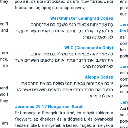
 they
μου ἐπὶ σὲ καὶ κατακυλιῶ σε ἐπὶ τῶν πετρῶν, καὶ
env
δώσω σε ὡς ὄρος ἐμπεπυρισμένον,
pes
que
Westminster Leningrad Codex
s: "I
כֹּ֤ה אָמַר֙ יְהוָ֣ה צְבָאֹ֔ות הִנְנִי֙ מְשַׁלֵּ֣חַ בָּ֔ם אֶת־הַחֶ֖רֶב
Jer
 and
אֶת־הָרָעָ֣ב וְאֶת־הַדָּ֑בֶר וְנָתַתִּ֣י אֹותָ֗ם כַּתְּאֵנִים֙ הַשֹּׁ֣עָרִ֔ים אֲשֶׁ֥ר
los
לֹא־תֵאָכַ֖לְנָה מֵרֹֽעַ׃
así
cont
WLC (Consonants Only)
los
I am
כה אמר יהוה צבאות הנני משלח בם את־החרב
pod
nce,
את־הרעב ואת־הדבר ונתתי אותם כתאנים השערים אשר
e so
לא־תאכלנה מרע׃
Jer
así 
Aleppo Codex
cont
יז כה אמר יהוה צבאות הנני משלח בם את החרב את
pon
 send
הרעב ואת הדבר ונתתי אותם כתאנים השערים אשר לא
se 
nd I
תאכלנה מרע
they
Jer
Jeremiás 29:17 Hungarian: Karoli
Así 
Ezt mondja a Seregek Ura: Ímé, én reájok küldöm a
yo c
fegyvert, az éhséget és a döghalált, és olyanokká
pon
I am
teszem õket, a milyenek a keserû fügék, a melyek a
no 