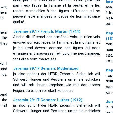
Ier
parmi eux l'épée, la famine et la peste, et je les
 war,
aşa 
rendrai semblables à des figues affreuses qui ne
 them
într
peuvent être mangées à cause de leur mauvaise
en.
nişt
qualité.
pot
Jérémie 29:17 French: Martin (1744)
them
Иер
Ainsi a dit l'Eternel des armées : voici, je m'en vais
 like
(18
envoyer sur eux l'épée, la famine, et la mortalité, et
 they
так
je les ferai devenir comme des figues qui sont
пош
étrangement mauvaises, [et] qu'on ne peut manger,
сде
tant elles sont mauvaises.
кот
d, I
Jeremia 29:17 German: Modernized
 and
Иер
ja, also spricht der HERR Zebaoth: Siehe, ich will
figs,
так
Schwert, Hunger und Pestilenz unter sie schicken
пош
und will mit ihnen umgehen wie mit den bösen
сде
Feigen, da einem vor ekelt zu essen;
кот
send
 the
Jeremia 29:17 German: Luther (1912)
Jer
 that
ja, also spricht der HERR Zebaoth: Siehe, ich will
ja,
Schwert, Hunger und Pestilenz unter sie schicken
mot