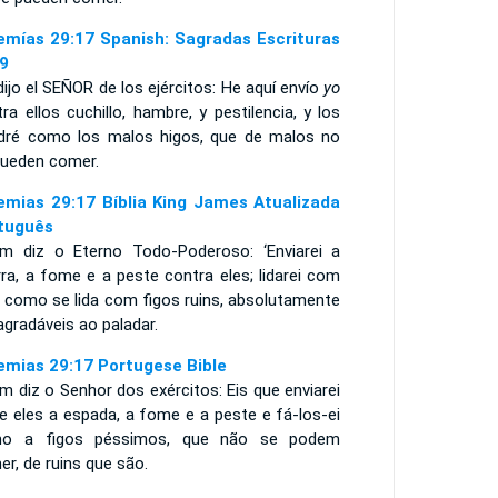
emías 29:17 Spanish: Sagradas Escrituras
9
dijo el SEÑOR de los ejércitos: He aquí envío
yo
ra ellos cuchillo, hambre, y pestilencia, y los
dré como los malos higos, que de malos no
pueden comer.
emias 29:17 Bíblia King James Atualizada
tuguês
im diz o Eterno Todo-Poderoso: ‘Enviarei a
ra, a fome e a peste contra eles; lidarei com
s como se lida com figos ruins, absolutamente
gradáveis ao paladar.
emias 29:17 Portugese Bible
m diz o Senhor dos exércitos: Eis que enviarei
e eles a espada, a fome e a peste e fá-los-ei
o a figos péssimos, que não se podem
er, de ruins que são.