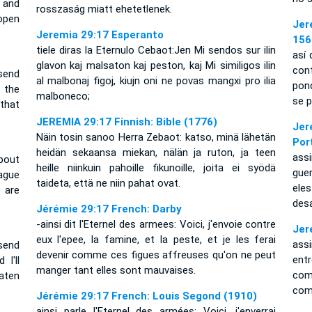
 and
rosszaság miatt ehetetlenek.
open
Jer
Jeremia 29:17 Esperanto
156
tiele diras la Eternulo Cebaot:Jen Mi sendos sur ilin
así 
glavon kaj malsaton kaj peston, kaj Mi similigos ilin
cont
 send
al malbonaj figoj, kiujn oni ne povas mangxi pro ilia
pon
 the
malboneco;
se 
 that
JEREMIA 29:17 Finnish: Bible (1776)
Jer
Näin tosin sanoo Herra Zebaot: katso, minä lähetän
Por
heidän sekaansa miekan, nälän ja ruton, ja teen
ass
bout
heille niinkuin pahoille fikunoille, joita ei syödä
guer
ague
taideta, että ne niin pahat ovat.
ele
 are
desa
Jérémie 29:17 French: Darby
-ainsi dit l'Eternel des armees: Voici, j'envoie contre
Jer
eux l'epee, la famine, et la peste, et je les ferai
assi
send
devenir comme ces figues affreuses qu'on ne peut
entr
I'll
manger tant elles sont mauvaises.
com
aten
com
Jérémie 29:17 French: Louis Segond (1910)
ainsi parle l'Eternel des armées: Voici, j'enverrai