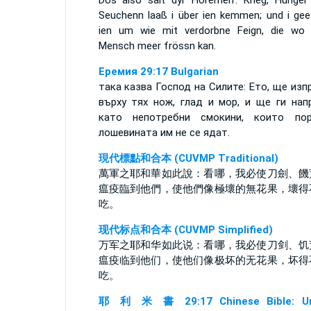
Dös also sait dyr Hörerherr: Krieg, Hunger
Seuchenn laaß i über ien kemmen; und i gee
ien um wie mit verdorbne Feign, die wo 
Mensch meer frössn kan.
Еремия 29:17 Bulgarian
така казва Господ на Силите: Ето, ще изп
върху тях нож, глад и мор, и ще ги нап
като непотребни смокини, които по
лошевината им не се ядат.
現代標點和合本 (CUVMP Traditional)
萬軍之耶和華如此說：看哪，我必使刀劍、饑
瘟疫臨到他們，使他們像極壞的無花果，壞得
吃。
现代标点和合本 (CUVMP Simplified)
万军之耶和华如此说：看哪，我必使刀剑、饥
瘟疫临到他们，使他们像极坏的无花果，坏得
吃。
耶 利 米 書 29:17 Chinese Bible: Un