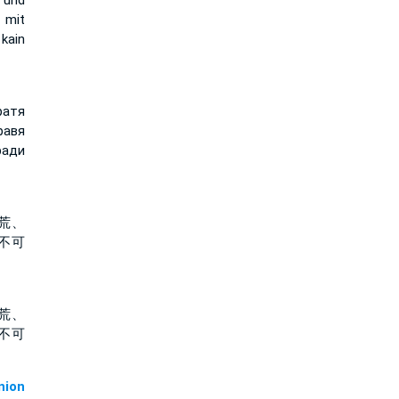
 und
 mit
kain
ратя
равя
ради
荒、
不可
荒、
不可
ion