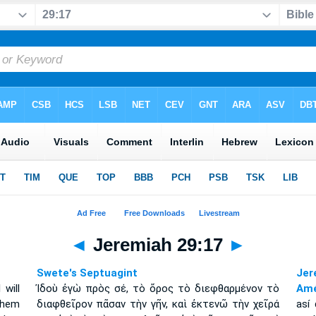
◄
Jeremiah 29:17
►
Swete's Septuagint
Jer
 will
Ἰδοὺ ἐγὼ πρὸς σέ, τὸ ὄρος τὸ διεφθαρμένον τὸ
Amé
them
διαφθεῖρον πᾶσαν τὴν γῆν, καὶ ἐκτενῶ τὴν χεῖρά
así 