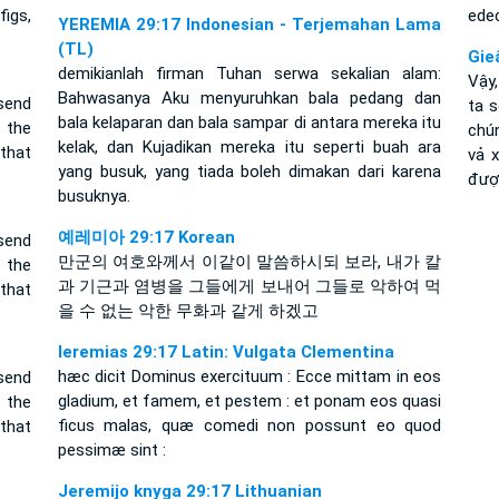
figs,
ede
YEREMIA 29:17 Indonesian - Terjemahan Lama
(TL)
Gie
demikianlah firman Tuhan serwa sekalian alam:
Vậy,
Bahwasanya Aku menyuruhkan bala pedang dan
 send
ta 
bala kelaparan dan bala sampar di antara mereka itu
 the
chú
kelak, dan Kujadikan mereka itu seperti buah ara
 that
vả 
yang busuk, yang tiada boleh dimakan dari karena
đượ
busuknya.
예레미아 29:17 Korean
 send
만군의 여호와께서 이같이 말씀하시되 보라, 내가 칼
 the
과 기근과 염병을 그들에게 보내어 그들로 악하여 먹
 that
을 수 없는 악한 무화과 같게 하겠고
Ieremias 29:17 Latin: Vulgata Clementina
hæc dicit Dominus exercituum : Ecce mittam in eos
send
gladium, et famem, et pestem : et ponam eos quasi
 the
ficus malas, quæ comedi non possunt eo quod
 that
pessimæ sint :
Jeremijo knyga 29:17 Lithuanian