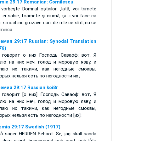
emia 29:17 Romanian: Cornilescu
vorbeşte Domnul oştirilor: ,Iată, voi trimete
e ei sabie, foamete şi ciumă, şi -i voi face ca
e smochine grozave cari, de rele ce sînt, nu se
 mînca.
емия 29:17 Russian: Synodal Translation
76)
 говорит о них Господь Саваоф: вот, Я
лю на них меч, голод и моровую язву, и
лаю их такими, как негодные смоквы,
орых нельзя есть по негодности их ;
емия 29:17 Russian koi8r
 говорит [о них] Господь Саваоф: вот, Я
лю на них меч, голод и моровую язву, и
лаю их такими, как негодные смоквы,
орых нельзя есть по негодности [их];
emia 29:17 Swedish (1917)
 så säger HERREN Sebaot: Se, jag skall sända
 dem svärd, hungersnöd och pest, och låta