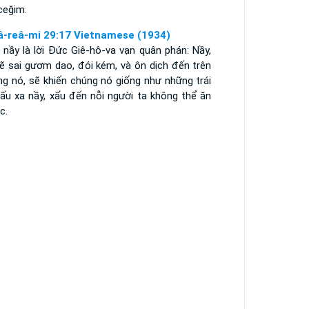
ceğim.
â-reâ-mi 29:17 Vietnamese (1934)
 nầy là lời Ðức Giê-hô-va vạn quân phán: Nầy,
sẽ sai gươm dao, đói kém, và ôn dịch đến trên
ng nó, sẽ khiến chúng nó giống như những trái
xấu xa nầy, xấu đến nỗi người ta không thể ăn
c.