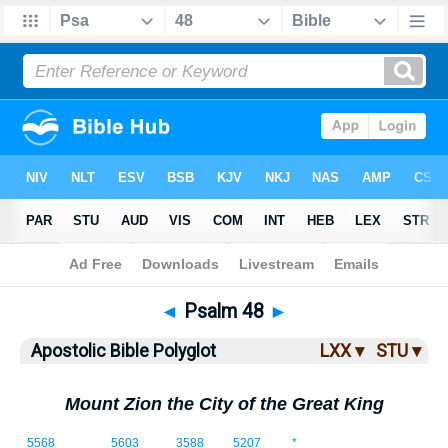
Bible
>
ABP
> Psalm 48
◄
Psalm 48
►
Apostolic Bible Polyglot
LXX ▾
STU ▾
Mount Zion the City of the Great King
5568
5603
3588
5207
*