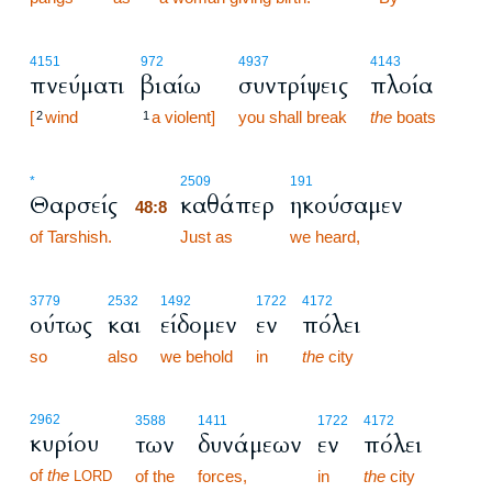
4151
972
4937
4143
πνεύματι
βιαίω
συντρίψεις
πλοία
[
wind
a violent]
you shall break
the
boats
2
1
48:8
*
2509
191
Θαρσείς
καθάπερ
ηκούσαμεν
48:8
of Tarshish.
48:8
Just as
we heard,
3779
2532
1492
1722
4172
ούτως
και
είδομεν
εν
πόλει
so
also
we behold
in
the
city
2962
3588
1411
1722
4172
κυρίου
των
δυνάμεων
εν
πόλει
of
the
of the
forces,
in
the
city
LORD