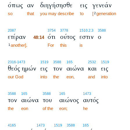
όπως
αν
διηγήσησθε
εις
γενεάν
so
that
you may describe
to
[
generation
2
48:14
2087
3754
3778
1510.2.3
3588
ετέραν
ότι
ούτος
εστιν
ο
48:14
another].
48:14
For
this
is
1
2316
-1473
1519
3588
165
2532
1519
θεός ημών
εις
τον
αιώνα
και
εις
our God
into
the
eon,
and
into
3588
165
3588
165
1473
τον
αιώνα
του
αιώνος
αυτός
the
eon
of the
eon;
he
4165
1473
1519
3588
165