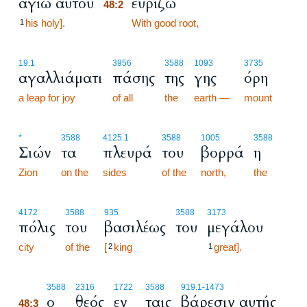
αγίω αυτού
ευρίζω
48:2
his holy].
48:2
With good root,
1
19.1
3956
3588
1093
3735
αγαλλιάματι
πάσης
της
γης
όρη
a leap for joy
of all
the
earth —
mount
*
3588
4125.1
3588
1005
3588
Σιών
τα
πλευρά
του
βορρά
η
Zion
on the
sides
of the
north,
the
4172
3588
935
3588
3173
πόλις
του
βασιλέως
του
μεγάλου
city
of the
[
king
great].
2
1
48:3
3588
2316
1722
3588
919.1
-1473
ο
θεός
εν
ταις
βάρεσιν αυτής
48:3