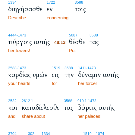
1334
1722
3588
διηγήσασθε
εν
τοις
Describe
concerning
48:13
4444
-1473
5087
3588
πύργοις αυτής
θέσθε
τας
48:13
her towers!
48:13
Put
2588
-1473
1519
3588
1411
-1473
καρδίας υμών
εις
την
δύναμιν αυτής
your hearts
for
her force!
2532
2612.1
3588
919.1
-1473
και
καταδίελεσθε
τας
βάρεις αυτής
and
share about
her palaces!
3704
302
1334
1519
1074