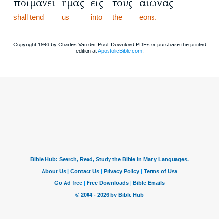
ποιμανεί
ημάς
εις
τους
αιώνας
shall tend
us
into
the
eons.
Copyright 1996 by Charles Van der Pool. Download PDFs or purchase the printed
edition at
ApostolicBible.com
.