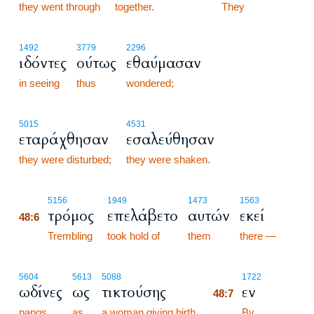
they went through
together.
48:5
They
1492
3779
2296
ιδόντες
ούτως
εθαύμασαν
in seeing
thus
wondered;
5015
4531
εταράχθησαν
εσαλεύθησαν
they were disturbed;
they were shaken.
48:6
5156
1949
1473
1563
τρόμος
επελάβετο
αυτών
εκεί
48:6
48:6
Trembling
took hold of
them
there —
48:7
5604
5613
5088
1722
ωδίνες
ως
τικτούσης
εν
48:7
pangs
as
a woman giving birth.
48:7
By