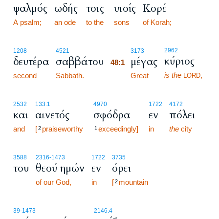
ψαλμός
ωδής
τοις
υιοίς
Κορέ
A psalm;
an ode
to the
sons
of Korah;
48:1
2962
1208
4521
3173
κύριος
δευτέρα
σαββάτου
μέγας
48:1
is the
,
second
Sabbath.
48:1
Great
LORD
2532
133.1
4970
1722
4172
και
αινετός
σφόδρα
εν
πόλει
and
[
praiseworthy
exceedingly]
in
the
city
2
1
3588
2316
-1473
1722
3735
του
θεού ημών
εν
όρει
of our God,
in
[
mountain
2
48:2
39
-1473
2146.4