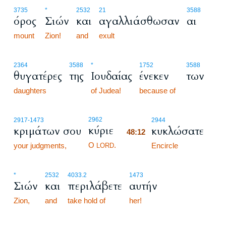
3735
*
2532
21
3588
όρος
Σιών
και
αγαλλιάσθωσαν
αι
mount
Zion!
and
exult
2364
3588
*
1752
3588
θυγατέρες
της
Ιουδαίας
ένεκεν
των
daughters
of Judea!
because of
48:12
2962
2917
-1473
2944
κύριε
κριμάτων σου
κυκλώσατε
48:12
O
.
your judgments,
48:12
Encircle
LORD
*
2532
4033.2
1473
Σιών
και
περιλάβετε
αυτήν
Zion,
and
take hold of
her!