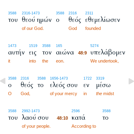
3588
2316
-1473
3588
2316
2311
του
θεού ημών
ο
θεός
εθεμελίωσεν
of our God.
God
founded
48:9
1473
1519
3588
165
5274
αυτήν
εις
τον
αιώνα
υπελάβομεν
48:9
it
into
the
eon.
48:9
We undertook,
3588
2316
3588
1656
-1473
1722
3319
ο
θεός
το
ελεός σου
εν
μέσω
O
God,
of your mercy
in
the
midst
48:10
3588
2992
-1473
2596
3588
του
λαού σου
κατά
το
48:10
of your people.
48:10
According to