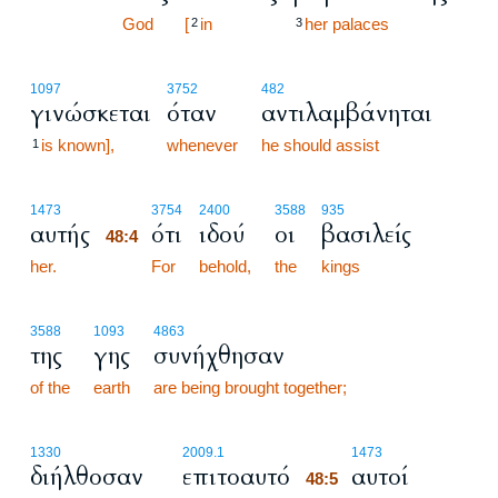
48:3
God
[
in
her palaces
2
3
1097
3752
482
γινώσκεται
όταν
αντιλαμβάνηται
is known],
whenever
he should assist
1
48:4
1473
3754
2400
3588
935
αυτής
ότι
ιδού
οι
βασιλείς
48:4
her.
48:4
For
behold,
the
kings
3588
1093
4863
της
γης
συνήχθησαν
of the
earth
are being brought together;
48:5
1330
2009.1
1473
διήλθοσαν
επιτοαυτό
αυτοί
48:5