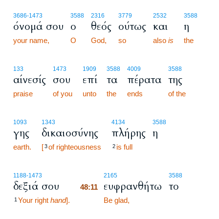
3686
-1473
3588
2316
3779
2532
3588
όνομά σου
ο
θεός
ούτως
και
η
your name,
O
God,
so
also
is
the
133
1473
1909
3588
4009
3588
αίνεσίς
σου
επί
τα
πέρατα
της
praise
of you
unto
the
ends
of the
1093
1343
4134
3588
γης
δικαιοσύνης
πλήρης
η
earth.
[
of righteousness
is full
3
2
48:11
1188
-1473
2165
3588
δεξιά σου
ευφρανθήτω
το
48:11
Your right
hand
].
48:11
Be glad,
1