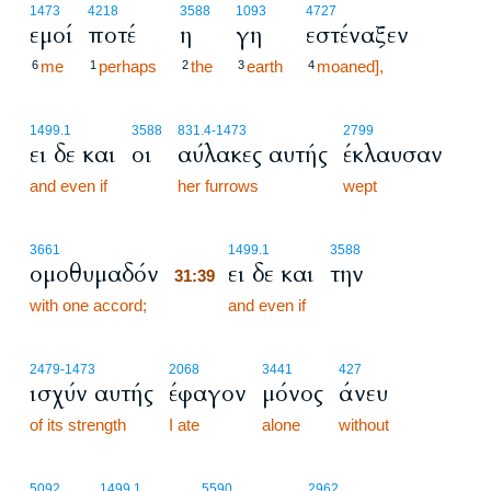
1473
4218
3588
1093
4727
εμοί
ποτέ
η
γη
εστέναξεν
me
perhaps
the
earth
moaned],
6
1
2
3
4
1499.1
3588
831.4
-1473
2799
ει δε και
οι
αύλακες αυτής
έκλαυσαν
and even if
her furrows
wept
31:39
3661
1499.1
3588
ομοθυμαδόν
ει δε και
την
31:39
with one accord;
31:39
and even if
2479
-1473
2068
3441
427
ισχύν αυτής
έφαγον
μόνος
άνευ
of its strength
I ate
alone
without
5092
1499.1
5590
2962