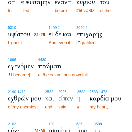
κυρίου
ότι
εψευσάμην
έναντι
του
the
for
I lied
before
of the
LORD
31:29
5310
1499.1
2020.2
υψίστου
ει δε και
επιχαρής
31:29
highest.
31:29
And even if
[
gratified
2
1096
4430
εγενόμην
πτώματι
I became]
at
the
calamitous downfall
1
2190
-1473
2532
2036
3588
2588
-1473
εχθρών μου
και
είπεν
η
καρδία μου
of my enemies;
and
said
in
my heart,
31:30
2103.1
191
686
3588
εύγε
ακούσαι
άρα
το
31:30