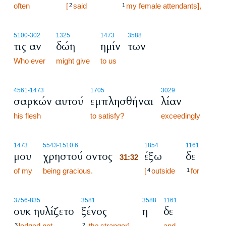
often
[
said
my female attendants],
2
1
5100
-302
1325
1473
3588
τις αν
δώη
ημίν
των
Who ever
might give
to us
4561
-1473
1705
3029
σαρκών αυτού
εμπλησθήναι
λίαν
his flesh
to satisfy?
exceedingly
31:32
1473
5543
-1510.6
1854
1161
μου
χρηστού οντος
έξω
δε
31:32
of my
being gracious.
31:32
[
outside
for
4
1
3756
-835
3581
3588
1161
ουκ ηυλίζετο
ξένος
η
δε
lodged not
the
stranger],
and
3
2