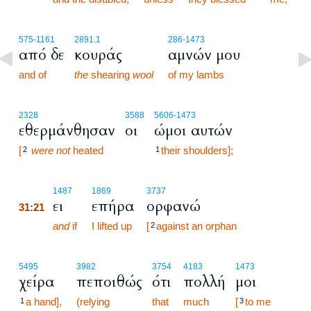
575
-1161
2891.1
286
-1473
από δε
κουράς
αμνών μου
and of
the
shearing
wool
of my lambs
2328
3588
5606
-1473
εθερμάνθησαν
οι
ώμοι αυτών
[
were not
heated
their shoulders];
2
1
31:21
1487
1869
3737
ει
επήρα
ορφανώ
31:21
31:21
and
if
I lifted up
[
against an orphan
2
5495
3982
3754
4183
1473
χείρα
πεποιθώς
ότι
πολλή
μοι
a hand],
(relying
that
much
[
to me
1
3