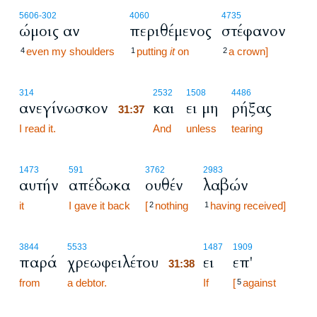
5606
-302
4060
4735
ώμοις αν
περιθέμενος
στέφανον
even my shoulders
putting
it
on
a crown]
4
1
2
31:37
314
2532
1508
4486
ανεγίνωσκον
και
ει μη
ρήξας
31:37
I read it.
31:37
And
unless
tearing
1473
591
3762
2983
αυτήν
απέδωκα
ουθέν
λαβών
it
I gave it back
[
nothing
having received]
2
1
31:38
3844
5533
1487
1909
παρά
χρεωφειλέτου
ει
επ'
31:38
from
a debtor.
31:38
If
[
against
5