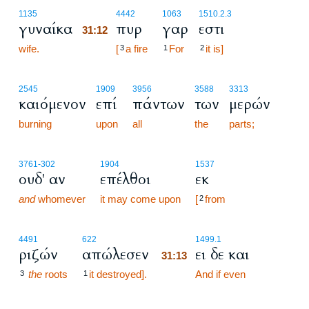
31:12
1135
4442
1063
1510.2.3
γυναίκα
πυρ
γαρ
εστι
31:12
wife.
31:12
[
a fire
For
it is]
3
1
2
2545
1909
3956
3588
3313
καιόμενον
επί
πάντων
των
μερών
burning
upon
all
the
parts;
3761
-302
1904
1537
ουδ' αν
επέλθοι
εκ
and
whomever
it may come upon
[
from
2
31:13
4491
622
1499.1
ριζών
απώλεσεν
ει δε και
31:13
the
roots
it destroyed].
31:13
And if even
3
1