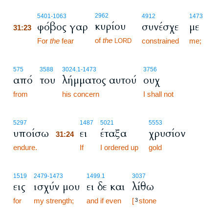
31:23
2962
5401
-1063
4912
1473
κυρίου
φόβος γαρ
συνέσχε
με
31:23
of
the
31:23
For
the
fear
constrained
me;
LORD
575
3588
3024.1
-1473
3756
από
του
λήμματος αυτού
ουχ
from
his concern
I shall not
31:24
5297
1487
5021
5553
υποίσω
ει
έταξα
χρυσίον
31:24
endure.
31:24
If
I ordered up
gold
1519
2479
-1473
1499.1
3037
εις
ισχύν μου
ει δε και
λίθω
for
my strength;
and if even
[
stone
3