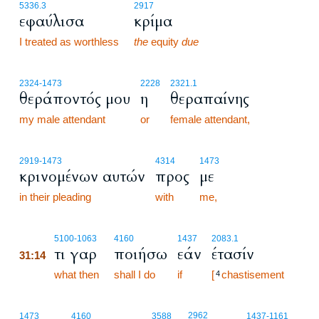
5336.3
2917
εφαύλισα
κρίμα
I treated as worthless
the
equity
due
2324
-1473
2228
2321.1
θεράποντός μου
η
θεραπαίνης
my male attendant
or
female attendant,
2919
-1473
4314
1473
κρινομένων αυτών
προς
με
in their pleading
with
me,
31:14
5100
-1063
4160
1437
2083.1
τι γαρ
ποιήσω
εάν
έτασίν
31:14
31:14
what then
shall I do
if
[
chastisement
4
2962
1473
4160
3588
1437
-1161