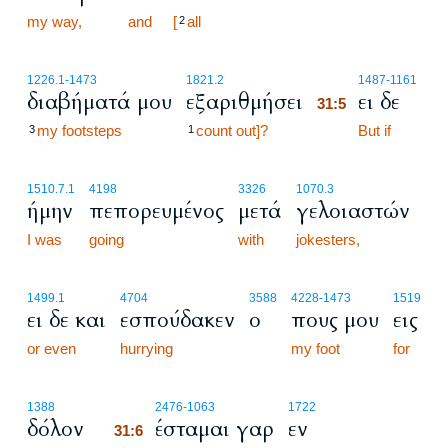
my way,
and
[
all
2
31:5
1226.1
-1473
1821.2
1487
-1161
διαβήματά μου
εξαριθμήσει
ει δε
31:5
my footsteps
count out]?
31:5
But if
3
1
1510.7.1
4198
3326
1070.3
ήμην
πεπορευμένος
μετά
γελοιαστών
I was
going
with
jokesters,
1499.1
4704
3588
4228
-1473
1519
ει δε και
εσπούδακεν
ο
πους μου
εις
or even
hurrying
my foot
for
31:6
1388
2476
-1063
1722
δόλον
έσταμαι γαρ
εν
31:6