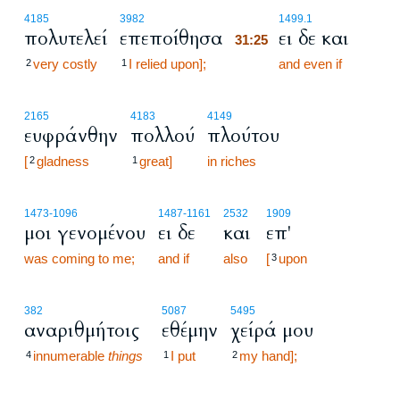
31:25
4185
3982
1499.1
πολυτελεί
επεποίθησα
ει δε και
31:25
very costly
I relied upon];
31:25
and even if
2
1
2165
4183
4149
ευφράνθην
πολλού
πλούτου
[
gladness
great]
in riches
2
1
1473
-1096
1487
-1161
2532
1909
μοι γενομένου
ει δε
και
επ'
was coming to me;
and if
also
[
upon
3
382
5087
5495
αναριθμήτοις
εθέμην
χείρά μου
innumerable
things
I put
my hand];
4
1
2