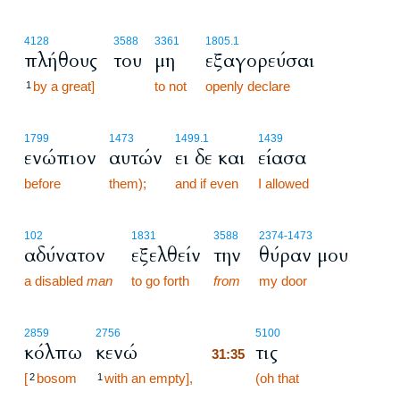
4128
3588
3361
1805.1
πλήθους
του
μη
εξαγορεύσαι
by a great]
to not
openly declare
1
1799
1473
1499.1
1439
ενώπιον
αυτών
ει δε και
είασα
before
them);
and if even
I allowed
102
1831
3588
2374
-1473
αδύνατον
εξελθείν
την
θύραν μου
a disabled
man
to go forth
from
my door
31:35
2859
2756
5100
κόλπω
κενώ
τις
31:35
[
bosom
with an empty],
31:35
(oh that
2
1