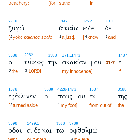
treachery;
31:6
(for I stand
in
2218
1342
1492
1161
ζυγώ
δικαίω
ειδε
δε
[
yoke
balance scale
a just],
[
knew
and
2
1
4
1
31:7
2962
3588
3588
171.1
1473
1487
κύριος
ο
την
ακακίαν μου
ει
31:7
]
the
3
my innocence);
31:7
if
2
LORD
1578
3588
4228
-1473
1537
3588
εξέκλινεν
ο
πους μου
εκ
της
[
turned aside
my foot]
from out of
the
2
1
3598
1499.1
3588
3788
οδού
ει δε και
τω
οφθαλμώ
way,
or if even
[
my eye
3