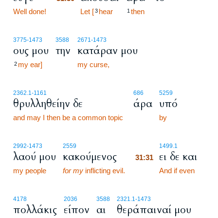
Well done!
31:30
Let [
hear
then
3
1
3775
-1473
3588
2671
-1473
ους μου
την
κατάραν μου
my ear]
my curse,
2
2362.1
-1161
686
5259
θρυλληθείην δε
άρα
υπό
and may I then be a common topic
by
31:31
2992
-1473
2559
1499.1
λαού μου
κακούμενος
ει δε και
31:31
my people
for my
inflicting evil.
31:31
And if even
4178
2036
3588
2321.1
-1473
πολλάκις
είπον
αι
θεράπαιναί μου