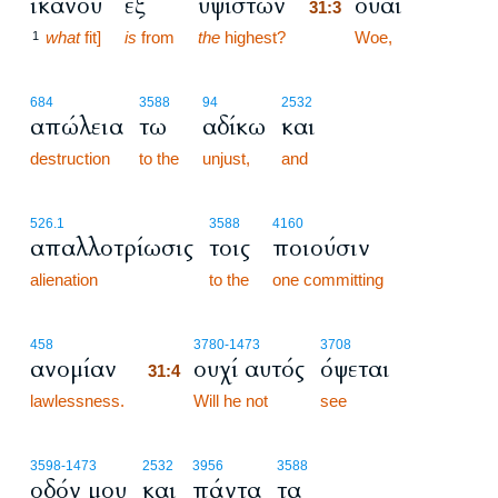
ικανού
εξ
υψίστων
ουαί
31:3
what
fit]
is
from
the
highest?
31:3
Woe,
1
684
3588
94
2532
απώλεια
τω
αδίκω
και
destruction
to the
unjust,
and
526.1
3588
4160
απαλλοτρίωσις
τοις
ποιούσιν
alienation
to the
one committing
31:4
458
3780
-1473
3708
ανομίαν
ουχί αυτός
όψεται
31:4
lawlessness.
31:4
Will he not
see
3598
-1473
2532
3956
3588
οδόν μου
και
πάντα
τα