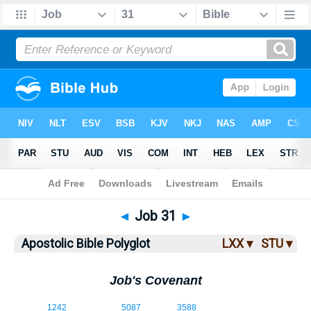
Bible
>
ABP
> Job 31
◄
Job 31
►
Apostolic Bible Polyglot
LXX ▾
STU ▾
Job's Covenant
31:1
1242
5087
3588