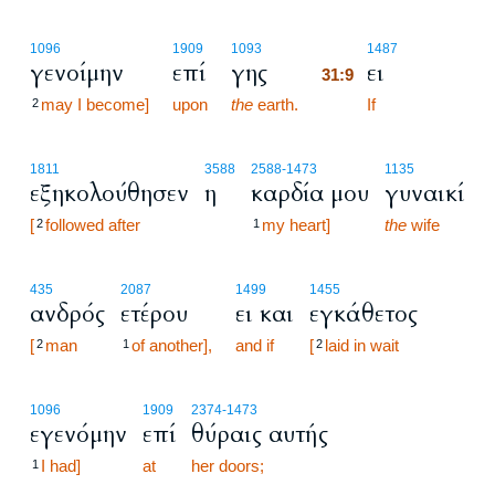
31:9
1096
1909
1093
1487
γενοίμην
επί
γης
ει
31:9
may I become]
upon
the
earth.
31:9
If
2
1811
3588
2588
-1473
1135
εξηκολούθησεν
η
καρδία μου
γυναικί
[
followed after
my heart]
the
wife
2
1
435
2087
1499
1455
ανδρός
ετέρου
ει και
εγκάθετος
[
man
of another],
and if
[
laid in wait
2
1
2
1096
1909
2374
-1473
εγενόμην
επί
θύραις αυτής
I had]
at
her doors;
1