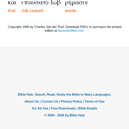
και
επαύσατο Ιωβ
ρήμασιν
And
Job ceased
words.
Copyright 1996 by Charles Van der Pool. Download PDFs or purchase the printed
edition at
ApostolicBible.com
.