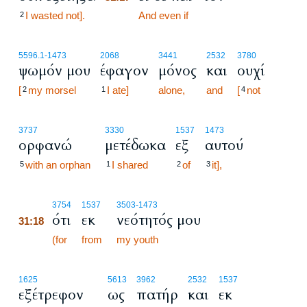
I wasted not].
31:17
And even if
2
5596.1
-1473
2068
3441
2532
3780
ψωμόν μου
έφαγον
μόνος
και
ουχί
[
my morsel
I ate]
alone,
and
[
not
2
1
4
3737
3330
1537
1473
ορφανώ
μετέδωκα
εξ
αυτού
with an orphan
I shared
of
it],
5
1
2
3
31:18
3754
1537
3503
-1473
ότι
εκ
νεότητός μου
31:18
31:18
(for
from
my youth
1625
5613
3962
2532
1537
εξέτρεφον
ως
πατήρ
και
εκ