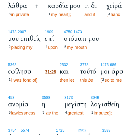
λάθρα
η
καρδία μου
ει δε
χείρά
in private
my heart];
and if
[
hand
3
1
3
1473
-2007
1909
4750
-1473
μου επιθείς
επί
στόματι μου
placing my
upon
my mouth
2
4
5
31:28
5368
2532
3778
1473
-686
εφίλησα
και
τούτό
μοι άρα
31:28
I was fond of];
31:28
then let
this
be
[
so to me
1
2
458
3588
3173
3049
ανομία
η
μεγίστη
λογισθείη
lawlessness
as
the
greatest
imputed];
5
3
4
1
2962
3754
5574
1725
3588