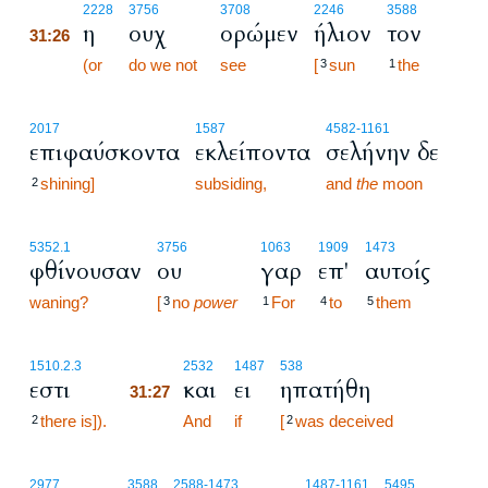
31:26
2228
3756
3708
2246
3588
η
ουχ
ορώμεν
ήλιον
τον
31:26
31:26
(or
do we not
see
[
sun
the
3
1
2017
1587
4582
-1161
επιφαύσκοντα
εκλείποντα
σελήνην δε
shining]
subsiding,
and
the
moon
2
5352.1
3756
1063
1909
1473
φθίνουσαν
ου
γαρ
επ'
αυτοίς
waning?
[
no
power
For
to
them
3
1
4
5
31:27
1510.2.3
2532
1487
538
εστι
και
ει
ηπατήθη
31:27
there is]).
31:27
And
if
[
was deceived
2
2
2977
3588
2588
-1473
1487
-1161
5495