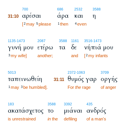
31:10
700
686
2532
3588
αρέσαι
άρα
και
η
31:10
31:10
[
may
please
then
even
2
5
1
4
1135
-1473
2087
3588
1161
3516
-1473
γυνή μου
ετέρω
τα
δε
νήπιά μου
my wife]
another;
and
[
my infants
3
2
31:11
5013
2372
-1063
3709
ταπεινωθείη
θυμός γαρ
οργής
31:11
may
be humbled].
31:11
For
the
rage
of anger
1
3
183
3588
3392
435
ακατάσχετος
το
μιάναι
ανδρός
is unrestrained
in
the
defiling
of a man's