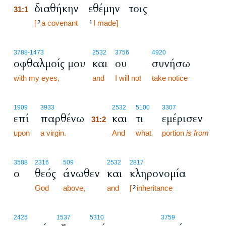
διαθήκην
εθέμην
τοις
31:1
31:1
[
a covenant
I made]
2
1
3788
-1473
2532
3756
4920
οφθαλμοίς μου
και
ου
συνήσω
with my eyes,
and
I will not
take notice
31:2
1909
3933
2532
5100
3307
επί
παρθένω
και
τι
εμέρισεν
31:2
upon
a virgin.
31:2
And
what
portion
is from
3588
2316
509
2532
2817
ο
θεός
άνωθεν
και
κληρονομία
God
above,
and
[
inheritance
2
31:3
2425
1537
5310
3759