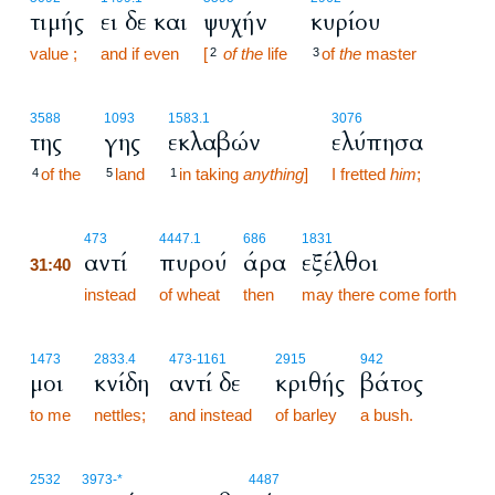
τιμής
ει δε και
ψυχήν
κυρίου
value ;
and if even
[
of the
life
of
the
master
2
3
3588
1093
1583.1
3076
της
γης
εκλαβών
ελύπησα
of the
land
in taking
anything
]
I fretted
him
;
4
5
1
31:40
473
4447.1
686
1831
αντί
πυρού
άρα
εξέλθοι
31:40
31:40
instead
of wheat
then
may there come forth
1473
2833.4
473
-1161
2915
942
μοι
κνίδη
αντί δε
κριθής
βάτος
to me
nettles;
and instead
of barley
a bush.
2532
3973
-*
4487