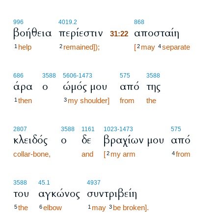
31:22
996
4019.2
868
βοήθεια
περίεστιν
αποσταίη
31:22
help
remained]);
31:22
[
may
separate
1
2
2
4
686
3588
5606
-1473
575
3588
άρα
ο
ώμός μου
από
της
then
my shoulder]
from
the
1
3
2807
3588
1161
1023
-1473
575
κλειδός
ο
δε
βραχίων μου
από
collar-bone,
and
[
my arm
from
2
4
3588
45.1
4937
του
αγκώνος
συντριβείη
the
elbow
may
be broken].
5
6
1
3