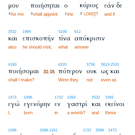
κύριος
μου
ποιήσηται
ο
εάν δε
]?
for me
shall appoint
the
2
and if
5
3
1
LORD
2532
1984
5100
612
και
επισκοπήν
τίνα
απόκρισιν
also
he should visit,
what
answer
31:15
4160
4220
3756
5613
-2532
ποιήσομαι
πότερον
ουκ
ως και
31:15
shall I make?
31:15
Were they
not
even as
1473
1096
1722
1064
2532
1565
εγώ
εγενόμην
εν
γαστρί
και
εκείνοι
I,
born
in
a womb?
and
these
1096
1096
-1161
1722
3588
1473