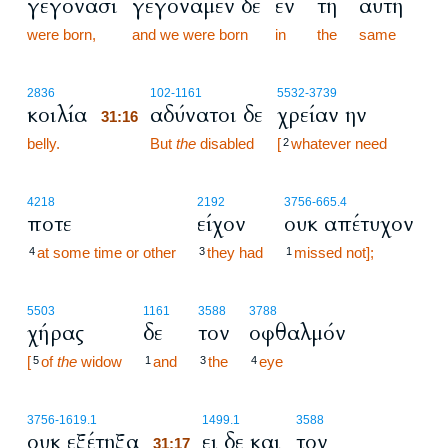
γεγόνασι
γεγόναμεν δε
εν
τη
αυτή
were born,
and we were born
in
the
same
31:16
2836
102
-1161
5532
-3739
κοιλία
αδύνατοι δε
χρείαν ην
31:16
belly.
31:16
But
the
disabled
[
whatever need
2
4218
2192
3756
-665.4
ποτε
είχον
ουκ απέτυχον
at some time or other
they had
missed not];
4
3
1
5503
1161
3588
3788
χήρας
δε
τον
οφθαλμόν
[
of
the
widow
and
the
eye
5
1
3
4
31:17
3756
-1619.1
1499.1
3588
ουκ εξέτηξα
ει δε και
τον
31:17