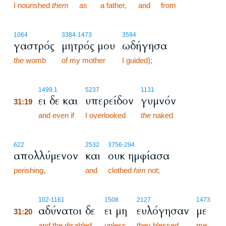
I nourished
them
as
a father,
and
from
1064
3384
-1473
3594
γαστρός
μητρός μου
ωδήγησα
the
womb
of my mother
I guided);
31:19
1499.1
5237
1131
ει δε και
υπερείδον
γυμνόν
31:19
31:19
and even if
I overlooked
the
naked
622
2532
3756
-294
απολλύμενον
και
ουκ ημφίασα
perishing,
and
clothed
him
not;
31:20
102
-1161
1508
2127
1473
αδύνατοι δε
ει μη
ευλόγησαν
με
31:20
31:20
and the disabled,
unless
they blessed
me,