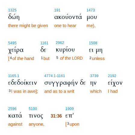
1325
191
1473
δώη
ακούοντά
μου
there might be given
one to hear
me),
2962
5495
1161
1508
κυρίου
χείρα
δε
ει μη
of the
[
of
the
hand
but
5
unless
4
1
LORD
2
1165.1
4774.1
-1161
3739
2192
εδεδοίκειν
συγγραφήν δε
ην
είχον
I was in awe];
and as to a writ
which
I had
3
31:36
2596
5100
1909
κατά
τινος
επ'
31:36
against
anyone,
31:36
[
upon
3