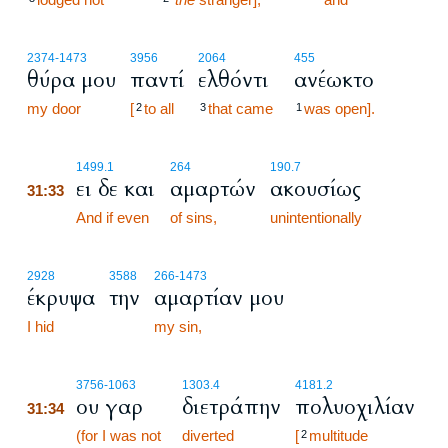
2374
-1473
3956
2064
455
θύρα μου
παντί
ελθόντι
ανέωκτο
my door
[
to all
that came
was open].
2
3
1
31:33
1499.1
264
190.7
ει δε και
αμαρτών
ακουσίως
31:33
31:33
And if even
of sins,
unintentionally
2928
3588
266
-1473
έκρυψα
την
αμαρτίαν μου
I hid
my sin,
31:34
3756
-1063
1303.4
4181.2
ου γαρ
διετράπην
πολυοχιλίαν
31:34
31:34
(for I was not
diverted
[
multitude
2