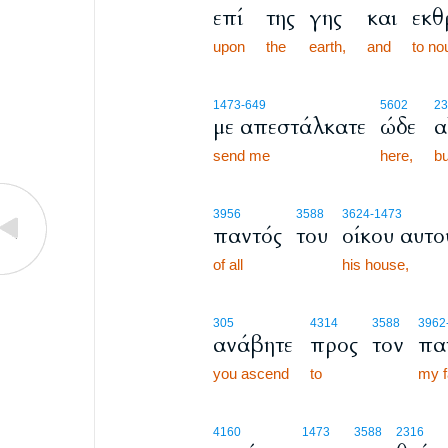
επί
της
γης
και
εκθ
upon
the
earth,
and
to no
1473
-649
5602
23
με απεστάλκατε
ώδε
α
send me
here,
bu
3956
3588
3624
-1473
παντός
του
οίκου αυτο
of all
his house,
305
4314
3588
3962
ανάβητε
προς
τον
πα
you ascend
to
my f
4160
1473
3588
2316