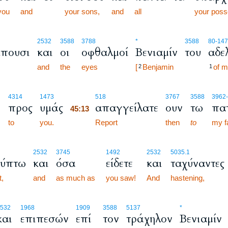
you
and
your sons,
and
all
your poss
2532
3588
3788
*
3588
80
-14
έπουσι
και
οι
οφθαλμοί
Βενιαμίν
του
αδε
and
the
eyes
[
Benjamin
of m
2
1
45:13
4314
1473
518
3767
3588
3962
προς
υμάς
απαγγείλατε
ουν
τω
πατ
45:13
to
you.
45:13
Report
then
to
my f
2532
3745
1492
2532
5035.1
γύπτω
και
όσα
είδετε
και
ταχύναντες
,
and
as much as
you saw!
And
hastening,
532
1968
1909
3588
5137
*
και
επιπεσών
επί
τον
τράχηλον
Βενιαμίν