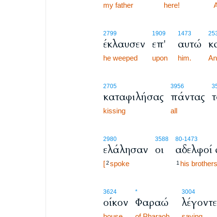
my father
here!
45:14
2799
1909
1473
25
έκλαυσεν
επ'
αυτώ
κ
he weeped
upon
him.
An
2705
3956
3
καταφιλήσας
πάντας
τ
kissing
all
2980
3588
80
-1473
ελάλησαν
οι
αδελφοί 
[
spoke
his brothers
2
1
3624
*
3004
οίκον
Φαραώ
λέγοντε
house
of Pharaoh,
saying,