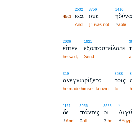
45:1
2532
3756
1410
και
ουκ
ηδύνα
45:1
45:1
And
[
was
not
able
2
3
2036
1821
3
είπεν
εξαποστείλατε
he said,
Send
al
319
3588
8
ανεγνωρίζετο
τοις
he made himself known
to
h
1161
3956
3588
*
δε
πάντες
οι
Αιγύ
And
all
the
Egypt
1
2
3
4