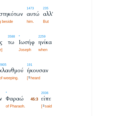
1473
235
στηκότων
αυτώ
αλλ'
g beside
him.
But
3588
*
2259
ς
τω
Ιωσήφ
ηνίκα
e]
Joseph
when
2805
191
κλαυθμού
ήκουσαν
of weeping.
[
heard
5
45:3
*
2036
ν
Φαραώ
είπε
45:3
of Pharaoh.
45:3
[
said
3