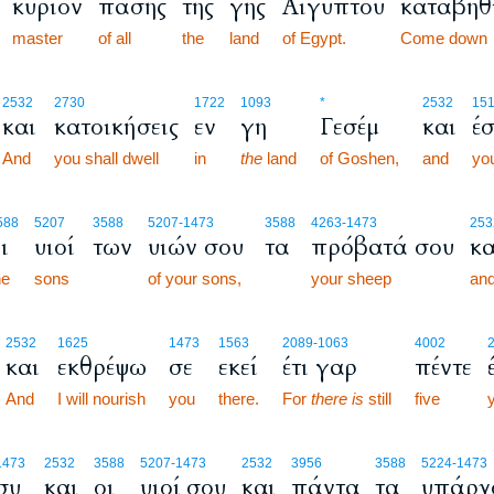
κύριον
πάσης
της
γης
Αιγύπτου
κατάβηθ
master
of all
the
land
of Egypt.
Come down
0
2532
2730
1722
1093
*
2532
151
και
κατοικήσεις
εν
γη
Γεσέμ
και
έ
0
0
And
you shall dwell
in
the
land
of Goshen,
and
you
588
5207
3588
5207
-1473
3588
4263
-1473
253
ι
υιοί
των
υιών σου
τα
πρόβατά σου
κα
he
sons
of your sons,
your sheep
an
1
2532
1625
1473
1563
2089
-1063
4002
και
εκθρέψω
σε
εκεί
έτι γαρ
πέντε
1
1
And
I will nourish
you
there.
For
there is
still
five
1473
2532
3588
5207
-1473
2532
3956
3588
5224
-1473
συ
και
οι
υιοί σου
και
πάντα
τα
υπάρχ