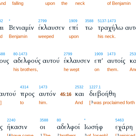
And
falling
upon
the
neck
of Benjamin
32
*
2799
1909
3588
5137
-1473
αι
Βενιαμίν
έκλαυσεν
επί
τω
τραχήλω αυτ
d
Benjamin
weeped
upon
his neck.
588
80
-1473
2799
1909
1473
253
ους
αδελφούς αυτού
έκλαυσεν
επ'
αυτοίς
κα
his brothers,
he wept
on
them.
An
45:16
4314
1473
2532
1227.1
αυτού
προς
αυτόν
και
διεβοήθη
45:16
]
to
him.
45:16
And
[
was proclaimed forth
3
2240
3588
80
*
5463
ς
ήκασιν
οι
αδελφοί
Ιωσήφ
εχάρη
[
have come
The
brothers
of Joseph].
[
rejoiced
4
1
2
3
3