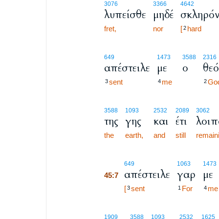
3076
3366
4642
λυπείσθε
μηδέ
σκληρό
fret,
nor
[
hard
2
649
1473
3588
2316
απέστειλε
με
ο
θεό
sent
me
Go
3
4
2
3588
1093
2532
2089
3062
της
γης
και
έτι
λοιπ
the
earth,
and
still
remain
45:7
649
1063
1473
απέστειλε
γαρ
με
45:7
45:7
[
sent
For
me
3
1
4
1909
3588
1093
2532
1625