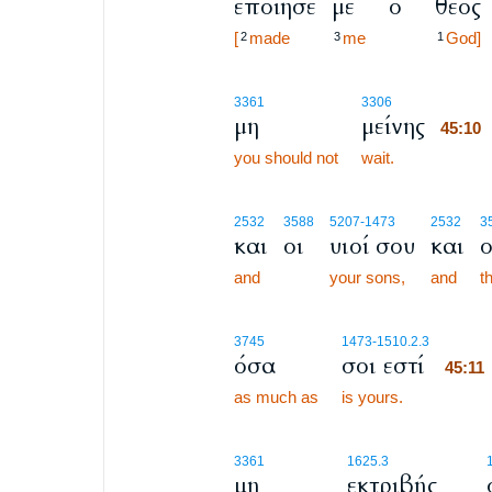
εποίησε
με
ο
θεός
[
made
me
God]
2
3
1
45:1
3361
3306
μη
μείνης
45:1
you should not
wait.
45:1
2532
3588
5207
-1473
2532
3
και
οι
υιοί σου
και
ο
and
your sons,
and
t
45:1
3745
1473
-1510.2.3
όσα
σοι εστί
45:1
as much as
is yours.
45:1
3361
1625.3
μη
εκτριβής