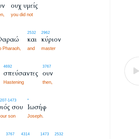
υν
ουχ υμείς
en,
you did not
2532
2962
Φαραώ
και
κύριον
o Pharaoh,
and
master
:9
4692
3767
σπεύσαντες
ουν
:9
:9
Hastening
then,
207
-1473
*
υιός σου
Ιωσήφ
our son
Joseph.
3767
4314
1473
2532