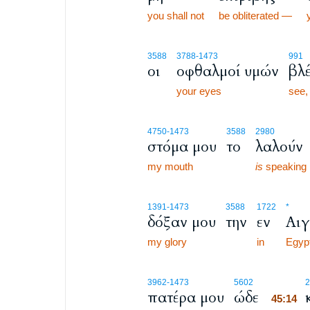
you shall not
be obliterated —
3588
3788
-1473
991
οι
οφθαλμοί υμών
βλ
your eyes
see,
4750
-1473
3588
2980
στόμα μου
το
λαλούν
my mouth
is
speaking
1391
-1473
3588
1722
*
δόξαν μου
την
εν
Αι
my glory
in
Egypt
45:14
3962
-1473
5602
2
πατέρα μου
ώδε
45:14