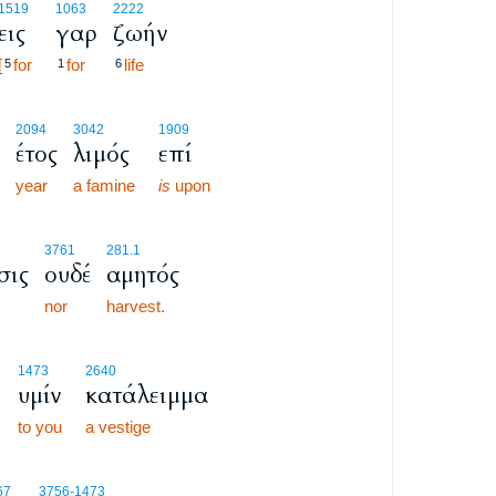
1519
1063
2222
εις
γαρ
ζωήν
[
for
for
life
5
1
6
2094
3042
1909
έτος
λιμός
επί
year
a famine
is
upon
3761
281.1
σις
ουδέ
αμητός
nor
harvest.
1473
2640
υμίν
κατάλειμμα
to you
a vestige
67
3756
-1473