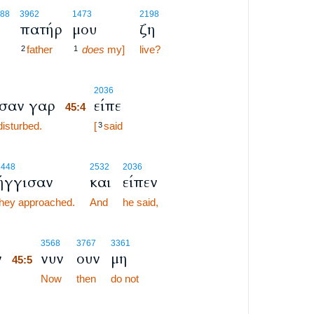
88
3962
1473
2198
πατήρ
μου
ζη
father
does
my]
live?
2
1
45:4
2036
σαν γαρ
είπε
45:4
disturbed.
45:4
[
said
3
1448
2532
2036
ήγγισαν
και
είπεν
they approached.
And
he said,
45:5
3568
3767
3361
ν
νυν
ουν
μη
45:5
45:5
Now
then
do not