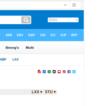
LXX ▾
STU ▾