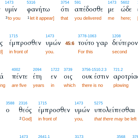
1473
5316
3754
591
1473
5602
ν
υμίν
φανήτω
ότι
απέδοσθε
με
ώδε
to you
let it appear]
that
you delivered
me
here;
3
1
45:6
1715
1473
3778
-1063
1208
ς
έμπροσθεν
υμών
τούτο γαρ
δεύτερον
45:6
d]
in front of
you.
45:6
For this
second
4002
2094
1722
3739
3756
-1510.2.3
721.2
ά
πέντε
έτη
εν
οις
ουκ έστιν
αροτρία
ing
are
five
years
in
which
there is no
plowing
3588
2316
1715
1473
5275
ο
θεός
έμπροσθεν
υμών
υπολείπεσθαι
God]
in front of
you,
that there may
be left
2
45:8
1473
2641.1
3173
3568
37