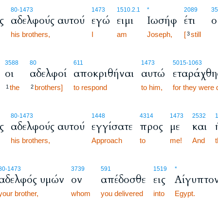
80
-1473
1473
1510.2.1
*
2089
35
ς
αδελφούς αυτού
εγώ
ειμι
Ιωσήφ
έτι
ο
his brothers,
I
am
Joseph,
[
still
3
3588
80
611
1473
5015
-1063
οι
αδελφοί
αποκριθήναι
αυτώ
εταράχθη
the
brothers]
to respond
to him,
for they were 
1
2
80
-1473
1448
4314
1473
2532
ς
αδελφούς αυτού
εγγίσατε
προς
με
και
his brothers,
Approach
to
me!
And
80
-1473
3739
591
1519
*
αδελφός υμών
ον
απέδοσθε
εις
Αίγυπτο
your brother,
whom
you delivered
into
Egypt.