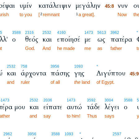
ρέψαι
υμίν
κατάλειψιν
μεγάλην
νυν
ο
45:8
urish
to you
[
remnant
a great].
45:8
Now
th
2
1
5
3588
2316
2532
4160
1473
5613
3962
*
λλ'
ο
θεός
και
εποίησέ
με
ως
πατέρα
t
God.
And
he made
me
as
father
t
45
2532
758
3956
1093
*
ύ
και
άρχοντα
πάσης
γης
Αιγύπτου
45
and
ruler
of all
the
land
of Egypt.
45
-1473
2532
2036
1473
3592
3004
3588
5
τέρα μου
και
είπατε
αυτώ
τάδε
λέγει
ο
ather
and
say
to him!
Thus
says
y
2962
3956
3588
1093
*
2597