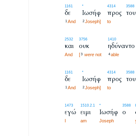
1161
*
4314
3588
δε
Ιωσήφ
προς
του
And
Joseph]
to
1
2
2532
3756
1410
και
ουκ
ηδύναντο
And
[
were
not
able
3
4
1161
*
4314
3588
δε
Ιωσήφ
προς
του
And
Joseph]
to
1
2
1473
1510.2.1
*
3588
εγώ
ειμι
Ιωσήφ
ο
I
am
Joseph