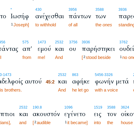
*
430
3956
3588
3936
το
Ιωσήφ
ανέχεσθαι
πάντων
των
παρε
Joseph]
to withhold
of all
the
ones
standin
1
956
575
1473
2532
3756
3936
3762
πάντας
απ'
εμού
και
ου
παρήστηκει
ουδεί
l
from
me!
And
[
stood beside
no on
2
1
45:2
0
-1473
2532
863
5456
-3326
αδελφοίς αυτού
και
αφήκε
φωνήν μετά
45:2
is brothers.
45:2
And
he let go
with a voice
2532
190.8
1096
1519
3588
3624
πτιοι
και
ακουστόν
εγένετο
εις
τον
οίκο
ians],
and
[
audible
it became]
into
the
house
2
1