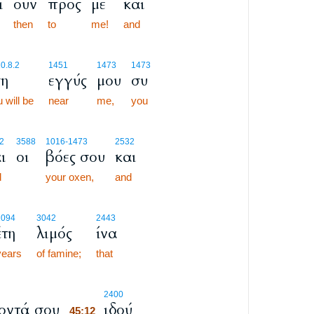
ι
ουν
προς
με
και
then
to
me!
and
0.8.2
1451
1473
1473
ση
εγγύς
μου
συ
 will be
near
me,
you
2
3588
1016
-1473
2532
ι
οι
βόες σου
και
d
your oxen,
and
2094
3042
2443
έτη
λιμός
ίνα
years
of famine;
that
45:12
2400
οντά σου
ιδού
45:12