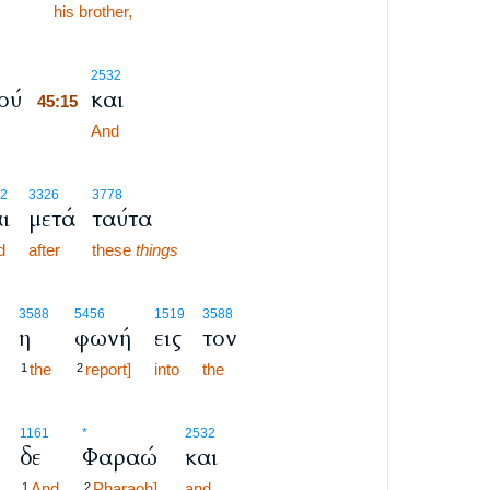
his brother,
45:15
2532
ού
και
45:15
45:15
And
2
3326
3778
ι
μετά
ταύτα
d
after
these
things
3588
5456
1519
3588
η
φωνή
εις
τον
the
report]
into
the
1
2
1161
*
2532
δε
Φαραώ
και
And
Pharaoh],
and
1
2