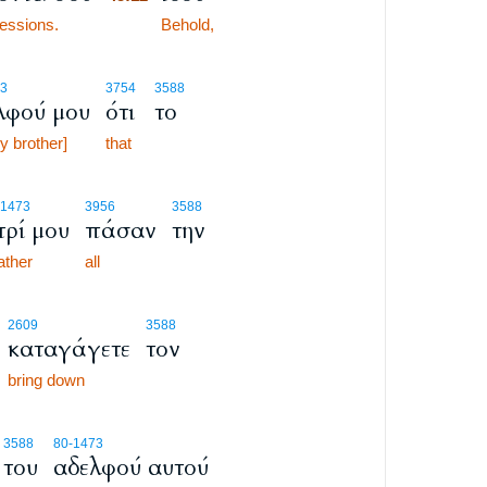
essions.
45:12
Behold,
73
3754
3588
λφού μου
ότι
το
y brother]
that
-1473
3956
3588
ρί μου
πάσαν
την
ather
all
2609
3588
καταγάγετε
τον
bring down
3588
80
-1473
του
αδελφού αυτού