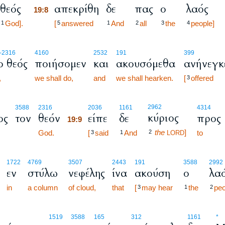
θεός
απεκρίθη
δε
πας
ο
λαός
19:8
God].
19:8
[
answered
And
all
the
people]
1
5
1
2
3
4
-2316
4160
2532
191
399
ο θεός
ποιήσομεν
και
ακουσόμεθα
ανήνεγκ
,
we shall do,
and
we shall hearken.
[
offered
3
19:9
2962
3588
2316
2036
1161
4314
κύριος
ος
τον
θεόν
είπε
δε
προς
19:9
the
]
God.
19:9
[
said
And
2
to
3
1
LORD
1722
4769
3507
2443
191
3588
2992
εν
στύλω
νεφέλης
ίνα
ακούση
ο
λα
in
a column
of cloud,
that
[
may hear
the
peo
3
1
2
1519
3588
165
312
1161
*