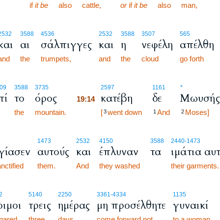
if
it be
also
cattle,
or
if
it be
also
man,
2532
3588
4536
2532
3588
3507
565
και
αι
σάλπιγγες
και
η
νεφέλη
απέλθη
and
the
trumpets,
and
the
cloud
go forth
19:14
09
3588
3735
2597
1161
*
πί
το
όρος
κατέβη
δε
Μωυσής
19:14
the
mountain.
19:14
[
went down
And
Moses]
3
1
2
1473
2532
4150
3588
2440
-1473
γίασεν
αυτούς
και
έπλυναν
τα
ιμάτια αυ
nctified
them.
And
they washed
their garments.
2
5140
2250
3361
-4334
1135
οιμοι
τρεις
ημέρας
μη προσέλθητε
γυναικί
pared
three
days,
come forward not
to a woman.