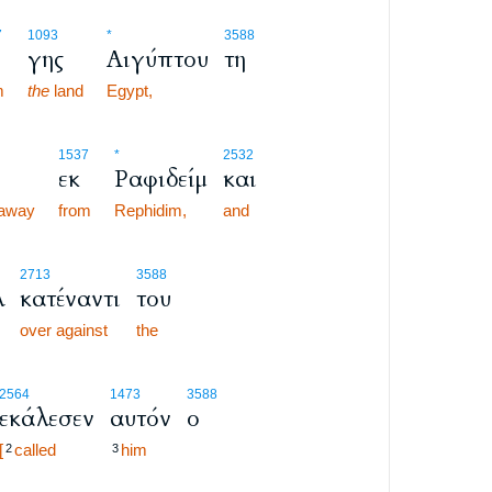
7
1093
*
3588
γης
Αιγύπτου
τη
m
the
land
Egypt,
1537
*
2532
εκ
Ραφιδείμ
και
 away
from
Rephidim,
and
2713
3588
λ
κατέναντι
του
over against
the
2564
1473
3588
εκάλεσεν
αυτόν
ο
[
called
him
2
3