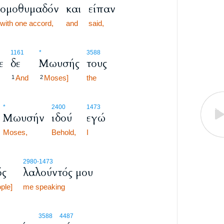
ομοθυμαδόν
και
είπαν
with one accord,
and
said,
1161
*
3588
ε
δε
Μωυσής
τους
And
Moses]
the
1
2
*
2400
1473
Μωυσήν
ιδού
εγώ
Moses,
Behold,
I
2980
-1473
ός
λαλούντός μου
ple]
me speaking
3588
4487