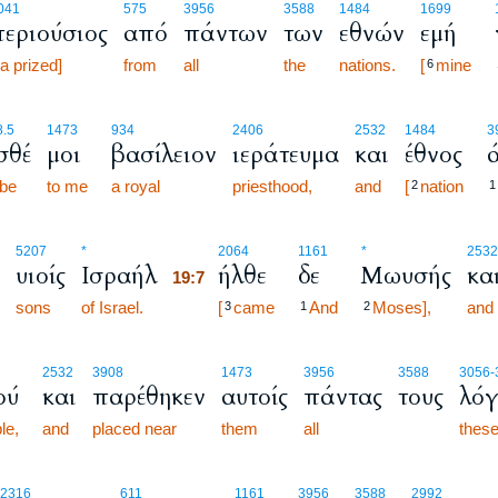
041
575
3956
3588
1484
1699
περιούσιος
από
πάντων
των
εθνών
εμή
a prized]
from
all
the
nations.
[
mine
6
8.5
1473
934
2406
2532
1484
3
σθέ
μοι
βασίλειον
ιεράτευμα
και
έθνος
 be
to me
a royal
priesthood,
and
[
nation
2
1
19:7
5207
*
2064
1161
*
2532
υιοίς
Ισραήλ
ήλθε
δε
Μωυσής
κα
19:7
sons
of Israel.
19:7
[
came
And
Moses],
and
3
1
2
2532
3908
1473
3956
3588
3056
-
ού
και
παρέθηκεν
αυτοίς
πάντας
τους
λόγ
le,
and
placed near
them
all
thes
19:8
2316
611
1161
3956
3588
2992