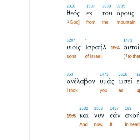
2316
1537
3588
3735
θεός
εκ
του
όρους
God]
from
the
mountain,
1
19:4
5207
*
1473
υιοίς
Ισραήλ
αυτοί
19:4
sons
of Israel,
19:4
[
to th
4
353
1473
5616
1
ανέλαβον
υμάς
ωσεί
ε
I took
you
as
u
19:5
2532
3568
1437
189
και
νυν
εάν
ακοή
19:5
19:5
And
now,
if
in hear