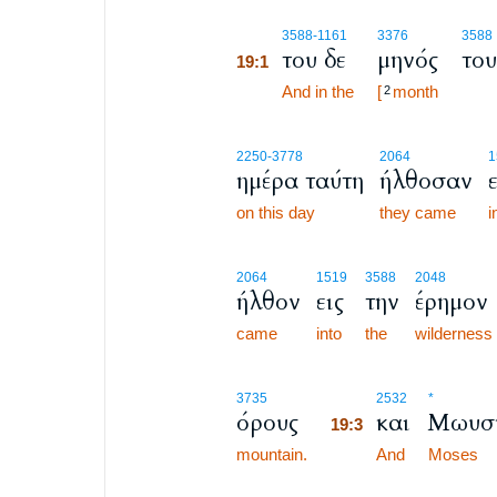
19:1
3588
-1161
3376
3588
του δε
μηνός
του
19:1
19:1
And in the
[
month
2
2250
-3778
2064
1
ημέρα ταύτη
ήλθοσαν
ε
on this day
they came
i
2064
1519
3588
2048
ήλθον
εις
την
έρημον
came
into
the
wilderness
19:3
3735
2532
*
όρους
και
Μωυσ
19:3
mountain.
19:3
And
Moses