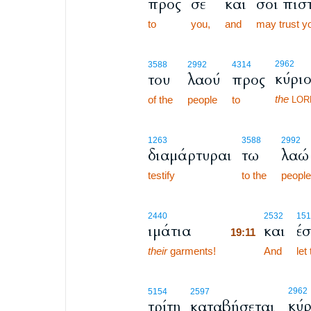
προς
σε
και
σοι πισ
to
you,
and
may trust y
2962
3588
2992
4314
κύρι
του
λαού
προς
the
of the
people
to
LOR
1263
3588
2992
διαμάρτυραι
τω
λαώ
testify
to the
people
19:11
2440
2532
151
ιμάτια
και
έ
19:11
their
garments!
19:11
And
let
2962
5154
2597
κύρ
τρίτη
καταβήσεται