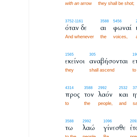
with an
arrow
they shall be shot;
3752
-1161
3588
5456
όταν δε
αι
φωναί
And whenever
the
voices,
1565
305
19
εκείνοι
αναβήσονται
ε
they
shall ascend
to
4314
3588
2992
2532
37
προς
τον
λαόν
και
η
to
the
people,
and
sa
3588
2992
1096
209
τω
λαώ
γίνεσθε
έτ
to the
people,
Be
pre