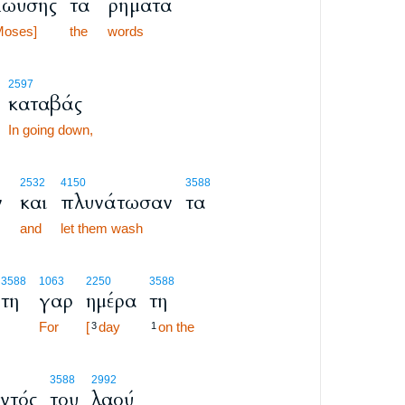
ωυσής
τα
ρήματα
oses]
the
words
2597
καταβάς
In going down,
2532
4150
3588
ν
και
πλυνάτωσαν
τα
,
and
let them wash
3588
1063
2250
3588
τη
γαρ
ημέρα
τη
For
[
day
on the
3
1
3588
2992
ντός
του
λαού