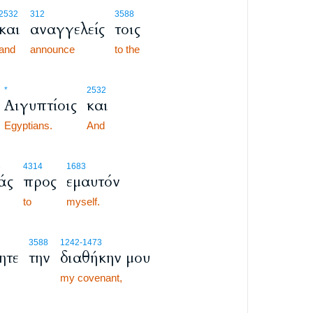
2532
312
3588
και
αναγγελείς
τοις
and
announce
to the
*
2532
Αιγυπτίοις
και
Egyptians.
And
3
4314
1683
άς
προς
εμαυτόν
to
myself.
3588
1242
-1473
ητε
την
διαθήκην μου
my covenant,