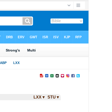
LXX ▾
STU ▾