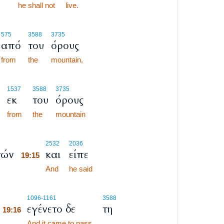
he shall not
live.
575
3588
3735
από
του
όρους
from
the
mountain,
1537
3588
3735
εκ
του
όρους
from
the
mountain
19:15
2532
2036
τών
και
είπε
19:15
19:15
And
he said
19:16
1096
-1161
3588
εγένετο δε
τη
19:16
19:16
And it came to pass