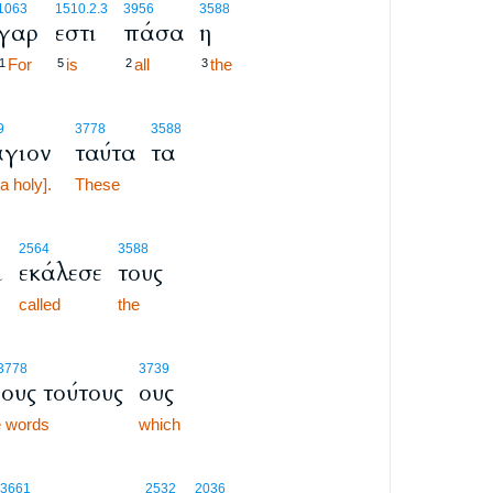
1063
1510.2.3
3956
3588
γαρ
εστι
πάσα
η
For
is
all
the
1
5
2
3
9
3778
3588
άγιον
ταύτα
τα
a holy].
These
2564
3588
ι
εκάλεσε
τους
called
the
3778
3739
ους τούτους
ους
e words
which
3661
2532
2036