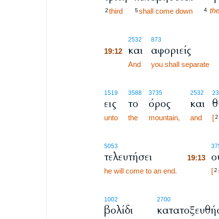
th
third
shall come down
4
2
5
19:12
2532
873
και
αφοριείς
19:12
19:12
And
you shall separate
1519
3588
3735
2532
23
εις
το
όρος
και
θ
unto
the
mountain,
and
[
2
19:13
5053
37
τελευτήσει
ο
19:13
he will come to an end.
19:13
[
2
1002
2700
βολίδι
κατατοξευθή