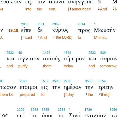
τεύσωσιν
εις
τον
αιώνα
ανήγγειλε
δε
Μ
ou
into
the
eon.
[
announced
And
M
3
1
2
19:10
2962
2036
1161
4314
*
ον
κύριος
είπε
δε
προς
Μωυσήν
19:10
.
the
]
19:10
[
said
And
2
to
Moses,
D
3
1
LORD
2532
48
1473
4594
2532
839
και
άγνισον
αυτούς
σήμερον
και
άυριο
,
and
purify
them
today
and
tomorrow
0.5
2092
1519
3588
2250
3588
5154
στωσαν
ετοιμοι
εις
την
ημέραν
την
τρίτην
 them be
prepared
for
[
day
the
third]!
3
1
2
1909
3588
3735
3588
*
1726
3956
ιος
επί
το
όρος
το
Σινά
εναντίον
πα