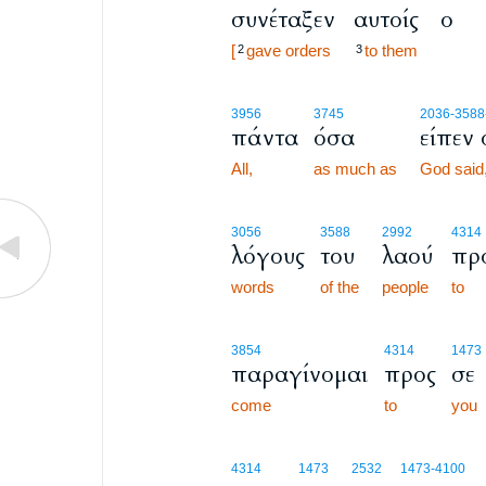
συνέταξεν
αυτοίς
ο
[
gave orders
to them
2
3
3956
3745
2036
-3588
πάντα
όσα
είπεν 
All,
as much as
God said
3056
3588
2992
4314
λόγους
του
λαού
πρ
words
of the
people
to
3854
4314
1473
παραγίνομαι
προς
σε
come
to
you
4314
1473
2532
1473
-4100