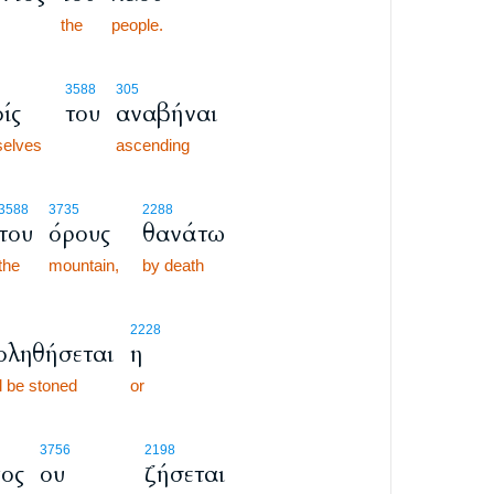
the
people.
3588
305
ίς
του
αναβήναι
selves
ascending
3588
3735
2288
του
όρους
θανάτω
the
mountain,
by death
2228
οληθήσεται
η
l be stoned
or
3756
2198
ος
ου
ζήσεται