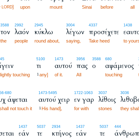
e
]
upon
mount
Sinai
before
all
LORD
3588
2992
2945
3004
4337
1438
τον
λαόν
κύκλω
λέγων
προσέχετε
εαυτο
the
people
round about,
saying,
Take heed
to your
45
5100
1473
3956
3588
680
ίγειν
τι
αυτού
πας
ο
αψάμενος
lightly touching
any]
of it.
All
touching
1
56
-680
1473
-5495
1722
-1063
3037
3036
υχ άψεται
αυτού χειρ
εν γαρ
λίθοις
λιθοβ
shall not touch it
His hand],
for with
stones
they shal
1
1437
5037
2934
1437
5037
444
σεται
εάν
τε
κτήνος
εάν
τε
άνθρωπ