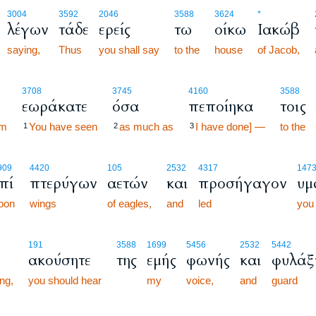
3004
3592
2046
3588
3624
*
λέγων
τάδε
ερείς
τω
οίκω
Ιακώβ
saying,
Thus
you shall say
to the
house
of Jacob,
3708
3745
4160
3588
εωράκατε
όσα
πεποίηκα
τοις
em
You have seen
as much as
I have done] —
to the
1
2
3
909
4420
105
2532
4317
147
πί
πτερύγων
αετών
και
προσήγαγον
υμ
pon
wings
of eagles,
and
led
you
191
3588
1699
5456
2532
5442
ακούσητε
της
εμής
φωνής
και
φυλάξ
ing,
you should hear
my
voice,
and
guard