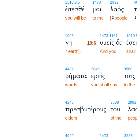
1510.8.5
1473
2992
4
έσεσθέ
μοι
λαός
you will be
to me
[
people
2
1
19:6
1093
1473
-1161
1510.
γη
υμείς δε
έσε
19:6
earth].
19:6
And you
shall
4
4487
2046
3588
ρήματα
ερείς
τοις
words
you shall say
to the
4245
3588
2992
πρεσβυτέρους
του
λα
elders
of the
peop
4929
1473
3588