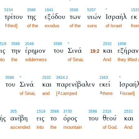
5154
3588
1841
3588
5207
*
153
τρίτου
της
εξόδου
των
υιών
Ισραήλ
εκ
third]
of the
exodus
of the
sons
of Israel
fro
1
19:2
519
3588
2048
3588
*
2532
1808
ις
την
έρημον
του
Σινά
και
εξήραν
19:2
nto
the
wilderness
of Sinai.
19:2
And
they lifted
3588
*
2532
3924.2
1563
*
του
Σινά
και
παρενέβαλεν
εκεί
Ισραή
of Sinai,
and
[
camped
there
Israel]
2
3
1
305
1519
3588
3735
3588
2316
2532
ής
ανέβη
εις
το
όρος
του
θεού
και
ascended
into
the
mountain
of God.
And