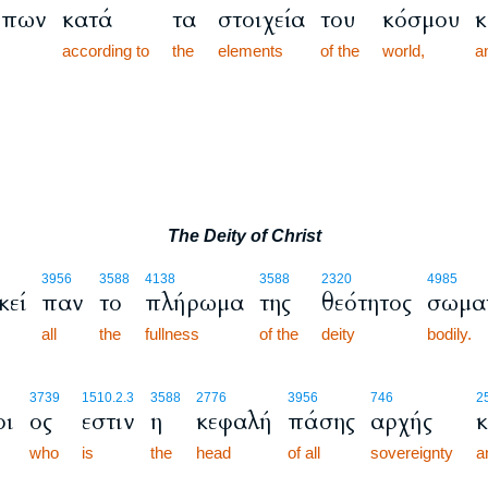
ώπων
κατά
τα
στοιχεία
του
κόσμου
κ
according to
the
elements
of the
world,
a
The Deity of Christ
3956
3588
4138
3588
2320
4985
κεί
παν
το
πλήρωμα
της
θεότητος
σωμα
all
the
fullness
of the
deity
bodily.
3739
1510.2.3
3588
2776
3956
746
2
οι
ος
εστιν
η
κεφαλή
πάσης
αρχής
κ
who
is
the
head
of all
sovereignty
a