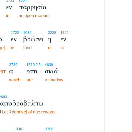
1722
3954
εν
παρρησία
in
an open manner
1722
1035
2228
1722
ω
εν
βρώσει
η
εν
ge]
in
food
or
in
:17
3739
1510.2.3
4639
α
εστι
σκιά
:17
:17
which
are
a shadow
2603
καταβραβεύετω
Let
deprive] of due reward,
1
3
3361
3708