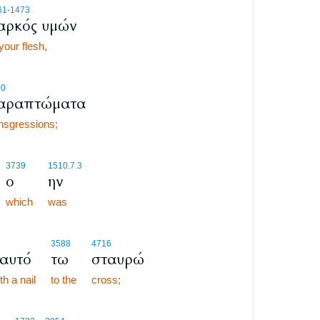
61
-1473
αρκός υμών
your flesh,
00
αραπτώματα
nsgressions;
3739
1510.7.3
ο
ην
which
was
3588
4716
αυτό
τω
σταυρώ
th a nail
to the
cross;