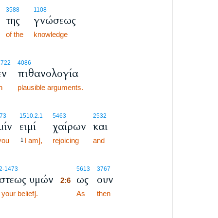
3588
1108
της
γνώσεως
of the
knowledge
1722
4086
εν
πιθανολογία
n
plausible arguments.
73
1510.2.1
5463
2532
μίν
ειμί
χαίρων
και
you
I am],
rejoicing
and
1
2:6
2
-1473
5613
3767
στεως υμών
ως
ουν
2:6
 your belief].
2:6
As
then