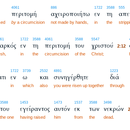
4061
886
1722
3588
555
περιτομή
αχειροποιήτω
εν
τη
απε
sed
by
a circumcision
not made by hands,
in
the
stripp
2:12
61
1722
3588
4061
3588
5547
αρκός
εν
τη
περιτομή
του
χριστού
2:12
esh,
in
the
circumcision
of the
Christ;
2:12
1722
3739
2532
4891
1223
τι
εν
ω
και
συνηγέρθητε
διά
in
which
also
you were risen up together
through
3588
1453
1473
1537
3588
3498
του
εγείραντος
αυτόν
εκ
των
νεκρών
the one
having raised
him
from
the
dead.