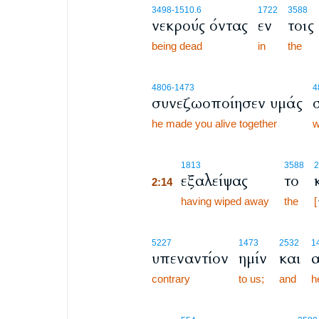
3498
-1510.6
1722
3588
νεκρούς όντας
εν
τοις
being dead
in
the
4806
-1473
4
συνεζωοποίησεν υμάς
he made you alive together
w
2:14
1813
3588
2
εξαλείψας
το
2:14
2:14
having wiped away
the
[
5227
1473
2532
1
υπεναντίον
ημίν
και
α
contrary
to us;
and
he