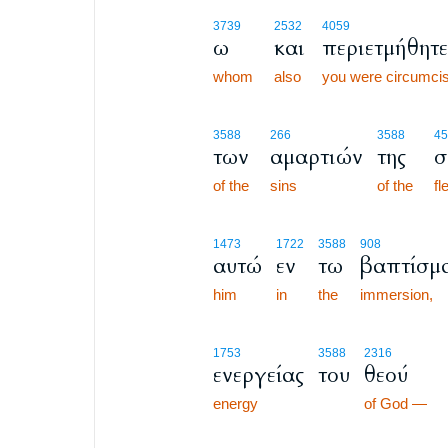
3739
2532
4059
ω
και
περιετμήθητε
whom
also
you were circumci
3588
266
3588
45
των
αμαρτιών
της
σ
of the
sins
of the
fl
1473
1722
3588
908
αυτώ
εν
τω
βαπτίσμα
him
in
the
immersion,
1753
3588
2316
ενεργείας
του
θεού
energy
of God —