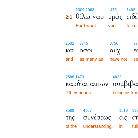
2:1
2309
-1063
1473
1492
θέλω γαρ
υμάς
ειδ
2:1
2:1
For I want
you
to kn
2532
3745
3756
37
και
όσοι
ουχ
ε
and
as many as
have not
s
2588
-1473
4822
καρδίαι αυτών
συμβιβα
their hearts],
being instru
1
3588
4907
1519
19
της
συνέσεως
εις
ε
of the
understanding,
in
fu