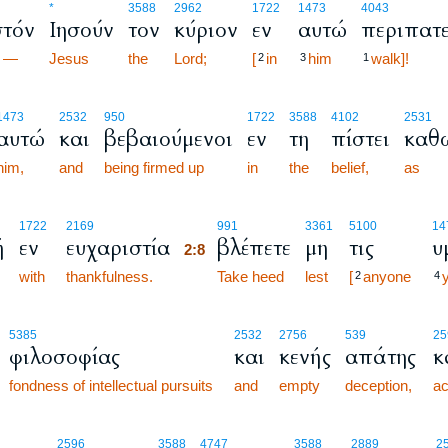
*
3588
2962
1722
1473
4043
στόν
Ιησούν
τον
κύριον
εν
αυτώ
περιπατε
t —
Jesus
the
Lord;
[
in
him
walk]!
2
3
1
1473
2532
950
1722
3588
4102
2531
αυτώ
και
βεβαιούμενοι
εν
τη
πίστει
καθ
him,
and
being firmed up
in
the
belief,
as
2:8
1722
2169
991
3361
5100
14
ή
εν
ευχαριστία
βλέπετε
μη
τις
υ
2:8
with
thankfulness.
2:8
Take heed
lest
[
anyone
2
4
5385
2532
2756
539
25
φιλοσοφίας
και
κενής
απάτης
κ
fondness of intellectual pursuits
and
empty
deception,
ac
2596
3588
4747
3588
2889
2