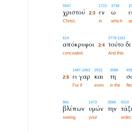
2:3
5547
1722
3739
15
χριστού
εν
ω
ε
2:3
Christ;
2:3
in
which
a
2:4
614
3778
-1161
απόκρυφοι
τούτο δε
2:4
concealed.
2:4
And this
2:5
1487
-1063
2532
3588
45
ει γαρ
και
τη
σ
2:5
2:5
For if
even
in the
fle
991
1473
3588
5010
βλέπων
υμών
την
τάξ
seeing
your
order,