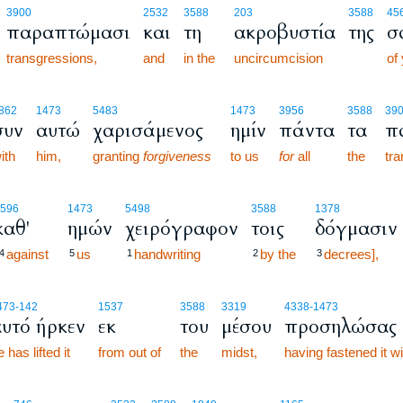
3900
2532
3588
203
3588
45
παραπτώμασι
και
τη
ακροβυστία
της
σ
transgressions,
and
in the
uncircumcision
of 
862
1473
5483
1473
3956
3588
39
συν
αυτώ
χαρισάμενος
ημίν
πάντα
τα
π
ith
him,
granting
forgiveness
to us
for
all
the
tra
596
1473
5498
3588
1378
καθ'
ημών
χειρόγραφον
τοις
δόγμασιν
against
us
handwriting
by the
decrees],
4
5
1
2
3
473
-142
1537
3588
3319
4338
-1473
υτό ήρκεν
εκ
του
μέσου
προσηλώσας 
 has lifted it
from out of
the
midst,
having fastened it wi