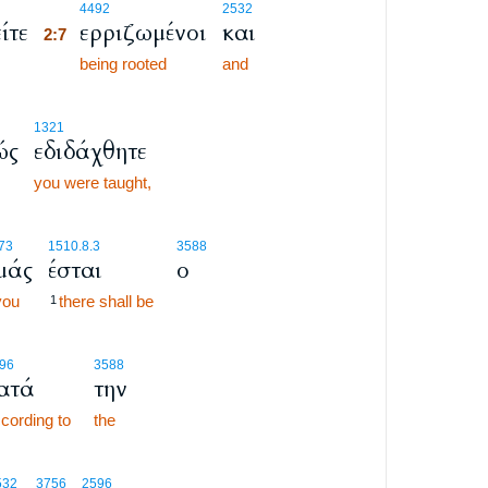
2:7
4492
2532
ίτε
ερριζωμένοι
και
2:7
2:7
being rooted
and
1321
ώς
εδιδάχθητε
you were taught,
73
1510.8.3
3588
μάς
έσται
ο
you
there shall be
1
96
3588
ατά
την
cording to
the
532
3756
2596