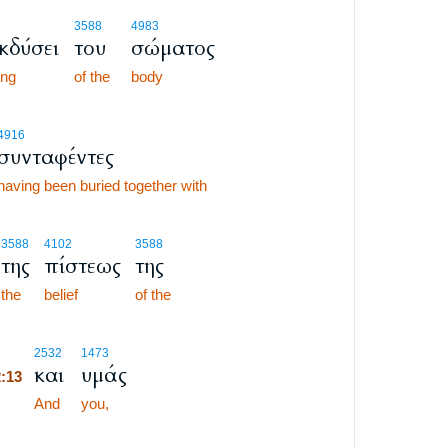
3588
4983
κδύσει
του
σώματος
ing
of the
body
4916
συνταφέντες
having been buried together with
3588
4102
3588
της
πίστεως
της
the
belief
of the
2:13
2532
1473
και
υμάς
2:13
2:13
And
you,