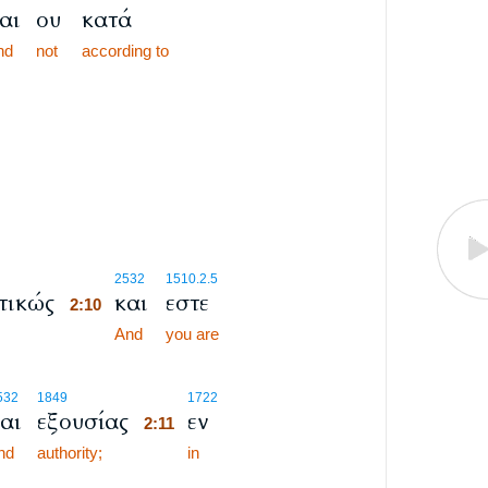
αι
ου
κατά
nd
not
according to
2:10
2532
1510.2.5
τικώς
και
εστε
2:10
2:10
And
you are
2:11
532
1849
1722
αι
εξουσίας
εν
2:11
nd
authority;
2:11
in