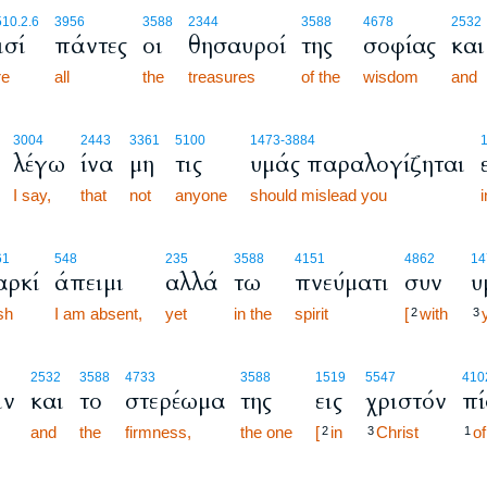
10.2.6
3956
3588
2344
3588
4678
2532
ισί
πάντες
οι
θησαυροί
της
σοφίας
και
re
all
the
treasures
of the
wisdom
and
3004
2443
3361
5100
1473
-3884
λέγω
ίνα
μη
τις
υμάς παραλογίζηται
I say,
that
not
anyone
should mislead you
i
61
548
235
3588
4151
4862
14
αρκί
άπειμι
αλλά
τω
πνεύματι
συν
υ
sh
I am absent,
yet
in the
spirit
[
with
2
3
2532
3588
4733
3588
1519
5547
410
ιν
και
το
στερέωμα
της
εις
χριστόν
πί
and
the
firmness,
the one
[
in
Christ
of
2
3
1