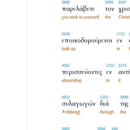
3880
3588
5547
παρελάβετε
τον
χρι
you took to yourself
the
Chris
2026
1722
εποικοδομούμενοι
εν
built up
in
4052
1722
1473
περισσεύοντες
εν
αυτ
abounding
in
it
4812
1223
3588
συλαγωγών
διά
της
robbing]
through
the
3
3862
3588
444