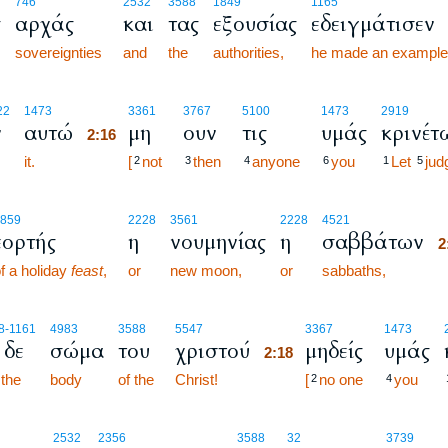
746
2532
3588
1849
1165
ς
αρχάς
και
τας
εξουσίας
εδειγμάτισεν
sovereignties
and
the
authorities,
he made an example
2:16
22
1473
3361
3767
5100
1473
2919
ν
αυτώ
μη
ουν
τις
υμάς
κρινέτ
2:16
it.
2:16
[
not
then
anyone
you
Let
jud
2
3
4
6
1
5
2
859
2228
3561
2228
4521
εορτής
η
νουμηνίας
η
σαββάτων
2
f a holiday
feast
,
or
new moon,
or
sabbaths,
2
2:18
8
-1161
4983
3588
5547
3367
1473
 δε
σώμα
του
χριστού
μηδείς
υμάς
2:18
 the
body
of the
Christ!
2:18
[
no one
you
2
4
2532
2356
3588
32
3739