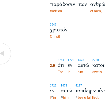
παράδοσιν
των
ανθρ
tradition
of men,
5547
χριστόν
Christ!
2:9
3754
1722
1473
2730
ότι
εν
αυτώ
κατοι
2:9
2:9
For
in
him
dwells
1722
1473
4137
εν
αυτώ
πεπληρωμέν
[
in
him
being fulfilled],
2
3
1