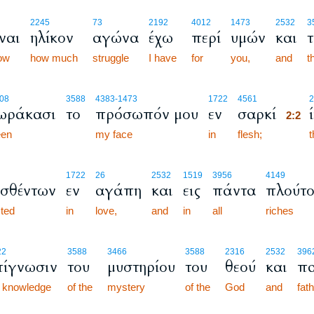
2245
73
2192
4012
1473
2532
3
έναι
ηλίκον
αγώνα
έχω
περί
υμών
και
ow
how much
struggle
I have
for
you,
and
t
2:2
08
3588
4383
-1473
1722
4561
2
ωράκασι
το
πρόσωπόν μου
εν
σαρκί
2:2
een
my face
in
flesh;
2:2
t
1722
26
2532
1519
3956
4149
σθέντων
εν
αγάπη
και
εις
πάντα
πλούτο
cted
in
love,
and
in
all
riches
22
3588
3466
3588
2316
2532
396
πίγνωσιν
του
μυστηρίου
του
θεού
και
πα
ll knowledge
of the
mystery
of the
God
and
fat