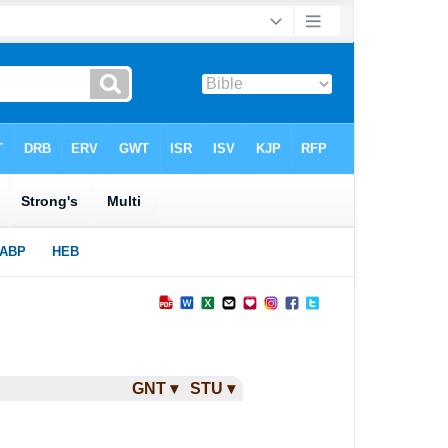
GNT ▾
STU ▾