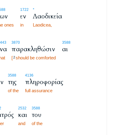
588
1722
*
των
εν
Λαοδικεία
he ones
in
Laodicea,
443
3870
3588
ίνα
παρακληθώσιν
αι
hat
[
should be comforted
2
3588
4136
ν
της
πληροφορίας
of the
full assurance
2
2532
3588
τρός
και
του
her
and
of the