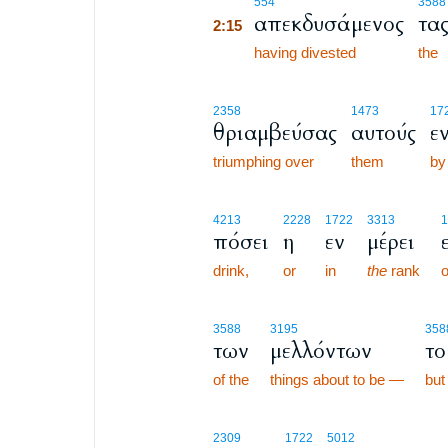
2:15
554
3588
απεκδυσάμενος
τα
2:15
2:15
having divested
the
2358
1473
17
θριαμβεύσας
αυτούς
ε
triumphing over
them
by
4213
2228
1722
3313
1
πόσει
η
εν
μέρει
drink,
or
in
the
rank
o
3588
3195
358
των
μελλόντων
το
of the
things about to be —
but
2309
1722
5012