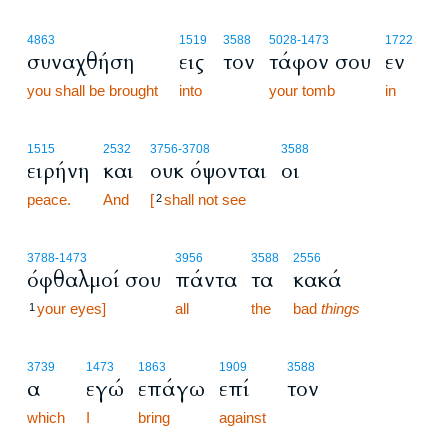
4863
1519
3588
5028
-1473
1722
συναχθήση
εις
τον
τάφον σου
εν
you shall be brought
into
your tomb
in
1515
2532
3756
-3708
3588
ειρήνη
και
ουκ όψονται
οι
peace.
And
[
shall not see
2
3788
-1473
3956
3588
2556
όφθαλμοί σου
πάντα
τα
κακά
your eyes]
all
the
bad
things
1
3739
1473
1863
1909
3588
α
εγώ
επάγω
επί
τον
which
I
bring
against