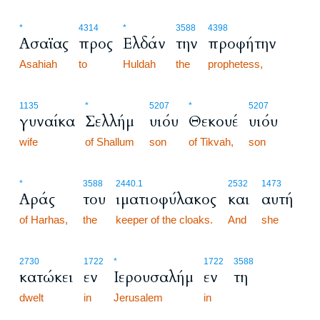
*
4314
*
3588
4398
Ασαϊας
προς
Ελδάν
την
προφήτην
Asahiah
to
Huldah
the
prophetess,
1135
*
5207
*
5207
γυναίκα
Σελλήμ
υιόυ
Θεκουέ
υιόυ
wife
of Shallum
son
of Tikvah,
son
*
3588
2440.1
2532
1473
Αράς
του
ιματιοφύλακος
και
αυτή
of Harhas,
the
keeper of the cloaks.
And
she
2730
1722
*
1722
3588
κατώκει
εν
Ιερουσαλήμ
εν
τη
dwelt
in
Jerusalem
in