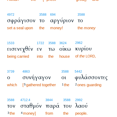
4972
3588
694
3588
σφράγισον
το
αργύριον
το
set a seal upon
the
money!
the
money
2962
1533
1722
3588
3624
κυρίου
εισενεχθέν
εν
τω
οίκω
of
the
,
being carried
into
the
house
LORD
3739
4863
3588
5442
ο
συνήγαγον
οι
φυλάσσοντες
which
[
gathered together
the
ones guarding
5
1
2
3588
4712.4
3844
3588
2992
τον
σταθμόν
παρά
του
λαού
the
money]
from
the
people.
3
4