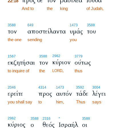
προς δε
τον
βασιλέα
Ιούδα
22:18
22:18
And to
the
king
of Judah,
3588
649
1473
3588
τον
αποστείλαντα
υμάς
του
the one
sending
you
2962
1567
3588
3779
κύριον
εκζητήσαι
τον
ούτως
,
to inquire of
the
thus
LORD
2046
4314
1473
3592
3004
ερείτε
προς
αυτόν
τάδε
λέγει
you shall say
to
him,
Thus
says
2962
3588
2316
*
3588
κύριος
ο
θεός
Ισραήλ
οι