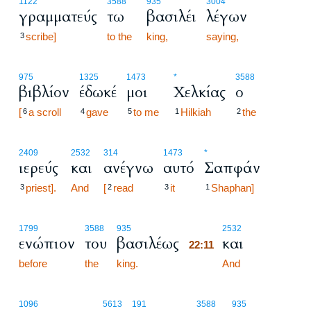
1122
3588
935
3004
γραμματεύς
τω
βασιλέι
λέγων
scribe]
to the
king,
saying,
3
975
1325
1473
*
3588
βιβλίον
έδωκέ
μοι
Χελκίας
ο
[
a scroll
gave
to me
Hilkiah
the
6
4
5
1
2
2409
2532
314
1473
*
ιερεύς
και
ανέγνω
αυτό
Σαπφάν
priest].
And
[
read
it
Shaphan]
3
2
3
1
22:11
1799
3588
935
2532
ενώπιον
του
βασιλέως
και
22:11
before
the
king.
22:11
And
1096
5613
191
3588
935