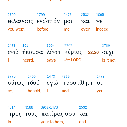
2799
1799
1473
2532
1065
έκλαυσας
ενώπιόν
μου
και
γε
you wept
before
me —
even
indeed
22:20
2962
1473
191
3004
3780
κύριος
εγώ
ήκουσα
λέγει
ουχι
22:20
the
.
I
heard,
says
22:20
Is it not
LORD
3779
2400
1473
4369
1473
ούτως
ιδού
εγώ
προστίθημι
σε
so,
behold,
I
add
you
4314
3588
3962
-1473
2532
προς
τους
πατέρας σου
και
to
your fathers,
and