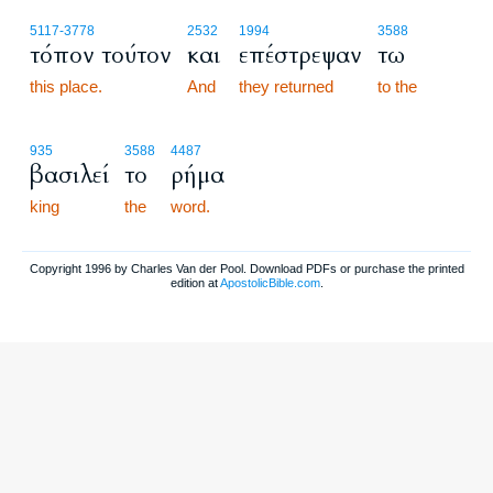
5117
-3778
2532
1994
3588
τόπον τούτον
και
επέστρεψαν
τω
this place.
And
they returned
to the
935
3588
4487
βασιλεί
το
ρήμα
king
the
word.
Copyright 1996 by Charles Van der Pool. Download PDFs or purchase the printed
edition at
ApostolicBible.com
.