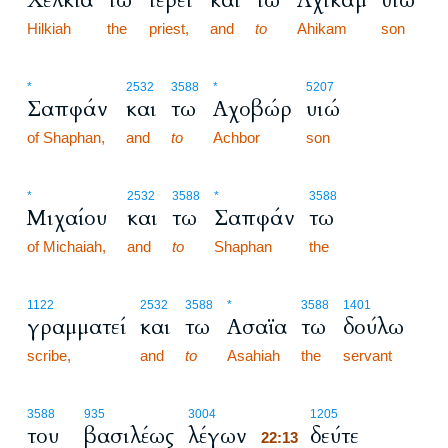
Χελκία
τω
ιερεί
και
τω
Αχικάμ
υιώ
Hilkiah
the
priest,
and
to
Ahikam
son
*
2532
3588
*
5207
Σαπφάν
και
τω
Αχοβώρ
υιώ
of Shaphan,
and
to
Achbor
son
*
2532
3588
*
3588
Μιχαίου
και
τω
Σαπφάν
τω
of Michaiah,
and
to
Shaphan
the
1122
2532
3588
*
3588
1401
γραμματεί
και
τω
Ασαϊα
τω
δούλω
scribe,
and
to
Asahiah
the
servant
22:13
3588
935
3004
1205
του
βασιλέως
λέγων
δεύτε
22:13