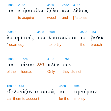
3588
2932
3586
2532
3037
του
κτήσασθαι
ξύλα
και
λίθους
to acquire
wood
and
[
stones
2
2998.1
3588
2901
3588
953.2
λατομητούς
του
κραταιώσαι
το
βεδέκ
quarried],
to fortify
the
breach
1
22:7
3588
3624
4133
3756
του
οίκου
πλην
ουκ
22:7
of the
house.
22:7
Only
they did not
1589.1
-1473
3588
694
εξελογίζοντο αυτούς
το
αργύριον
call them to account
for the
money