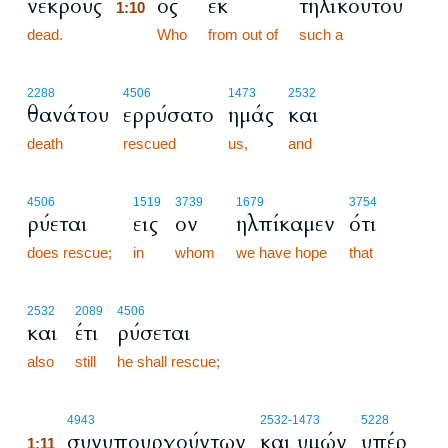
νεκρούς
ος
εκ
τηλικούτου
1:10
dead.
1:10
Who
from out of
such a
2288
4506
1473
2532
θανάτου
ερρύσατο
ημάς
και
death
rescued
us,
and
4506
1519
3739
1679
3754
ρύεται
εις
ον
ηλπίκαμεν
ότι
does rescue;
in
whom
we have hope
that
2532
2089
4506
και
έτι
ρύσεται
also
still
he shall rescue;
1:11
4943
2532
-1473
5228
συνυπουργούντων
και υμών
υπέρ
1:11