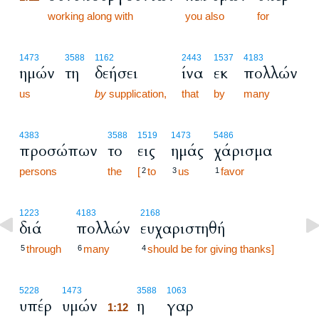
1:11
working along with
you also
for
1473
3588
1162
2443
1537
4183
ημών
τη
δεήσει
ίνα
εκ
πολλών
us
by
supplication,
that
by
many
4383
3588
1519
1473
5486
προσώπων
το
εις
ημάς
χάρισμα
persons
the
[
to
us
favor
2
3
1
1223
4183
2168
διά
πολλών
ευχαριστηθή
through
many
should be for giving thanks]
5
6
4
1:12
5228
1473
3588
1063
υπέρ
υμών
η
γαρ
1:12