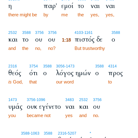
η
παρ'
εμοί
το
ναι
ναι
there might be
by
me
the
yes,
yes,
1:18
2532
3588
3756
3756
4103
-1161
3588
και
το
ου
ου
πιστός δε
ο
1:18
and
the
no,
no?
1:18
But trustworthy
2316
3754
3588
3056
-1473
3588
4314
θεός
ότι
ο
λόγος ημών
ο
προς
is
God,
that
our word
to
1473
3756
-1096
3483
2532
3756
υμάς
ουκ εγένετο
ναι
και
ου
you
became not
yes
and
no.
1:19
3588
-1063
3588
2316
-5207
*