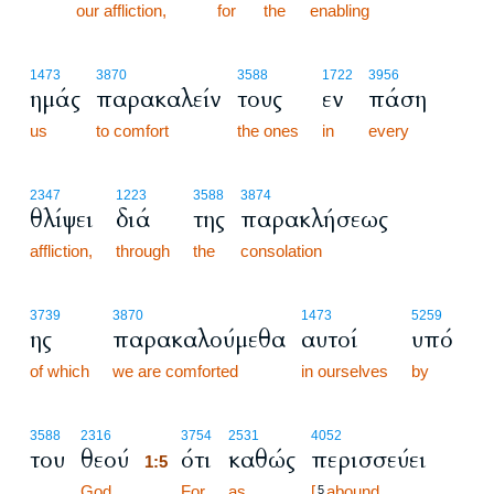
our affliction,
for
the
enabling
1473
3870
3588
1722
3956
ημάς
παρακαλείν
τους
εν
πάση
us
to comfort
the ones
in
every
2347
1223
3588
3874
θλίψει
διά
της
παρακλήσεως
affliction,
through
the
consolation
3739
3870
1473
5259
ης
παρακαλούμεθα
αυτοί
υπό
of which
we are comforted
in ourselves
by
1:5
3588
2316
3754
2531
4052
του
θεού
ότι
καθώς
περισσεύει
1:5
God.
1:5
For
as
[
abound
5