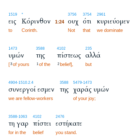
1:24
1519
*
3756
3754
2961
εις
Κόρινθον
ουχ
ότι
κυριεύομεν
1:24
to
Corinth.
1:24
Not
that
we dominate
1473
3588
4102
235
υμών
της
πίστεως
αλλά
[
of yours
of the
belief],
but
3
1
2
4904
-1510.2.4
3588
5479
-1473
συνεργοί εσμεν
της
χαράς υμών
we are fellow-workers
of your joy;
3588
-1063
4102
2476
τη γαρ
πίστει
εστήκατε
for in the
belief
you stand.