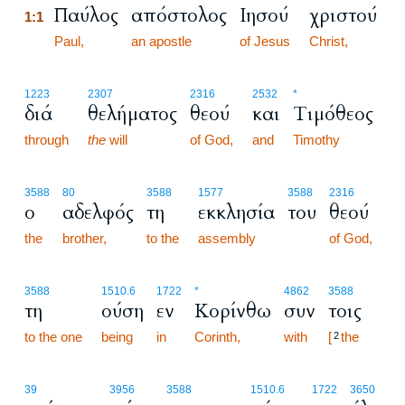
Παύλος
απόστολος
Ιησού
χριστού
1:1
1:1
Paul,
an apostle
of Jesus
Christ,
1223
2307
2316
2532
*
διά
θελήματος
θεού
και
Τιμόθεος
through
the
will
of God,
and
Timothy
3588
80
3588
1577
3588
2316
ο
αδελφός
τη
εκκλησία
του
θεού
the
brother,
to the
assembly
of God,
3588
1510.6
1722
*
4862
3588
τη
ούση
εν
Κορίνθω
συν
τοις
to the one
being
in
Corinth,
with
[
the
2
39
3956
3588
1510.6
1722
3650