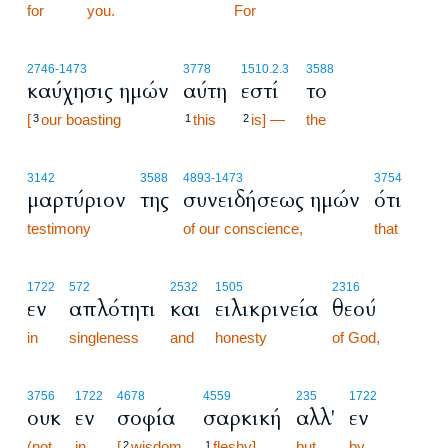
for
you.
1:12
For
2746
-1473
3778
1510.2.3
3588
καύχησις ημών
αύτη
εστί
το
[
our boasting
this
is] —
the
3
1
2
3142
3588
4893
-1473
3754
μαρτύριον
της
συνειδήσεως ημών
ότι
testimony
of our conscience,
that
1722
572
2532
1505
2316
εν
απλότητι
και
ειλικρινεία
θεού
in
singleness
and
honesty
of God,
3756
1722
4678
4559
235
1722
ουκ
εν
σοφία
σαρκική
αλλ'
εν
(not
in
[
wisdom
fleshy],
but
by
2
1