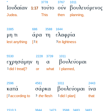
1:17
*
3778
3767
1011
Ιουδαίαν
τούτο
ούν
βουλευόμενος
1:17
Judea.
1:17
This
then
planning,
3385
686
3588
1644
μη τι
άρα
τη
ελαφρία
lest anything
[
it
in lightness
2
3
5530
2228
3739
1011
εχρησάμην
η
α
βουλεύομαι
did I treat]?
or
what
I planned,
1
2596
4561
1011
2443
κατά
σάρκα
βουλεύομαι
ίνα
[
according to
the
flesh
did I plan]
that
2
3
1
1510.3
3844
1473
3588
3483
3483