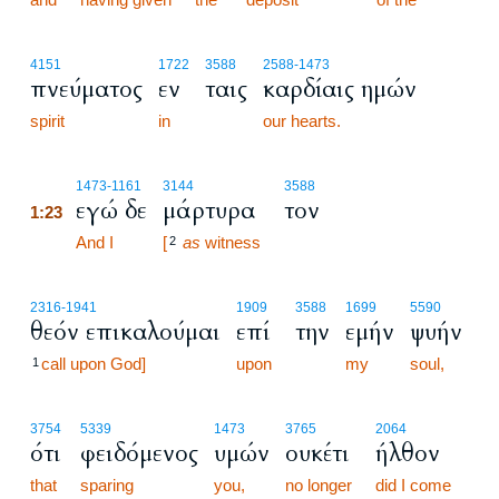
4151
1722
3588
2588
-1473
πνεύματος
εν
ταις
καρδίαις ημών
spirit
in
our hearts.
1:23
1473
-1161
3144
3588
εγώ δε
μάρτυρα
τον
1:23
1:23
And I
[
as
witness
2
2316
-1941
1909
3588
1699
5590
θεόν επικαλούμαι
επί
την
εμήν
ψυήν
call upon God]
upon
my
soul,
1
3754
5339
1473
3765
2064
ότι
φειδόμενος
υμών
ουκέτι
ήλθον
that
sparing
you,
no longer
did I come