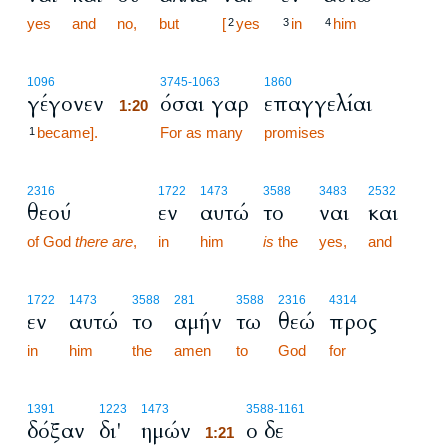
yes
and
no,
but
[
yes
in
him
2
3
4
1:20
1096
3745
-1063
1860
γέγονεν
όσαι γαρ
επαγγελίαι
1:20
became].
1:20
For as many
promises
1
2316
1722
1473
3588
3483
2532
θεού
εν
αυτώ
το
ναι
και
of God
there are
,
in
him
is
the
yes,
and
1722
1473
3588
281
3588
2316
4314
εν
αυτώ
το
αμήν
τω
θεώ
προς
in
him
the
amen
to
God
for
1:21
1391
1223
1473
3588
-1161
δόξαν
δι'
ημών
ο δε
1:21