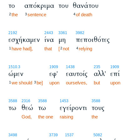
το
απόκριμα
του
θανάτου
the
sentence
of death
2
3
4
2192
2443
3361
3982
εσχήκαμεν
ίνα
μη
πεποιθότες
have had],
that
[
not
relying
1
2
4
1510.3
1909
1438
235
1909
ώμεν
εφ'
εαυτοίς
αλλ'
επί
we should
be]
upon
ourselves,
but
upon
1
3
3588
2316
3588
1453
3588
τω
θεώ
τω
εγείροντι
τους
God,
the one
raising
the
1:10
3498
3739
1537
5082