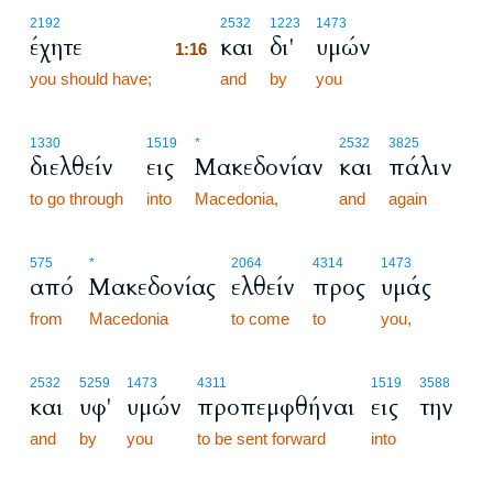
1:16
2192
2532
1223
1473
έχητε
και
δι'
υμών
1:16
you should have;
1:16
and
by
you
1330
1519
*
2532
3825
διελθείν
εις
Μακεδονίαν
και
πάλιν
to go through
into
Macedonia,
and
again
575
*
2064
4314
1473
από
Μακεδονίας
ελθείν
προς
υμάς
from
Macedonia
to come
to
you,
2532
5259
1473
4311
1519
3588
και
υφ'
υμών
προπεμφθήναι
εις
την
and
by
you
to be sent forward
into