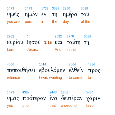
1473
1473
1722
3588
2250
3588
υμείς
ημών
εν
τη
ημέρα
του
you
are
ours
in
the
day
of the
1:15
2962
*
2532
3778
3588
κυρίου
Ιησού
και
ταύτη
τη
1:15
Lord
Jesus.
1:15
And
in this
4006
1014
2064
4314
πεποιθήσει
εβουλόμην
ελθείν
προς
reliance
I was wanting
to come
to
1473
4387
2443
1208
5484
υμάς
πρότερον
ίνα
δευτέραν
χάριν
you
prior,
that
a second
favor