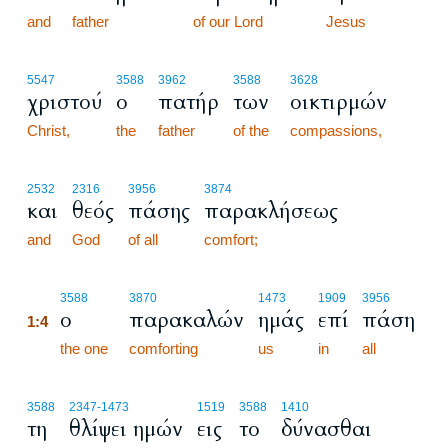
and
father
of our Lord
Jesus
5547
3588
3962
3588
3628
χριστού
ο
πατήρ
των
οικτιρμών
Christ,
the
father
of the
compassions,
2532
2316
3956
3874
και
θεός
πάσης
παρακλήσεως
and
God
of all
comfort;
1:4
3588
3870
1473
1909
3956
ο
παρακαλών
ημάς
επί
πάση
1:4
1:4
the one
comforting
us
in
all
3588
2347
-1473
1519
3588
1410
τη
θλίψει ημών
εις
το
δύνασθαι