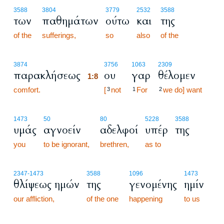
3588
3804
3779
2532
3588
των
παθημάτων
ούτω
και
της
of the
sufferings,
so
also
of the
1:8
3874
3756
1063
2309
παρακλήσεως
ου
γαρ
θέλομεν
1:8
comfort.
1:8
[
not
For
we do] want
3
1
2
1473
50
80
5228
3588
υμάς
αγνοείν
αδελφοί
υπέρ
της
you
to be ignorant,
brethren,
as to
2347
-1473
3588
1096
1473
θλίψεως ημών
της
γενομένης
ημίν
our affliction,
of the one
happening
to us