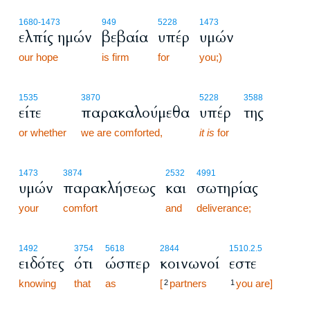
1680
-1473
949
5228
1473
ελπίς ημών
βεβαία
υπέρ
υμών
our hope
is firm
for
you;)
1535
3870
5228
3588
είτε
παρακαλούμεθα
υπέρ
της
or whether
we are comforted,
it is
for
1473
3874
2532
4991
υμών
παρακλήσεως
και
σωτηρίας
your
comfort
and
deliverance;
1492
3754
5618
2844
1510.2.5
ειδότες
ότι
ώσπερ
κοινωνοί
εστε
knowing
that
as
[
partners
you are]
2
1