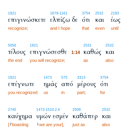
1921
1679
-1161
3754
2532
2193
επιγινώσκετε
ελπίζω δε
ότι
και
έως
recognize;
and I hope
that
even
until
1:14
5056
1921
2531
2532
τέλους
επιγνώσεσθε
καθώς
και
1:14
the
end
you will recognize;
1:14
as
also
1921
1473
575
3313
3754
επέγνωτε
ημάς
από
μέρους
ότι
you recognized
us
in
part;
for
2745
1473
-1510.2.4
2509
2532
καύχημα
υμών εσμέν
καθάπερ
και
[
boasting
we are your],
just as
also
2
1