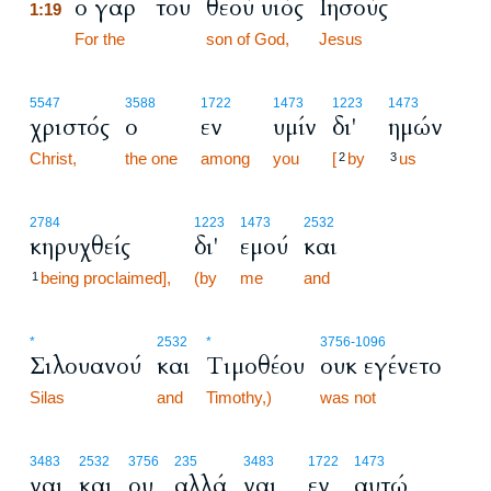
ο γαρ
του
θεού υιός
Ιησούς
1:19
1:19
For the
son of God,
Jesus
5547
3588
1722
1473
1223
1473
χριστός
ο
εν
υμίν
δι'
ημών
Christ,
the one
among
you
[
by
us
2
3
2784
1223
1473
2532
κηρυχθείς
δι'
εμού
και
being proclaimed],
(by
me
and
1
*
2532
*
3756
-1096
Σιλουανού
και
Τιμοθέου
ουκ εγένετο
Silas
and
Timothy,)
was not
3483
2532
3756
235
3483
1722
1473
ναι
και
ου
αλλά
ναι
εν
αυτώ