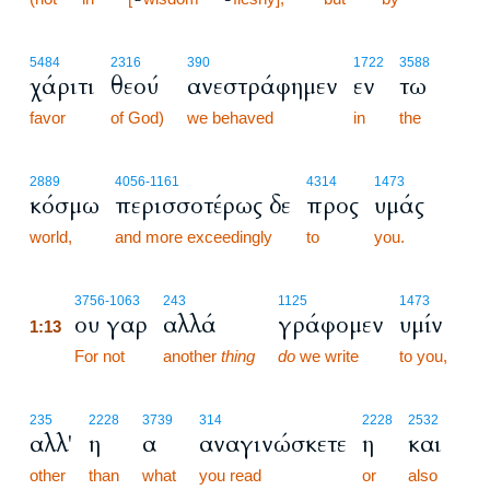
5484
2316
390
1722
3588
χάριτι
θεού
ανεστράφημεν
εν
τω
favor
of God)
we behaved
in
the
2889
4056
-1161
4314
1473
κόσμω
περισσοτέρως δε
προς
υμάς
world,
and more exceedingly
to
you.
1:13
3756
-1063
243
1125
1473
ου γαρ
αλλά
γράφομεν
υμίν
1:13
1:13
For not
another
thing
do
we write
to you,
235
2228
3739
314
2228
2532
αλλ'
η
α
αναγινώσκετε
η
και
other
than
what
you read
or
also