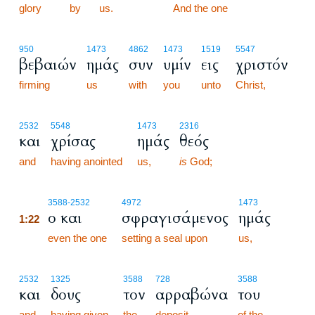
glory
by
us.
1:21
And the one
950
1473
4862
1473
1519
5547
βεβαιών
ημάς
συν
υμίν
εις
χριστόν
firming
us
with
you
unto
Christ,
2532
5548
1473
2316
και
χρίσας
ημάς
θεός
and
having anointed
us,
is
God;
1:22
3588
-2532
4972
1473
ο και
σφραγισάμενος
ημάς
1:22
1:22
even the one
setting a seal upon
us,
2532
1325
3588
728
3588
και
δους
τον
αρραβώνα
του
and
having given
the
deposit
of the