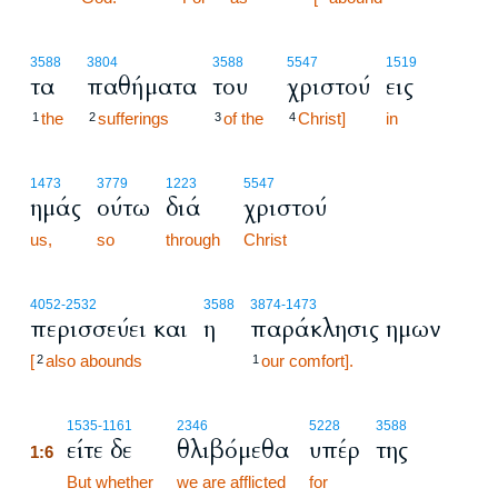
3588
3804
3588
5547
1519
τα
παθήματα
του
χριστού
εις
the
sufferings
of the
Christ]
in
1
2
3
4
1473
3779
1223
5547
ημάς
ούτω
διά
χριστού
us,
so
through
Christ
4052
-2532
3588
3874
-1473
περισσεύει και
η
παράκλησις ημων
[
also abounds
our comfort].
2
1
1:6
1535
-1161
2346
5228
3588
είτε δε
θλιβόμεθα
υπέρ
της
1:6
1:6
But whether
we are afflicted
for