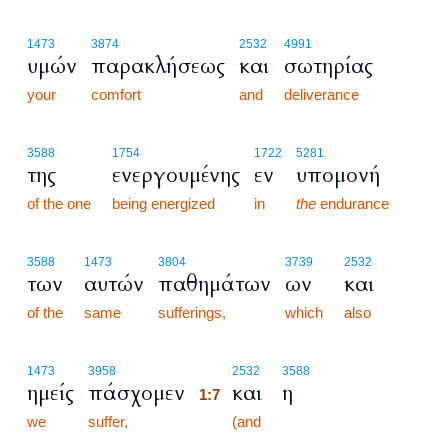
1473
3874
2532
4991
υμών
παρακλήσεως
και
σωτηρίας
your
comfort
and
deliverance
3588
1754
1722
5281
της
ενεργουμένης
εν
υπομονή
of the one
being energized
in
the
endurance
3588
1473
3804
3739
2532
των
αυτών
παθημάτων
ων
και
of the
same
sufferings,
which
also
1:7
1473
3958
2532
3588
ημείς
πάσχομεν
και
η
1:7
we
suffer,
1:7
(and