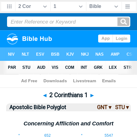
Bible
>
ABP
> 2 Corinthians 1
◄
2 Corinthians 1
►
Apostolic Bible Polyglot
GNT ▾
STU ▾
Concerning Affliction and Comfort
1:1
*
652
*
5547