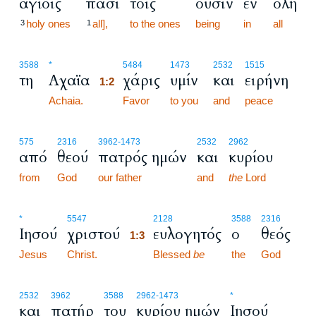
αγίοις
πάσι
τοις
ούσιν
εν
όλη
holy ones
all],
to the ones
being
in
all
3
1
1:2
3588
*
5484
1473
2532
1515
τη
Αχαϊα
χάρις
υμίν
και
ειρήνη
1:2
Achaia.
1:2
Favor
to you
and
peace
575
2316
3962
-1473
2532
2962
από
θεού
πατρός ημών
και
κυρίου
from
God
our father
and
the
Lord
1:3
*
5547
2128
3588
2316
Ιησού
χριστού
ευλογητός
ο
θεός
1:3
Jesus
Christ.
1:3
Blessed
be
the
God
2532
3962
3588
2962
-1473
*
και
πατήρ
του
κυρίου ημών
Ιησού