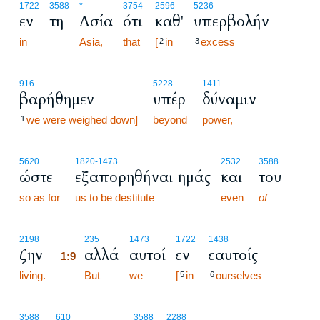
1722
3588
*
3754
2596
5236
εν
τη
Ασία
ότι
καθ'
υπερβολήν
in
Asia,
that
[
in
excess
2
3
916
5228
1411
βαρήθημεν
υπέρ
δύναμιν
we were weighed down]
beyond
power,
1
5620
1820
-1473
2532
3588
ώστε
εξαπορηθήναι ημάς
και
του
so as for
us to be destitute
even
of
1:9
2198
235
1473
1722
1438
ζην
αλλά
αυτοί
εν
εαυτοίς
1:9
living.
1:9
But
we
[
in
ourselves
5
6
3588
610
3588
2288