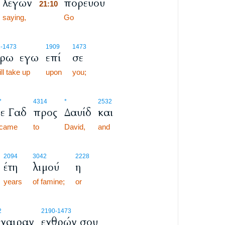
λέγων
πορεύου
21:10
saying,
21:10
Go
2
-1473
1909
1473
ίρω εγω
επί
σε
ill take up
upon
you;
*
4314
*
2532
ε Γαδ
προς
Δαυίδ
και
came
to
David,
and
2094
3042
2228
έτη
λιμού
η
years
of famine;
or
2
2190
-1473
χαιραν
εχθρών σου