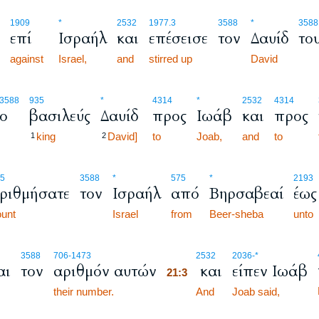
1909
*
2532
1977.3
3588
*
3588
επί
Ισραήλ
και
επέσεισε
τον
Δαυίδ
το
against
Israel,
and
stirred up
David
3588
935
*
4314
*
2532
4314
ο
βασιλεύς
Δαυίδ
προς
Ιωάβ
και
προς
king
David]
to
Joab,
and
to
1
2
5
3588
*
575
*
2193
ριθμήσατε
τον
Ισραήλ
από
Βηρσαβεαί
έως
unt
Israel
from
Beer-sheba
unto
21:3
3588
706
-1473
2532
2036
-*
αι
τον
αριθμόν αυτών
και
είπεν Ιωάβ
21:3
their number.
21:3
And
Joab said,