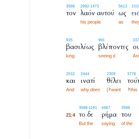
3588
2992
-1473
5613
1510
τον
λαόν αυτού
ως
ει
his people
as
the
935
991
33
βασιλέως
βλέποντες
ου
king
seeing
it
.
Are
2532
2444
2309
3778
και
ινατί
θέλει
τού
And
why
does
[
want
this
2
3
21:4
3588
-1161
4487
3588
το δε
ρήμα
του
21:4
21:4
But the
saying
of the