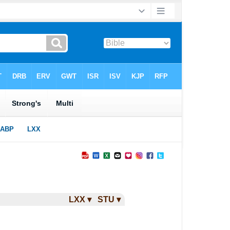
LXX ▾
STU ▾