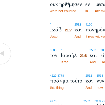
ουκ ηρίθμησεν
εν
μέσ
were not counted
in
the
mi
21:7
*
2532
4190
Ιωάβ
και
πονηρό
21:7
Joab.
21:7
And
it
was
wicke
21:8
3588
*
2532
20
τον
Ισραήλ
και
ε
21:8
Israel.
21:8
And
Da
4229
-3778
2532
3568
πράγμα τούτο
και
νυν
this thing.
And
now,
21:9
2980
-2
4970
2532