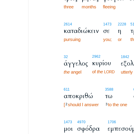
three
months
fleeing
2614
1473
2228
5
καταδιώκειν
σε
η
τ
pursuing
you;
or
t
2962
32
1842
κυρίου
άγγελος
εξο
of
the
the
angel
utterly
LORD
611
3588
αποκριθώ
τω
[
should I answer
to the one
2
3
1473
4970
1706
μοι
σφόδρα
εμπεσού