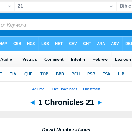
◄
1 Chronicles 21
►
David Numbers Israel