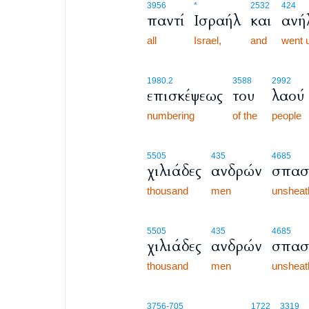
3956
*
2532
424
παντί
Ισραήλ
και
ανή
all
Israel,
and
went 
1980.2
3588
2992
επισκέψεως
του
λαού
numbering
of the
people
5505
435
4685
χιλιάδες
ανδρών
σπασ
thousand
men
unsheat
5505
435
4685
χιλιάδες
ανδρών
σπασ
thousand
men
unsheat
3756
-705
1722
3319