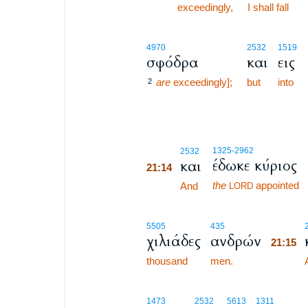
exceedingly,
I shall fall
4970
2532
1519
σφόδρα
και
εις
are
exceedingly];
but
into
2
21:14
1325
-2962
2532
έδωκε κύριος
και
21:14
the
appointed
21:14
And
LORD
21:15
5505
435
χιλιάδες
ανδρών
21:15
thousand
men.
21:15
1473
2532
5613
1311