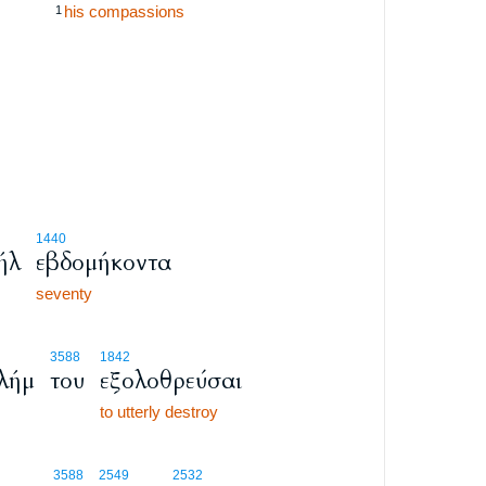
his compassions
1
1440
ήλ
εβδομήκοντα
seventy
3588
1842
λήμ
του
εξολοθρεύσαι
to utterly destroy
3588
2549
2532