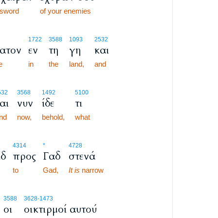
sword
of your enemies
1722
3588
1093
2532
ατον
εν
τη
γη
και
e
in
the
land,
and
532
3568
1492
5100
αι
νυν
ίδε
τι
nd
now,
behold,
what
4314
*
4728
ίδ
προς
Γαδ
στενά
to
Gad,
It is
narrow
3588
3628
-1473
οι
οικτιρμοί αυτού