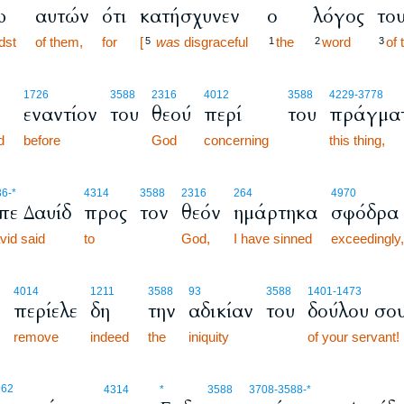
ω
αυτών
ότι
κατήσχυνεν
ο
λόγος
το
dst
of them,
for
[
was
disgraceful
the
word
of 
5
1
2
3
1726
3588
2316
4012
3588
4229
-3778
ν
εναντίον
του
θεού
περί
του
πράγματ
d
before
God
concerning
this thing,
36
-*
4314
3588
2316
264
4970
ίπε Δαυίδ
προς
τον
θεόν
ημάρτηκα
σφόδρα
vid said
to
God,
I have sinned
exceedingly,
4014
1211
3588
93
3588
1401
-1473
περίελε
δη
την
αδικίαν
του
δούλου σο
remove
indeed
the
iniquity
of your servant!
962
4314
*
3588
3708
-3588
-*