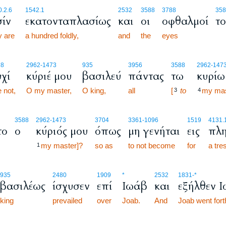
.2.6
1542.1
2532
3588
3788
358
σίν
εκατονταπλασίως
και
οι
οφθαλμοί
το
y are
a hundred foldly,
and
the
eyes
78
2962
-1473
935
3956
3588
2962
-147
χί
κύριέ μου
βασιλεύ
πάντας
τω
κυρίω
 not,
O my master,
O king,
all
[
to
my mas
3
4
3588
2962
-1473
3704
3361
-1096
1519
4131.
το
ο
κύριός μου
όπως
μη γενήται
εις
πλη
my master]?
so as
to not become
for
a tre
1
935
2480
1909
*
2532
1831
-*
βασιλέως
ίσχυσεν
επί
Ιωάβ
και
εξήλθεν 
king
prevailed
over
Joab.
And
Joab went fort