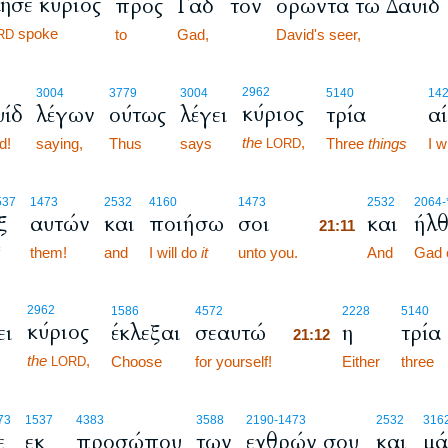
ησε κύριος
προς
Γαδ
τον
ορώντα τω Δαυίδ
spoke
to
Gad,
David's seer,
RD
2962
3004
3779
3004
5140
14
κύριος
υίδ
λέγων
ούτως
λέγει
τρία
α
the
,
d!
saying,
Thus
says
Three
things
I w
LORD
21:11
537
1473
2532
4160
1473
2532
2064
-
ξ
αυτών
και
ποιήσω
σοι
και
ήλθ
21:11
them!
and
I will do
it
unto you.
21:11
And
Gad 
21:12
2962
1586
4572
2228
5140
κύριος
ει
έκλεξαι
σεαυτώ
η
τρία
21:12
the
,
Choose
for yourself!
21:12
Either
three
LORD
73
1537
4383
3588
2190
-1473
2532
316
ε
εκ
προσώπου
των
εχθρών σου
και
μά