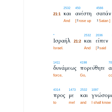
21:1
2532
450
4566
και
ανέστη
σατάν
21:1
21:1
And
[
rose up
Satan ]
2
1
21:2
*
2532
2036
Ισραήλ
και
είπεν
21:2
Israel.
21:2
And
[
said
3
1411
4198
70
δυνάμεως
πορεύθητε
α
force,
Go,
co
4314
1473
2532
1097
προς
με
και
γνώσομ
to
me!
and
I shall know