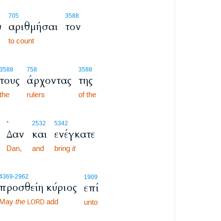
705
3588
υ
αριθμήσαι
τον
to count
3588
758
3588
τους
άρχοντας
της
the
rulers
of the
*
2532
5342
Δαν
και
ενέγκατε
Dan,
and
bring
it
4369
-2962
1909
προσθείη κύριος
επί
May
the
add
unto
LORD