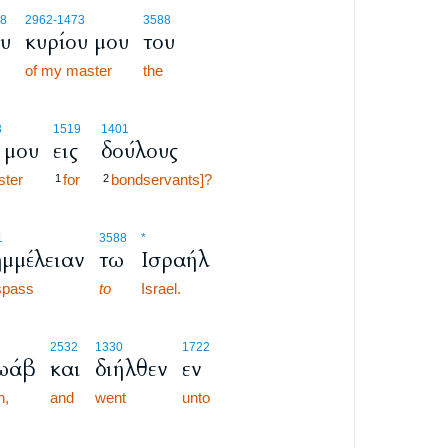
8
2962
-1473
3588
υ
κυρίου μου
του
of my master
the
3
1519
1401
 μου
εις
δούλους
ter
for
bondservants]?
1
2
1
3588
*
μμέλειαν
τω
Ισραήλ
spass
to
Israel.
2532
1330
1722
Ιωάβ
και
διήλθεν
εν
h,
and
went
unto