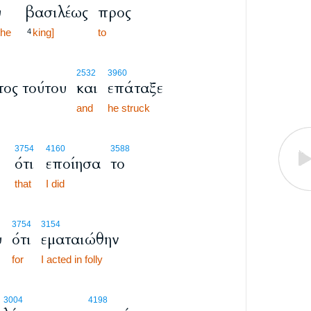
υ
βασιλέως
προς
the
king]
to
4
2532
3960
ος τούτου
και
επάταξε
and
he struck
3754
4160
3588
ότι
εποίησα
το
that
I did
3754
3154
υ
ότι
εματαιώθην
for
I acted in folly
21:10
3004
4198