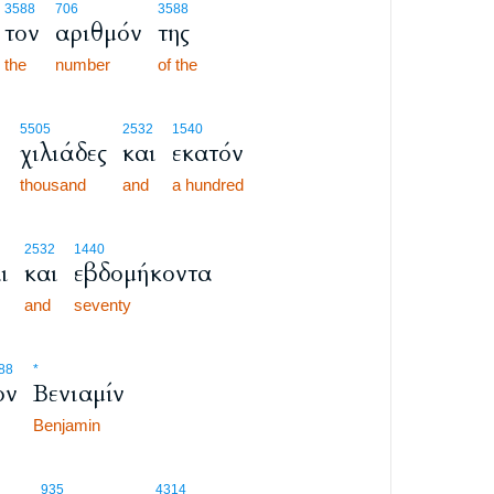
3588
706
3588
τον
αριθμόν
της
the
number
of the
5505
2532
1540
χιλιάδες
και
εκατόν
thousand
and
a hundred
2532
1440
ι
και
εβδομήκοντα
and
seventy
88
*
ον
Βενιαμίν
Benjamin
935
4314