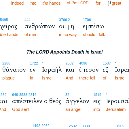
of
the
,
indeed
into
the
hands
for
[
great
LORD
3
5495
444
3766.2
1706
χείρας
ανθρώπων
ου μη
εμπέσω
the
hands
of men
in no way
should I fall.
The LORD Appoints Death in Israel
2288
1722
*
2532
4098
1537
*
θάνατον
εν
Ισραήλ
και
έπεσον
εξ
Ισρα
plague
in
Israel.
And
there fell
of
Israel
2532
649
-3588
-2316
32
1519
*
και
απέστειλεν ο θεός
άγγελον
εις
Ιερουσα
And
God sent
an angel
into
Jerusalem
1492
-2962
2532
3338
1909