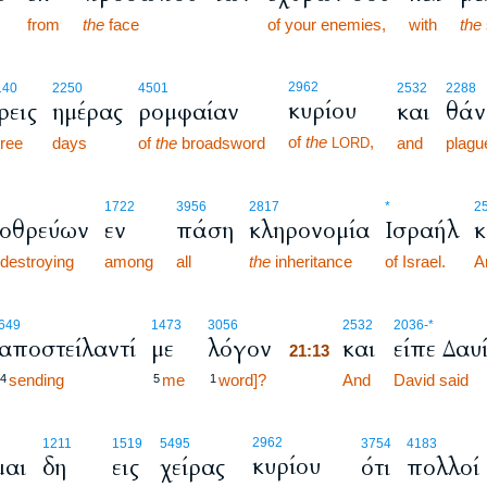
from
the
face
of your enemies,
with
the
2962
140
2250
4501
2532
2288
κυρίου
ρεις
ημέρας
ρομφαίαν
και
θάν
of
the
,
hree
days
of
the
broadsword
and
plagu
LORD
1722
3956
2817
*
2
λοθρεύων
εν
πάση
κληρονομία
Ισραήλ
κ
 destroying
among
all
the
inheritance
of Israel.
A
21:13
649
1473
3056
2532
2036
-*
αποστείλαντί
με
λόγον
και
είπε Δαυ
21:13
sending
me
word]?
21:13
And
David said
4
5
1
2962
1211
1519
5495
3754
4183
κυρίου
μαι
δη
εις
χείρας
ότι
πολλοί