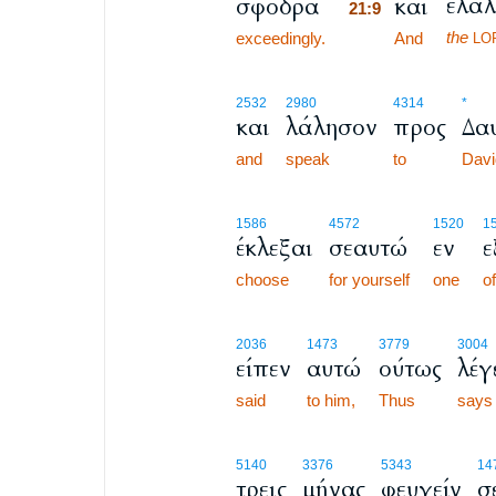
ελάλ
σφόδρα
και
21:9
the
exceedingly.
21:9
And
LO
2532
2980
4314
*
και
λάλησον
προς
Δα
and
speak
to
Davi
1586
4572
1520
1
έκλεξαι
σεαυτώ
εν
ε
choose
for yourself
one
of
2036
1473
3779
3004
είπεν
αυτώ
ούτως
λέγ
said
to him,
Thus
says
5140
3376
5343
14
τρεις
μήνας
φευγείν
σ