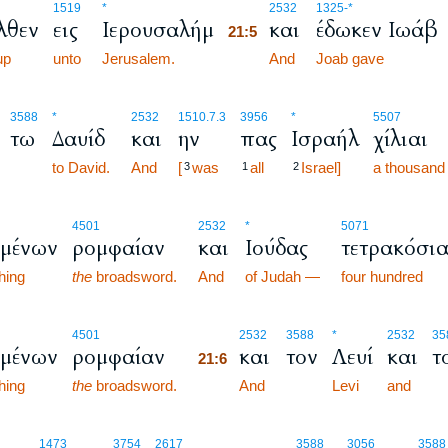
21:5
1519
*
2532
1325
-*
λθεν
εις
Ιερουσαλήμ
και
έδωκεν Ιωάβ
21:5
up
unto
Jerusalem.
21:5
And
Joab gave
3588
*
2532
1510.7.3
3956
*
5507
τω
Δαυίδ
και
ην
πας
Ισραήλ
χίλιαι
to David.
And
[
was
all
Israel]
a thousand
3
1
2
4501
2532
*
5071
μένων
ρομφαίαν
και
Ιούδας
τετρακόσια
hing
the
broadsword.
And
of Judah —
four hundred
21:6
4501
2532
3588
*
2532
35
μένων
ρομφαίαν
και
τον
Λευί
και
τ
21:6
hing
the
broadsword.
21:6
And
Levi
and
1473
3754
2617
3588
3056
3588