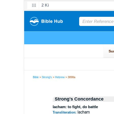
Bible
>
Strong's
>
Hebrew
> 3898a
Strong's Concordance
lacham: to fight, do battle
lacham
Transliteration: