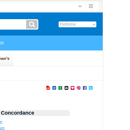
 Concordance
c.
cc.