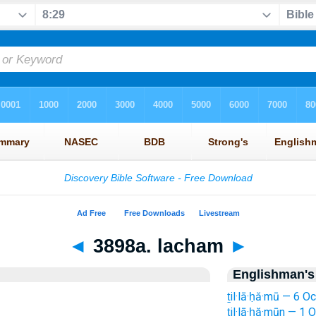
◄
3898a. lacham
►
Englishman's
ṯil·lā·ḥă·mū — 6 Oc
ṯil·lā·ḥă·mūn — 1 O