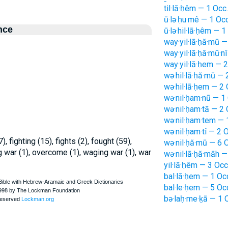
til·lā·ḥêm — 1 Occ.
ū·lə·ḥu·mê — 1 Occ
nce
ū·lə·hil·lā·ḥêm — 1
way·yil·lā·ḥă·mū —
way·yil·lā·ḥă·mū·n
way·yil·lā·ḥem — 
wə·hil·lā·ḥă·mū — 
wə·hil·lā·ḥem — 2 
wə·nil·ḥam·nū — 1
wə·nil·ḥam·tā — 2 
wə·nil·ḥam·tem — 
wə·nil·ḥam·tî — 2 
), fighting (15), fights (2), fought (59),
wə·nil·ḥă·mū — 6 
 war (1), overcome (1), waging war (1), war
wə·nil·lā·ḥă·māh —
yil·lā·ḥêm — 3 Occ
bal·lā·ḥem — 1 Oc
bal·le·ḥem — 5 Oc
bə·laḥ·me·ḵā — 1 