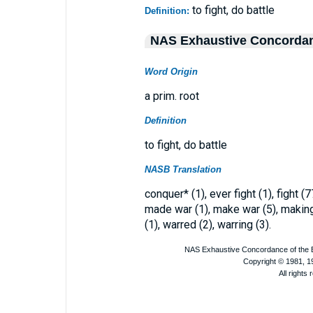
to fight, do battle
Definition:
NAS Exhaustive Concorda
Word Origin
a prim. root
Definition
to fight, do battle
NASB Translation
conquer* (1), ever fight (1), fight (77
made war (1), make war (5), making
(1), warred (2), warring (3).