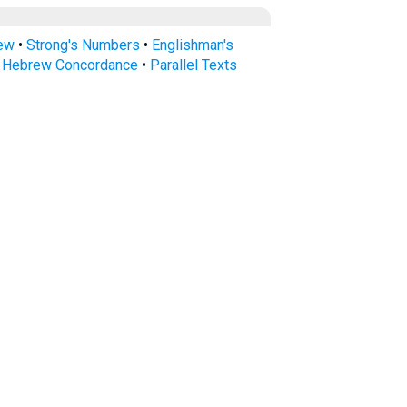
rew
•
Strong's Numbers
•
Englishman's
s Hebrew Concordance
•
Parallel Texts