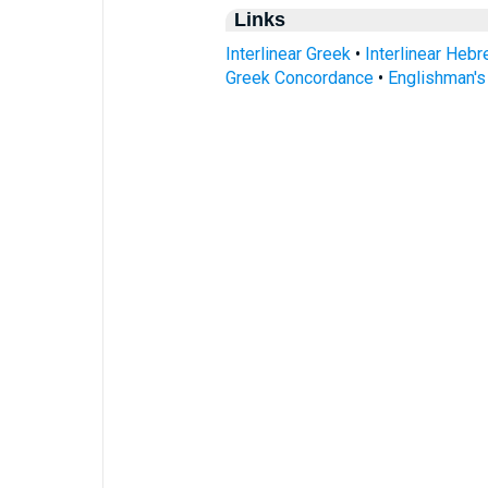
Links
Interlinear Greek
•
Interlinear Heb
Greek Concordance
•
Englishman'