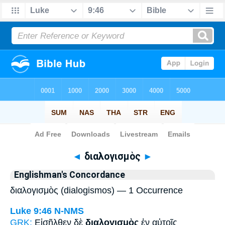
Bible
>
Strong's
> Greek
◄
διαλογισμὸς
►
Englishman's Concordance
διαλογισμὸς (dialogismos) — 1 Occurrence
Luke 9:46
N-NMS
GRK:
Εἰσῆλθεν δὲ
διαλογισμὸς
ἐν αὐτοῖς