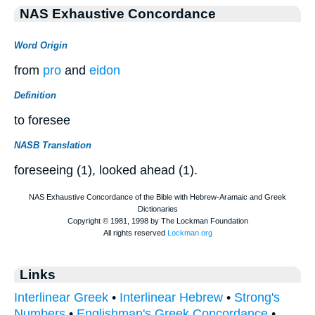
NAS Exhaustive Concordance
Word Origin
from
pro
and
eidon
Definition
to foresee
NASB Translation
foreseeing (1), looked ahead (1).
Links
Interlinear Greek
•
Interlinear Hebrew
•
Strong's
Numbers
•
Englishman's Greek Concordance
•