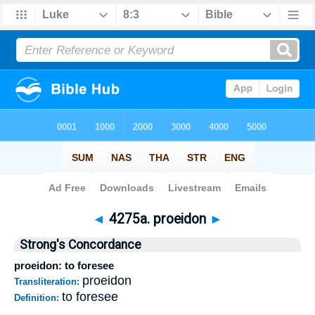
Bible
>
Strong's
>
Greek
> 4275a
◄
4275a. proeidon
►
Strong's Concordance
proeidon: to foresee
proeidon
Transliteration:
to foresee
Definition: