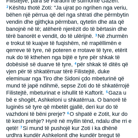
Filistejve, para se Faraoni të sulmonte Gazën.
Kështu thotë Zoti: "Ja ujrat po ngrihen nga veriu,
2
bëhen një përrua që del nga shtrati dhe përmbytin
vendin dhe gjithçka përmban, qytetin dhe ata që
banojnë në të; atëherë njerëzit do të bërtasin dhe
tërë banorët e vendit, do të ulërijnë.
Në zhurmën
3
e trokut të kuajve të fuqishëm, në rrapëllimën e
qerreve të tyre, në poteren e rrotave të tyre, etërit
nuk do të kthehen nga bijtë e tyre për shkak të
dobësisë së duarve të tyre,
për shkak të ditës që
4
vjen për të shkatërruar tërë Filistejtë, duke
eleminuar nga Tiro dhe Sidoni çdo mbeturinë që
mund të japë ndihmë, sepse Zoti do të shkatërrojë
Filistejtë, mbeturinat e ishullit të Kaftorit.
Gaza u
5
bë e shogët, Ashkeloni u shkatërrua. O banorë të
luginës së tyre që mbetët gjallë, deri kur do të
vazhdoni të bëni prerje?
O shpatë e Zotit, kur do
6
të kesh prehje? Hyrë në myllin tënd, ndalu dhe rri e
qetë!
Si mund të pushojë kur Zoti i ka dhënë
7
urdhra kundër Ashkelonit dhe kundër bregut të