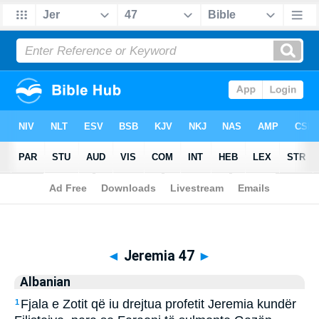
Biblia
>
Albanian
> Jeremia 47
◄
Jeremia 47
►
Albanian
Fjala e Zotit që iu drejtua profetit Jeremia kundër
1