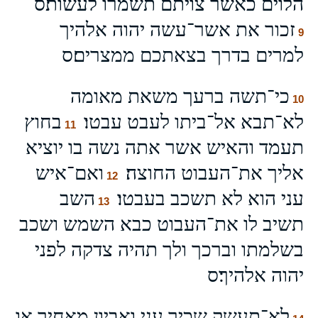
הלוים כאשר צויתם תשמרו לעשות׃ס
זכור את אשר־עשה יהוה אלהיך
9
למרים בדרך בצאתכם ממצרים׃ס
כי־תשה ברעך משאת מאומה
10
לא־תבא אל־ביתו לעבט עבטו׃
בחוץ
11
תעמד והאיש אשר אתה נשה בו יוציא
אליך את־העבוט החוצה׃
ואם־איש
12
עני הוא לא תשכב בעבטו׃
השב
13
תשיב לו את־העבוט כבא השמש ושכב
בשלמתו וברכך ולך תהיה צדקה לפני
יהוה אלהיך׃ס
לא־תעשק שכיר עני ואביון מאחיך או