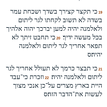
כי תקצר קצירך בשדך ושכחת עמר
19
בשדה לא תשוב לקחתו לגר ליתום
ולאלמנה יהיה למען יברכך יהוה אלהיך
בכל מעשה ידיך׃
כי תחבט זיתך לא
20
תפאר אחריך לגר ליתום ולאלמנה
יהיה׃ס
כי תבצר כרמך לא תעולל אחריך לגר
21
ליתום ולאלמנה יהיה׃
וזכרת כי־עבד
22
היית בארץ מצרים על־כן אנכי מצוך
לעשות את־הדבר הזה׃ס