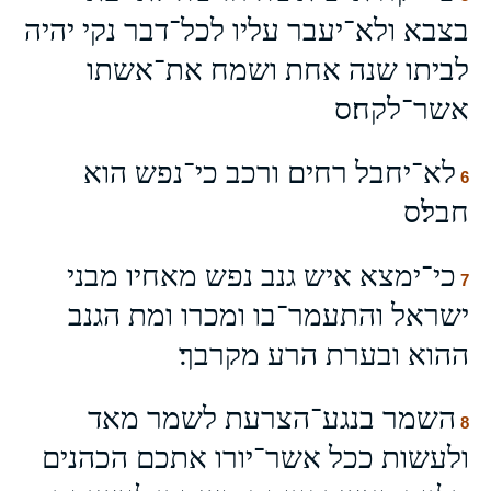
בצבא ולא־יעבר עליו לכל־דבר נקי יהיה
לביתו שנה אחת ושמח את־אשתו
אשר־לקח׃ס
לא־יחבל רחים ורכב כי־נפש הוא
6
חבל׃ס
כי־ימצא איש גנב נפש מאחיו מבני
7
ישראל והתעמר־בו ומכרו ומת הגנב
ההוא ובערת הרע מקרבך׃
השמר בנגע־הצרעת לשמר מאד
8
ולעשות ככל אשר־יורו אתכם הכהנים