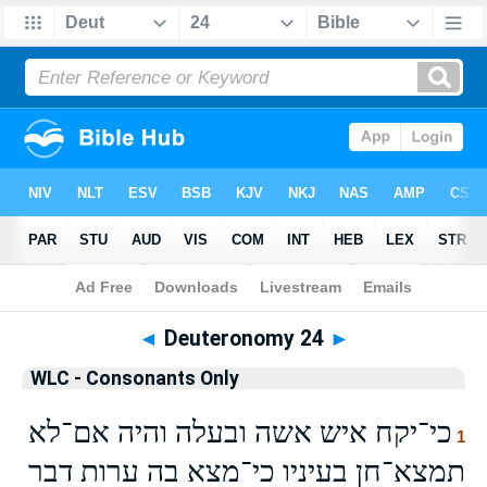
Bible
>
WLCO
> Deuteronomy 24
◄
Deuteronomy 24
►
WLC - Consonants Only
כי־יקח איש אשה ובעלה והיה אם־לא
1
תמצא־חן בעיניו כי־מצא בה ערות דבר