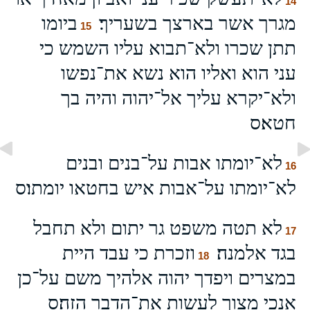
14
מגרך אשר בארצך בשעריך׃
ביומו
15
תתן שכרו ולא־תבוא עליו השמש כי
עני הוא ואליו הוא נשא את־נפשו
ולא־יקרא עליך אל־יהוה והיה בך
חטא׃ס
לא־יומתו אבות על־בנים ובנים
16
לא־יומתו על־אבות איש בחטאו יומתו׃ס
לא תטה משפט גר יתום ולא תחבל
17
בגד אלמנה׃
וזכרת כי עבד היית
18
במצרים ויפדך יהוה אלהיך משם על־כן
אנכי מצוך לעשות את־הדבר הזה׃ס