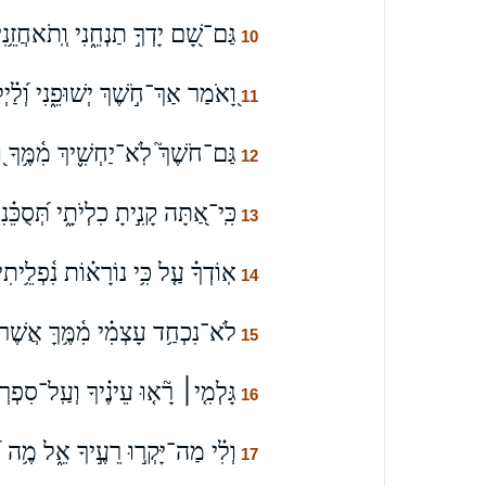
גַּם־שָׁ֭ם יָדְךָ֣ תַנְחֵ֑נִי וְֽתֹאחֲזֵ֥נִי 
10
וָ֭אֹמַר אַךְ־חֹ֣שֶׁךְ יְשׁוּפֵ֑נִי וְ֝לַ֗יְ
11
גַּם־חֹשֶׁךְ֮ לֹֽא־יַחְשִׁ֪יךְ מִ֫מֶּ֥ךָ וְ֭
12
כִּֽי־אַ֭תָּה קָנִ֣יתָ כִלְיֹתָ֑י תְּ֝סֻכֵּ֗נִי
13
אֽוֹדְךָ֗ עַ֤ל כִּ֥י נוֹרָא֗וֹת נִ֫פְלֵ֥יתִ
14
לֹא־נִכְחַ֥ד עָצְמִ֗י מִ֫מֶּ֥ךָּ אֲשֶׁר־עֻ
15
גָּלְמִ֤י׀ רָ֘א֤וּ עֵינֶ֗יךָ וְעַֽל־סִפְרְךָ
16
וְלִ֗י מַה־יָּקְר֣וּ רֵעֶ֣יךָ אֵ֑ל מֶ֥ה
17