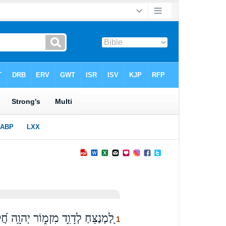
לַ֭מְנַצֵּחַ לְדָוִ֣ד מִזְמ֑וֹר יְהוָ֥ה חֲ֝קַר
1