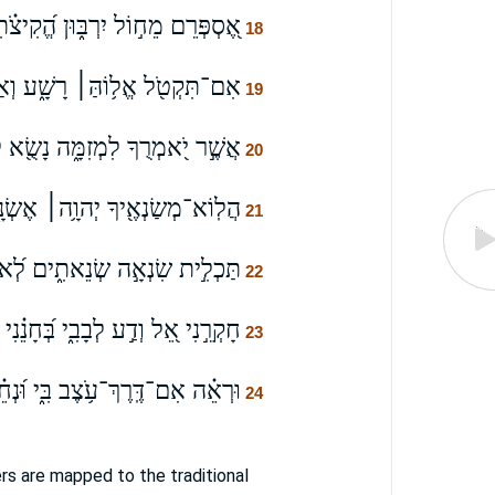
אֶ֭סְפְּרֵם מֵח֣וֹל יִרְבּ֑וּן הֱ֝קִיצֹ֗תִי
18
אִם־תִּקְטֹ֖ל אֱל֥וֹהַּ׀ רָשָׁ֑ע וְאַנְשׁ
19
אֲשֶׁ֣ר יֹ֭אמְרֻךָ לִמְזִמָּ֑ה נָשֻׂ֖א לַש
20
הֲלֽוֹא־מְשַׂנְאֶ֖יךָ יְהוָ֥ה׀ אֶשְׂנָ
21
תַּכְלִ֣ית שִׂנְאָ֣ה שְׂנֵאתִ֑ים לְ֝אוֹיְ
22
חָקְרֵ֣נִי אֵ֭ל וְדַ֣ע לְבָבִ֑י בְּ֝חָנֵ֗נִי ו
23
וּרְאֵ֗ה אִם־דֶּֽרֶךְ־עֹ֥צֶב בִּ֑י וּ֝נְחֵ֗נ
24
s are mapped to the traditional