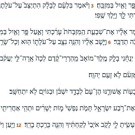
֥ר וָאַ֖יִל בַּמִּזְבֵּֽחַ׃
וַיֹּ֨אמֶר בִּלְעָ֜ם לְבָלָ֗ק הִתְיַצֵּב֮ עַל־עֹלָתֶךָ֒ 
3
י לָ֑ךְ וַיֵּ֖לֶךְ שֶֽׁפִי׃
ר אֵלָ֗יו אֶת־שִׁבְעַ֤ת הַֽמִּזְבְּחֹת֙ עָרַ֔כְתִּי וָאַ֛עַל פָּ֥ר וָאַ֖יִל בַּמִּזְב
ה תְדַבֵּֽר׃
וַיָּ֣שָׁב אֵלָ֔יו וְהִנֵּ֥ה נִצָּ֖ב עַל־עֹלָת֑וֹ ה֖וּא וְכָל־שָׂרֵ֥
6
ם יַנְחֵ֨נִי בָלָ֤ק מֶֽלֶךְ־מוֹאָב֙ מֵֽהַרְרֵי־קֶ֔דֶם לְכָה֙ אָֽרָה־לִּ֣י יַעֲקֹ֔ב 
זְעֹ֔ם לֹ֥א זָעַ֖ם יְהוָֽה׃
ע֖וֹת אֲשׁוּרֶ֑נּוּ הֶן־עָם֙ לְבָדָ֣ד יִשְׁכֹּ֔ן וּבַגּוֹיִ֖ם לֹ֥א יִתְחַשָּֽׁב׃
אֶת־רֹ֣בַע יִשְׂרָאֵ֑ל תָּמֹ֤ת נַפְשִׁי֙ מ֣וֹת יְשָׁרִ֔ים וּתְהִ֥י אַחֲרִיתִ֖י כּ
֖יתָ לִ֑י לָקֹ֤ב אֹיְבַי֙ לְקַחְתִּ֔יךָ וְהִנֵּ֖ה בֵּרַ֥כְתָּ בָרֵֽךְ׃
וַיַּ֖עַן 
12