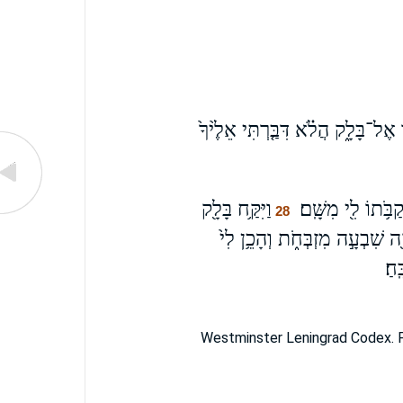
ר אֶל־בָּלָ֑ק הֲלֹ֗א דִּבַּ֤רְתִּי אֵלֶ֙יךָ֙
ֹ֥תוֹ לִ֖י מִשָּֽׁם׃
וַיִּקַּ֥ח בָּלָ֖ק
28
ה שִׁבְעָ֣ה מִזְבְּחֹ֑ת וְהָכֵ֥ן לִי֙
ֽחַ׃
Westminster Leningrad Codex. F