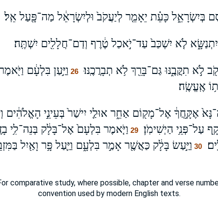
סֶם בְּיִשְׂרָאֵ֑ל כָּעֵ֗ת יֵאָמֵ֤ר לְיַעֲקֹב֙ וּלְיִשְׂרָאֵ֔ל מַה־פָּ֖עַל אֵֽל׃
ִתְנַשָּׂ֑א לֹ֤א יִשְׁכַּב֙ עַד־יֹ֣אכַל טֶ֔רֶף וְדַם־חֲלָלִ֖ים יִשְׁתֶּֽה׃
 לֹ֣א תִקֳּבֶ֑נּוּ גַּם־בָּרֵ֖ךְ לֹ֥א תְבָרֲכֶֽנּוּ׃
וַיַּ֣עַן בִּלְעָ֔ם וַיֹּ֖אמֶ
26
וֹ אֶֽעֱשֶֽׂה׃
ָּא֙ אֶקָּ֣חֲךָ֔ אֶל־מָק֖וֹם אַחֵ֑ר אוּלַ֤י יִישַׁר֙ בְּעֵינֵ֣י הָאֱלֹהִ֔ים וְקַבּ
ף עַל־פְּנֵ֥י הַיְשִׁימֹֽן׃
וַיֹּ֤אמֶר בִּלְעָם֙ אֶל־בָּלָ֔ק בְּנֵה־לִ֥י בָזֶ֖
29
ים׃
וַיַּ֣עַשׂ בָּלָ֔ק כַּאֲשֶׁ֖ר אָמַ֣ר בִּלְעָ֑ם וַיַּ֛עַל פָּ֥ר וָאַ֖יִל בַּמִּזְבֵּ
30
or comparative study, where possible, chapter and verse number
convention used by modern English texts.