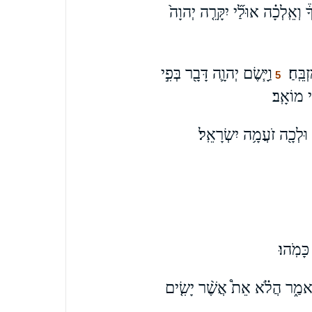
וְאֵֽלְכָ֗ה אוּלַ֞י יִקָּרֵ֤ה יְהוָה֙
ֵּֽחַ׃
וַיָּ֧שֶׂם יְהוָ֛ה דָּבָ֖ר בְּפִ֣י
5
י מוֹאָֽב׃
וּלְכָ֖ה זֹעֲמָ֥ה יִשְׂרָאֵֽל׃
ָמֹֽהוּ׃
וַיֹּאמַ֑ר הֲלֹ֗א אֵת֩ אֲשֶׁ֨ר יָשִׂ֤ים