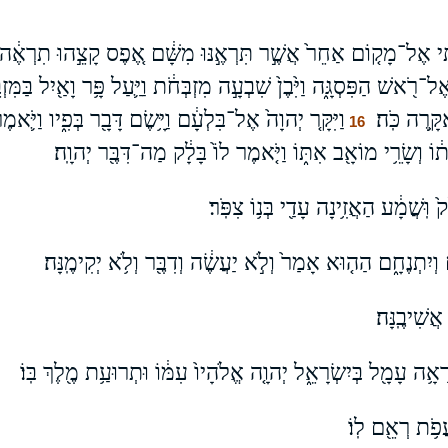
תִּ֜י אֶל־מָק֤וֹם אַחֵר֙ אֲשֶׁ֣ר תִּרְאֶ֣נּוּ מִשָּׁ֔ם אֶ֚פֶס קָצֵ֣הוּ תִרְאֶ֔ה ו
ל־רֹ֖אשׁ הַפִּסְגָּ֑ה וַיִּ֙בֶן֙ שִׁבְעָ֣ה מִזְבְּחֹ֔ת וַיַּ֛עַל פָּ֥ר וָאַ֖יִל בַּמִּזְבֵּ
ָּ֥רֶה כֹּֽה׃
וַיִּקָּ֤ר יְהוָה֙ אֶל־בִּלְעָ֔ם וַיָּ֥שֶׂם דָּבָ֖ר בְּפִ֑יו וַיֹּ֛א
16
ָת֔וֹ וְשָׂרֵ֥י מוֹאָ֖ב אִתּ֑וֹ וַיֹּ֤אמֶר לוֹ֙ בָּלָ֔ק מַה־דִּבֶּ֖ר יְהוָֽה׃
֙ וּֽשֲׁמָ֔ע הַאֲזִ֥ינָה עָדַ֖י בְּנ֥וֹ צִפֹּֽר׃
וְיִתְנֶחָ֑ם הַה֤וּא אָמַר֙ וְלֹ֣א יַעֲשֶׂ֔ה וְדִבֶּ֖ר וְלֹ֥א יְקִימֶֽנָּה׃
אֲשִׁיבֶֽנָּה׃
ָאָ֥ה עָמָ֖ל בְּיִשְׂרָאֵ֑ל יְהוָ֤ה אֱלֹהָיו֙ עִמּ֔וֹ וּתְרוּעַ֥ת מֶ֖לֶךְ בּֽוֹ׃
פֹ֥ת רְאֵ֖ם לֽוֹ׃