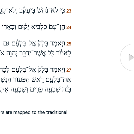
כִּ֤י לֹא־נַ֙חַשׁ֙ בְּיַעֲקֹ֔ב וְלֹא־קֶ֖
23
הֶן־עָם֙ כְּלָבִ֣יא יָק֔וּם וְכַאֲרִ֖י י
24
וַיֹּ֤אמֶר בָּלָק֙ אֶל־בִּלְעָ֔ם גַּם־קֹ֖ב
25
לֵאמֹ֔ר כֹּ֛ל אֲשֶׁר־יְדַבֵּ֥ר יְהוָ֖ה אֹת֥
וַיֹּ֤אמֶר בָּלָק֙ אֶל־בִּלְעָ֔ם לְכָה־נ
27
אֶת־בִּלְעָ֑ם רֹ֣אשׁ הַפְּע֔וֹר הַנִּשְׁקָ֖
בָּזֶ֔ה שִׁבְעָ֥ה פָרִ֖ים וְשִׁבְעָ֥ה אֵילִֽ
s are mapped to the traditional