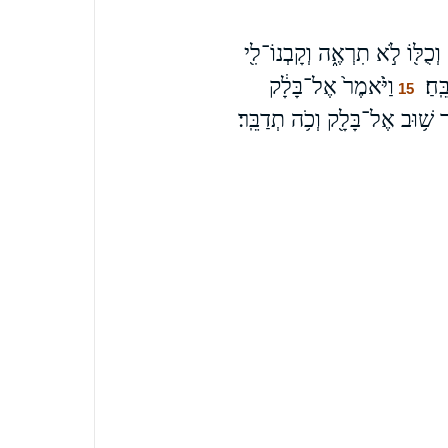
ְכֻלּ֖וֹ לֹ֣א תִרְאֶ֑ה וְקָבְנוֹ־לִ֖י
ֽחַ׃
וַיֹּ֙אמֶר֙ אֶל־בָּלָ֔ק
15
מֶר שׁ֥וּב אֶל־בָּלָ֖ק וְכֹ֥ה תְדַבֵּֽר׃