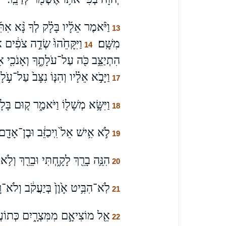
וַיֹּ֨אמֶר אֵלָ֜יו בָּלָ֗ק לְךָ נָּ֨א אִ
13
מִשָּֽׁם׃
וַיִּקָּחֵ֙הוּ֙ שְׂדֵ֣ה צֹפִ֔ים אֶ
14
הִתְיַצֵּ֥ב כֹּ֖ה עַל־עֹלָתֶ֑ךָ וְאָנֹכִ֖י אִק
וַיָּבֹ֣א אֵלָ֗יו וְהִנּ֤וֹ נִצָּב֙ עַל־עֹ֣ל
17
וַיִּשָּׂ֥א מְשָׁל֖וֹ וַיֹּאמַ֑ר ק֤וּם בָּלָק
18
לֹ֣א אִ֥ישׁ אֵל֙ וִֽיכַזֵּ֔ב וּבֶן־אָדָ֖ם 
19
הִנֵּ֥ה בָרֵ֖ךְ לָקָ֑חְתִּי וּבֵרֵ֖ךְ וְלֹ֥א 
20
לֹֽא־הִבִּ֥יט אָ֙וֶן֙ בְּיַעֲקֹ֔ב וְלֹא־ר
21
אֵ֖ל מוֹצִיאָ֣ם מִמִּצְרָ֑יִם כְּתוֹעֲ
22