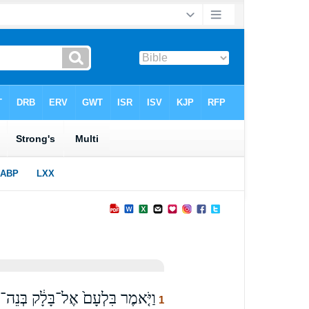
וַיֹּ֤אמֶר בִּלְעָם֙ אֶל־בָּלָ֔ק בְּנֵה־לִ
1