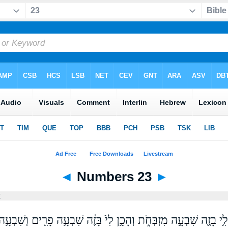
◄
Numbers 23
►
x
֥י בָזֶ֖ה שִׁבְעָ֣ה מִזְבְּחֹ֑ת וְהָכֵ֥ן לִי֙ בָּזֶ֔ה שִׁבְעָ֥ה פָרִ֖ים וְשִׁבְעָ֥ה