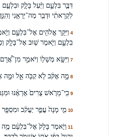
דִּבֶּ֣ר בִּלְעָ֑ם וַיַּ֨עַל בָּלָ֧ק וּבִלְעָ֛ם פָּ
לִקְרָאתִ֔י וּדְבַ֥ר מַה־יַּרְאֵ֖נִי וְהִגַּ֣דְתִּ
וַיִּקָּ֥ר אֱלֹהִ֖ים אֶל־בִּלְעָ֑ם וַיֹּ֣אמֶ
4
בִלְעָ֑ם וַיֹּ֛אמֶר שׁ֥וּב אֶל־בָּלָ֖ק וְכֹ֥
וַיִּשָּׂ֥א מְשָׁל֖וֹ וַיֹּאמַ֑ר מִן־אֲ֠רָ
7
מָ֣ה אֶקֹּ֔ב לֹ֥א קַבֹּ֖ה אֵ֑ל וּמָ֣ה אֶ
8
כִּֽי־מֵרֹ֤אשׁ צֻרִים֙ אֶרְאֶ֔נּוּ וּמִגְּבָ
9
מִ֤י מָנָה֙ עֲפַ֣ר יַעֲקֹ֔ב וּמִסְפָּ֖ר 
10
וַיֹּ֤אמֶר בָּלָק֙ אֶל־בִּלְעָ֔ם מֶ֥ה עָשִׂ
11
יְהוָה֙ בְּפִ֔י אֹת֥וֹ אֶשְׁמֹ֖ר לְדַבֵּֽר׃