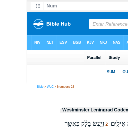
Bible
>
WLC
> Numbers 23
Westminster Leningrad Code
 אֵילִֽים׃
וַיַּ֣עַשׂ בָּלָ֔ק כַּאֲשֶׁ֖ר
2