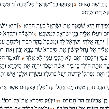
ַּחֲרֹ֥שֶׁת הַגּוֹיִֽם׃
וַיִּצְעֲק֥וּ בְנֵֽי־יִשְׂרָאֵ֖ל אֶל־יְהוָ֑ה כִּ֠י תְּשַׁ
3
עֶשְׂרִ֥ים שָׁנָֽה׃ס
לַפִּיד֑וֹת הִ֛יא שֹׁפְטָ֥ה אֶת־יִשְׂרָאֵ֖ל בָּעֵ֥ת הַהִֽיא׃
וְ֠הִיא יוֹשֶׁ
5
 וַיַּעֲל֥וּ אֵלֶ֛יהָ בְּנֵ֥י יִשְׂרָאֵ֖ל לַמִּשְׁפָּֽט׃
וַתִּשְׁלַ֗ח וַתִּקְרָא֙ ל
6
׀ יְהוָ֣ה אֱלֹהֵֽי־יִשְׂרָאֵ֗ל לֵ֤ךְ וּמָֽשַׁכְתָּ֙ בְּהַ֣ר תָּב֔וֹר וְלָקַחְתָּ֣ עִמ
י אֵלֶ֜יךָ אֶל־נַ֣חַל קִישׁ֗וֹן אֶת־סִֽיסְרָא֙ שַׂר־צְבָ֣א יָבִ֔ין וְאֶת־רִכְבּ֖וֹ
עִמִּ֖י וְהָלָ֑כְתִּי וְאִם־לֹ֥א תֵלְכִ֛י עִמִּ֖י לֹ֥א אֵלֵֽךְ׃
וַתֹּ֜אמֶר הָלֹ֧
9
שֶׁ֣ר אַתָּ֣ה הוֹלֵ֔ךְ כִּ֣י בְֽיַד־אִשָּׁ֔ה יִמְכֹּ֥ר יְהוָ֖ה אֶת־סִֽיסְרָ֑א וַתָּ
֤ן וְאֶת־נַפְתָּלִי֙ קֶ֔דְשָׁה וַיַּ֣עַל בְּרַגְלָ֔יו עֲשֶׂ֥רֶת אַלְפֵ֖י אִ֑ישׁ וַתַּ֥
בְּנֵ֥י חֹבָ֖ב חֹתֵ֣ן מֹשֶׁ֑ה וַיֵּ֣ט אָהֳל֔וֹ עַד־אֵל֥וֹן בַּצְעַנִּים אֲשֶׁ֥ר אֶת־
רָ֥ק בֶּן־אֲבִינֹ֖עַם הַר־תָּבֽוֹר׃ס
וַיַּזְעֵ֨ק סִֽיסְרָ֜א אֶת־כָּל־רִכְבּ֗וֹ 
13
ֶׁת הַגּוֹיִ֖ם אֶל־נַ֥חַל קִישֽׁוֹן׃
וַתֹּאמֶר֩ דְּבֹרָ֨ה אֶל־בָּרָ֜ק ק֗וּם