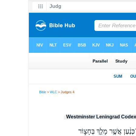
Bible
>
WLC
> Judges 4
Westminster Leningrad Code
ְ־כְּנַ֔עַן אֲשֶׁ֥ר מָלַ֖ךְ בְּחָצ֑וֹר