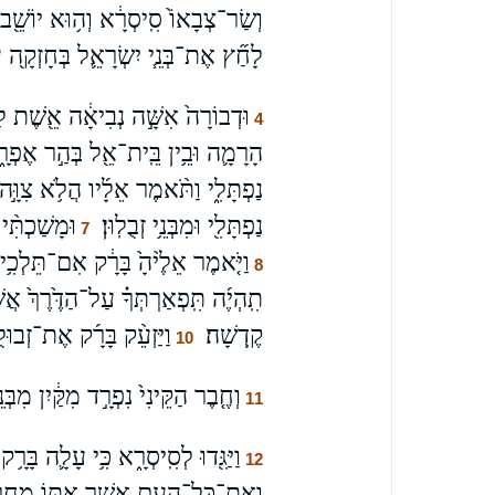
וְשַׂר־צְבָאוֹ֙ סִֽיסְרָ֔א וְה֥וּא יוֹשֵׁ֖ב ב
לָחַ֞ץ אֶת־בְּנֵ֧י יִשְׂרָאֵ֛ל בְּחָזְקָ֖ה 
וּדְבוֹרָה֙ אִשָּׁ֣ה נְבִיאָ֔ה אֵ֖שֶׁת 
4
הָרָמָ֛ה וּבֵ֥ין בֵּֽית־אֵ֖ל בְּהַ֣ר אֶפְרָ֑יִם
נַפְתָּלִ֑י וַתֹּ֨אמֶר אֵלָ֜יו הֲלֹ֥א צִוָּ֣ה
נַפְתָּלִ֖י וּמִבְּנֵ֥י זְבֻלֽוּן׃
וּמָשַׁכְתִּ֨
7
וַיֹּ֤אמֶר אֵלֶ֙יהָ֙ בָּרָ֔ק אִם־תֵּלְכִ֥י 
8
תִֽהְיֶ֜ה תִּֽפְאַרְתְּךָ֗ עַל־הַדֶּ֙רֶךְ֙ אֲ
קֶֽדְשָׁה׃
וַיַּזְעֵ֨ק בָּרָ֜ק אֶת־זְבוּלֻ
10
וְחֶ֤בֶר הַקֵּינִי֙ נִפְרָ֣ד מִקַּ֔יִן מִ
11
וַיַּגִּ֖דוּ לְסִֽיסְרָ֑א כִּ֥י עָלָ֛ה בָּ
12
וְאֶת־כָּל־הָעָ֖ם אֲשֶׁ֣ר אִתּ֑וֹ מֵחֲרֹ֥ש