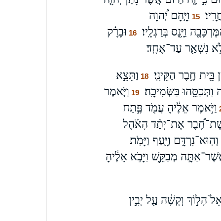
ָֽיו׃
וַיָּ֣הָם יְ֠הוָה
15
ָבָ֖ה וַיָּ֥נָס בְּרַגְלָֽיו׃
וּבָרָ֗ק
16
 לֹ֥א נִשְׁאַ֖ר עַד־אֶחָֽד׃
 בֵּ֖ית חֶ֥בֶר הַקֵּינִֽי׃
וַתֵּצֵ֣א
18
תְּכַסֵּ֖הוּ בַּשְּׂמִיכָֽה׃
וַיֹּ֧אמֶר
19
וַיֹּ֣אמֶר אֵלֶ֔יהָ עֲמֹ֖ד פֶּ֣תַח
ֵֽשֶׁת־חֶ֠בֶר אֶת־יְתַ֨ד הָאֹ֜הֶל
ֽוּא־נִרְדָּ֥ם וַיָּ֖עַף וַיָּמֹֽת׃
ֶׁר־אַתָּ֣ה מְבַקֵּ֑שׁ וַיָּבֹ֣א אֵלֶ֔יהָ
רָאֵל֙ הָל֣וֹךְ וְקָשָׁ֔ה עַ֖ל יָבִ֣ין