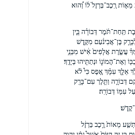
֨ע מֵא֤וֹת רֶֽכֶב־בַּרְזֶל֙ ל֔וֹ וְ֠הוּא
֨בֶת תַּֽחַת־תֹּ֜מֶר דְּבוֹרָ֗ה בֵּ֧ין
ְבָרָ֣ק בֶּן־אֲבִינֹ֔עַם מִקֶּ֖דֶשׁ
ְּךָ֗ עֲשֶׂ֤רֶת אֲלָפִים֙ אִ֔ישׁ מִבְּנֵ֥י
 וְאֶת־הֲמוֹנ֑וֹ וּנְתַתִּ֖יהוּ בְּיָדֶֽךָ׃
ךְ אֵלֵ֣ךְ עִמָּ֗ךְ אֶ֚פֶס כִּי֩ לֹ֨א
֧קָם דְּבוֹרָ֛ה וַתֵּ֥לֶך עִם־בָּרָ֖ק
עַל עִמּ֖וֹ דְּבוֹרָֽה׃
קֶֽדֶשׁ׃
תְּשַׁ֤ע מֵאוֹת֙ רֶ֣כֶב בַּרְזֶ֔ל
 כִּ֣י זֶ֤ה הַיּוֹם֙ אֲשֶׁר֩ נָתַ֨ן יְהוָ֤ה