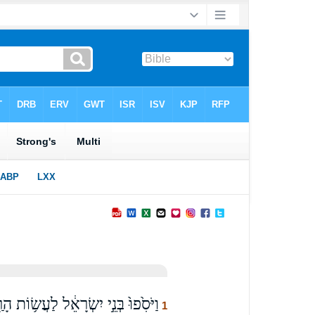
וַיֹּסִ֙פוּ֙ בְּנֵ֣י יִשְׂרָאֵ֔ל לַעֲשׂ֥וֹת ה
1