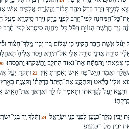
14
ָ֣א לְפָנֶ֑יךָ וַיֵּ֤רֶד בָּרָק֙ מֵהַ֣ר תָּב֔וֹר וַעֲשֶׂ֧רֶת אֲלָפִ֛ים אִ֖ישׁ אַחֲר
ל־הַֽמַּחֲנֶ֛ה לְפִי־חֶ֖רֶב לִפְנֵ֣י בָרָ֑ק וַיֵּ֧רֶד סִֽיסְרָ֛א מֵעַ֥ל הַמֶּרְכּ
חֲנֶ֔ה עַ֖ד חֲרֹ֣שֶׁת הַגּוֹיִ֑ם וַיִּפֹּ֞ל כָּל־מַחֲנֵ֤ה סִֽיסְרָא֙ לְפִי־חֶ֔רֶב
ָעֵ֔ל אֵ֖שֶּׁת חֶ֣בֶר הַקֵּינִ֑י כִּ֣י שָׁל֗וֹם בֵּ֚ין יָבִ֣ין מֶֽלֶךְ־חָצ֔וֹר וּבֵ֕ין
יו סוּרָ֧ה אֲדֹנִ֛י סוּרָ֥ה אֵלַ֖י אַל־תִּירָ֑א וַיָּ֤סַר אֵלֶ֙יהָ֙ הָאֹ֔הֱלָה וַ
י צָמֵ֑אתִי וַתִּפְתַּ֞ח אֶת־נֹ֧אוד הֶחָלָ֛ב וַתַּשְׁקֵ֖הוּ וַתְּכַסֵּֽהוּ׃
20
לֵ֗ךְ וְאָמַ֛ר הֲיֵֽשׁ־פֹּ֥ה אִ֖ישׁ וְאָמַ֥רְתְּ אָֽיִן׃
וַתִּקַּ֣ח יָעֵ֣ל א
21
וֹא אֵלָיו֙ בַּלָּ֔אט וַתִּתְקַ֤ע אֶת־הַיָּתֵד֙ בְּרַקָּת֔וֹ וַתִּצְנַ֖ח בָּאָ֑רֶץ וְה
וַתֵּצֵ֤א יָעֵל֙ לִקְרָאת֔וֹ וַתֹּ֣אמֶר ל֔וֹ לֵ֣ךְ וְאַרְאֶ֔ךָּ אֶת־הָאִ֖ישׁ אֲש
רַקָּתֽוֹ׃
יָבִ֣ין מֶֽלֶךְ־כְּנָ֑עַן לִפְנֵ֖י בְּנֵ֥י יִשְׂרָאֵֽל׃
וַתֵּ֜לֶךְ יַ֤ד בְּנֵֽי־יִשְׂ
24
ת יָבִ֥ין מֶֽלֶךְ־כְּנָֽעַן׃פ