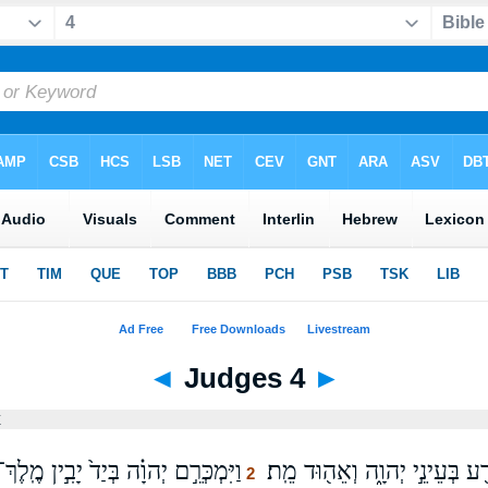
◄
Judges 4
►
x
ָרַ֖ע בְּעֵינֵ֣י יְהוָ֑ה וְאֵה֖וּד מֵֽת׃
וַיִּמְכְּרֵ֣ם יְהוָ֗ה בְּיַד֙ יָבִ֣ין מֶֽלֶך
2