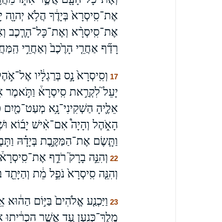
אֶת־סִֽיסְרָא֙ בְּיָדֶ֔ךָ הֲלֹ֥א יְהוָ֖ה יָצ
אֶת־סִֽיסְרָ֨א וְאֶת־כָּל־הָרֶ֧כֶב וְאֶת־כָּ
רָדַ֞ף אַחֲרֵ֤י הָרֶ֙כֶב֙ וְאַחֲרֵ֣י הַֽמַּ
וְסִֽיסְרָא֙ נָ֣ס בְּרַגְלָ֔יו אֶל־אֹ֣הֶל י
17
יָעֵל֮ לִקְרַ֣את סִֽיסְרָא֒ וַתֹּ֣אמֶר אֵלָ֗
אֵלֶ֛יהָ הַשְׁקִינִי־נָ֥א מְעַט־מַ֖יִם כִּ֣
הָאֹ֑הֶל וְהָיָה֩ אִם־אִ֨ישׁ יָב֜וֹא וּשְׁאֵ
וַתָּ֧שֶׂם אֶת־הַמַּקֶּ֣בֶת בְּיָדָ֗הּ וַתָּב֤
וְהִנֵּ֣ה בָרָק֮ רֹדֵ֣ף אֶת־סִֽיסְרָא֒ 
22
וְהִנֵּ֤ה סִֽיסְרָא֙ נֹפֵ֣ל מֵ֔ת וְהַיָּתֵ֖ד בְּ
וַיַּכְנַ֤ע אֱלֹהִים֙ בַּיּ֣וֹם הַה֔וּא אֵ֖ת 
23
מֶֽלֶךְ־כְּנָ֑עַן עַ֚ד אֲשֶׁ֣ר הִכְרִ֔יתוּ אֵ֖