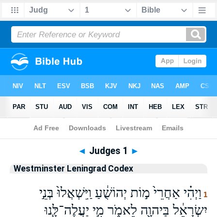
Bible
>
WLC
> Judges 1
◄
Judges 1
►
Westminster Leningrad Codex
וַיְהִ֗י אַחֲרֵי֙ מ֣וֹת יְהוֹשֻׁ֔עַ וַֽיִּשְׁאֲלוּ֙ בְּנֵ֣י
1
יִשְׂרָאֵ֔ל בַּיהוָ֖ה לֵאמֹ֑ר מִ֣י יַעֲלֶה־לָּ֧נוּ