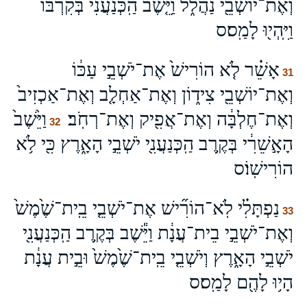
וְאֶת־יוֹשְׁבֵ֖י נַהֲלֹ֑ל וַיֵּ֤שֶׁב הַֽכְּנַעֲנִי֙ בְּקִרְבּ֔וֹ
וַיִּֽהְי֖וּ לָמַֽס׃ס
אָשֵׁ֗ר לֹ֤א הוֹרִישׁ֙ אֶת־יֹשְׁבֵ֣י עַכּ֔וֹ
31
וְאֶת־יוֹשְׁבֵ֖י צִיד֑וֹן וְאֶת־אַחְלָ֤ב וְאֶת־אַכְזִיב֙
וְאֶת־חֶלְבָּ֔ה וְאֶת־אֲפִ֖יק וְאֶת־רְחֹֽב׃
וַיֵּ֙שֶׁב֙
32
הָאָ֣שֵׁרִ֔י בְּקֶ֥רֶב הַֽכְּנַעֲנִ֖י יֹשְׁבֵ֣י הָאָ֑רֶץ כִּ֖י לֹ֥א
הוֹרִישֽׁוֹ׃ס
נַפְתָּלִ֗י לֹֽא־הוֹרִ֞ישׁ אֶת־יֹשְׁבֵ֤י בֵֽית־שֶׁ֙מֶשׁ֙
33
וְאֶת־יֹשְׁבֵ֣י בֵית־עֲנָ֔ת וַיֵּ֕שֶׁב בְּקֶ֥רֶב הַֽכְּנַעֲנִ֖י
יֹשְׁבֵ֣י הָאָ֑רֶץ וְיֹשְׁבֵ֤י בֵֽית־שֶׁ֙מֶשׁ֙ וּבֵ֣ית עֲנָ֔ת
הָי֥וּ לָהֶ֖ם לָמַֽס׃ס