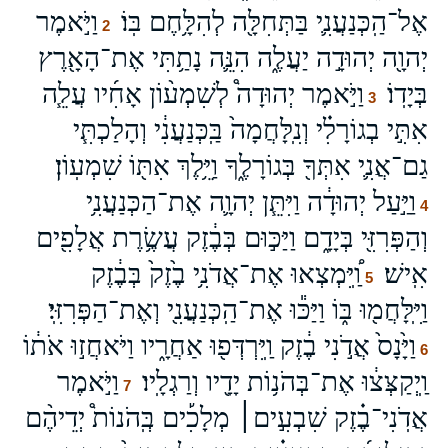
אֶל־הַֽכְּנַעֲנִ֛י בַּתְּחִלָּ֖ה לְהִלָּ֥חֶם בּֽוֹ׃
וַיֹּ֣אמֶר
2
יְהוָ֖ה יְהוּדָ֣ה יַעֲלֶ֑ה הִנֵּ֛ה נָתַ֥תִּי אֶת־הָאָ֖רֶץ
בְּיָדֽוֹ׃
וַיֹּ֣אמֶר יְהוּדָה֩ לְשִׁמְע֨וֹן אָחִ֜יו עֲלֵ֧ה
3
אִתִּ֣י בְגוֹרָלִ֗י וְנִֽלָּחֲמָה֙ בַּֽכְּנַעֲנִ֔י וְהָלַכְתִּ֧י
גַם־אֲנִ֛י אִתְּךָ֖ בְּגוֹרָלֶ֑ךָ וַיֵּ֥לֶךְ אִתּ֖וֹ שִׁמְעֽוֹן׃
וַיַּ֣עַל יְהוּדָ֔ה וַיִּתֵּ֧ן יְהוָ֛ה אֶת־הַכְּנַעֲנִ֥י
4
וְהַפְּרִזִּ֖י בְּיָדָ֑ם וַיַּכּ֣וּם בְּבֶ֔זֶק עֲשֶׂ֥רֶת אֲלָפִ֖ים
אִֽישׁ׃
וַֽ֠יִּמְצְאוּ אֶת־אֲדֹנִ֥י בֶ֙זֶק֙ בְּבֶ֔זֶק
5
וַיִּֽלָּחֲמ֖וּ בּ֑וֹ וַיַּכּ֕וּ אֶת־הַֽכְּנַעֲנִ֖י וְאֶת־הַפְּרִזִּֽי׃
וַיָּ֙נָס֙ אֲדֹ֣נִי בֶ֔זֶק וַֽיִּרְדְּפ֖וּ אַחֲרָ֑יו וַיֹּאחֲז֣וּ אֹת֔וֹ
6
וַֽיְקַצְּצ֔וּ אֶת־בְּהֹנ֥וֹת יָדָ֖יו וְרַגְלָֽיו׃
וַיֹּ֣אמֶר
7
אֲדֹֽנִי־בֶ֗זֶק שִׁבְעִ֣ים׀ מְלָכִ֡ים בְּֽהֹנוֹת֩ יְדֵיהֶ֨ם