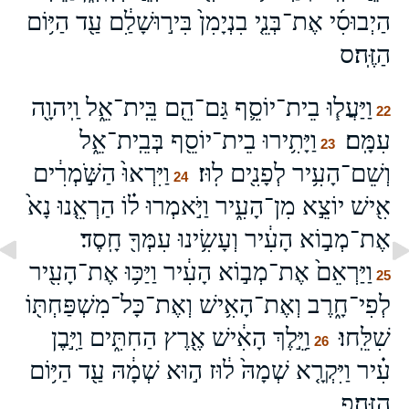
הַיְבוּסִ֜י אֶת־בְּנֵ֤י בִנְיָמִן֙ בִּיר֣וּשָׁלִַ֔ם עַ֖ד הַיּ֥וֹם
הַזֶּֽה׃ס
וַיַּעֲל֧וּ בֵית־יוֹסֵ֛ף גַּם־הֵ֖ם בֵּֽית־אֵ֑ל וַֽיהוָ֖ה
22
עִמָּֽם׃
וַיָּתִ֥ירוּ בֵית־יוֹסֵ֖ף בְּבֵֽית־אֵ֑ל
23
וְשֵׁם־הָעִ֥יר לְפָנִ֖ים לֽוּז׃
וַיִּרְאוּ֙ הַשֹּׁ֣מְרִ֔ים
24
אִ֖ישׁ יוֹצֵ֣א מִן־הָעִ֑יר וַיֹּ֣אמְרוּ ל֗וֹ הַרְאֵ֤נוּ נָא֙
אֶת־מְב֣וֹא הָעִ֔יר וְעָשִׂ֥ינוּ עִמְּךָ֖ חָֽסֶד׃
וַיַּרְאֵם֙ אֶת־מְב֣וֹא הָעִ֔יר וַיַּכּ֥וּ אֶת־הָעִ֖יר
25
לְפִי־חָ֑רֶב וְאֶת־הָאִ֥ישׁ וְאֶת־כָּל־מִשְׁפַּחְתּ֖וֹ
שִׁלֵּֽחוּ׃
וַיֵּ֣לֶךְ הָאִ֔ישׁ אֶ֖רֶץ הַחִתִּ֑ים וַיִּ֣בֶן
26
עִ֗יר וַיִּקְרָ֤א שְׁמָהּ֙ ל֔וּז ה֣וּא שְׁמָ֔הּ עַ֖ד הַיּ֥וֹם
הַזֶּֽה׃פ