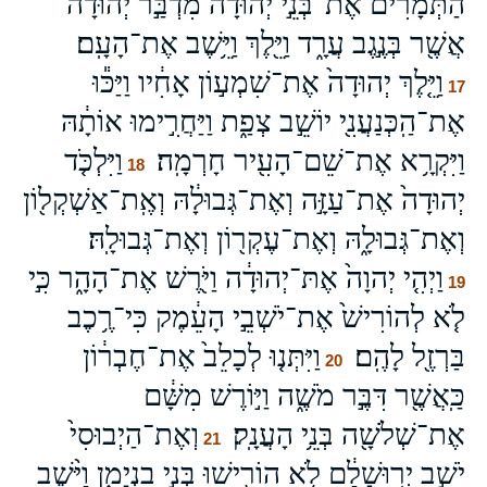
הַתְּמָרִים֙ אֶת־בְּנֵ֣י יְהוּדָ֔ה מִדְבַּ֣ר יְהוּדָ֔ה
אֲשֶׁ֖ר בְּנֶ֣גֶב עֲרָ֑ד וַיֵּ֖לֶךְ וַיֵּ֥שֶׁב אֶת־הָעָֽם׃
וַיֵּ֤לֶךְ יְהוּדָה֙ אֶת־שִׁמְע֣וֹן אָחִ֔יו וַיַּכּ֕וּ
17
אֶת־הַֽכְּנַעֲנִ֖י יוֹשֵׁ֣ב צְפַ֑ת וַיַּחֲרִ֣ימוּ אוֹתָ֔הּ
וַיִּקְרָ֥א אֶת־שֵׁם־הָעִ֖יר חָרְמָֽה׃
וַיִּלְכֹּ֤ד
18
יְהוּדָה֙ אֶת־עַזָּ֣ה וְאֶת־גְּבוּלָ֔הּ וְאֶֽת־אַשְׁקְל֖וֹן
וְאֶת־גְּבוּלָ֑הּ וְאֶת־עֶקְר֖וֹן וְאֶת־גְּבוּלָֽהּ׃
וַיְהִ֤י יְהוָה֙ אֶתּ־יְהוּדָ֔ה וַיֹּ֖רֶשׁ אֶת־הָהָ֑ר כִּ֣י
19
לֹ֤א לְהוֹרִישׁ֙ אֶת־יֹשְׁבֵ֣י הָעֵ֔מֶק כִּי־רֶ֥כֶב
בַּרְזֶ֖ל לָהֶֽם׃
וַיִּתְּנ֤וּ לְכָלֵב֙ אֶת־חֶבְר֔וֹן
20
כַּֽאֲשֶׁ֖ר דִּבֶּ֣ר מֹשֶׁ֑ה וַיּ֣וֹרֶשׁ מִשָּׁ֔ם
אֶת־שְׁלֹשָׁ֖ה בְּנֵ֥י הָעֲנָֽק׃
וְאֶת־הַיְבוּסִי֙
21
יֹשֵׁ֣ב יְרֽוּשָׁלִַ֔ם לֹ֥א הוֹרִ֖ישׁוּ בְּנֵ֣י בִנְיָמִ֑ן וַיֵּ֨שֶׁב