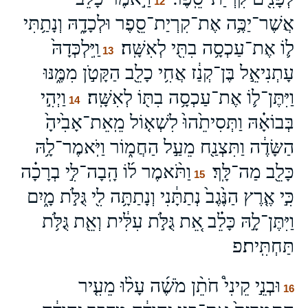
12
אֲשֶׁר־יַכֶּ֥ה אֶת־קִרְיַת־סֵ֖פֶר וּלְכָדָ֑הּ וְנָתַ֥תִּי
ל֛וֹ אֶת־עַכְסָ֥ה בִתִּ֖י לְאִשָּֽׁה׃
וַֽיִּלְכְּדָהּ֙
13
עָתְנִיאֵ֣ל בֶּן־קְנַ֔ז אֲחִ֥י כָלֵ֖ב הַקָּטֹ֣ן מִמֶּ֑נּוּ
וַיִּתֶּן־ל֛וֹ אֶת־עַכְסָ֥ה בִתּ֖וֹ לְאִשָּֽׁה׃
וַיְהִ֣י
14
בְּבוֹאָ֗הּ וַתְּסִיתֵ֙הוּ֙ לִשְׁא֤וֹל מֵֽאֵת־אָבִ֙יהָ֙
הַשָּׂדֶ֔ה וַתִּצְנַ֖ח מֵעַ֣ל הַחֲמ֑וֹר וַיֹּֽאמֶר־לָ֥הּ
כָּלֵ֖ב מַה־לָּֽךְ׃
וַתֹּ֨אמֶר ל֜וֹ הָֽבָה־לִּ֣י בְרָכָ֗ה
15
כִּ֣י אֶ֤רֶץ הַנֶּ֙גֶב֙ נְתַתָּ֔נִי וְנָתַתָּ֥ה לִ֖י גֻּלֹּ֣ת מָ֑יִם
וַיִּתֶּן־לָ֣הּ כָּלֵ֗ב אֵ֚ת גֻּלֹּ֣ת עִלִּ֔ית וְאֵ֖ת גֻּלֹּ֥ת
תַּחְתִּֽית׃פ
וּבְנֵ֣י קֵינִי֩ חֹתֵ֨ן מֹשֶׁ֜ה עָל֨וּ מֵעִ֤יר
16