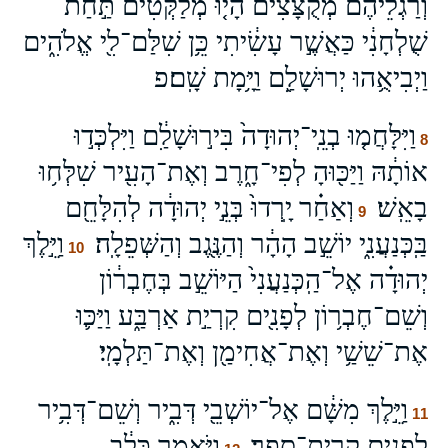
וְרַגְלֵיהֶ֜ם מְקֻצָּצִ֗ים הָי֤וּ מְלַקְּטִים֙ תַּ֣חַת
שֻׁלְחָנִ֔י כַּאֲשֶׁ֣ר עָשִׂ֔יתִי כֵּ֥ן שִׁלַּם־לִ֖י אֱלֹהִ֑ים
וַיְבִיאֻ֥הוּ יְרוּשָׁלִַ֖ם וַיָּ֥מָת שָֽׁם׃פ
וַיִּלָּחֲמ֤וּ בְנֵֽי־יְהוּדָה֙ בִּיר֣וּשָׁלִַ֔ם וַיִּלְכְּד֣וּ
8
אוֹתָ֔הּ וַיַּכּ֖וּהָ לְפִי־חָ֑רֶב וְאֶת־הָעִ֖יר שִׁלְּח֥וּ
בָאֵֽשׁ׃
וְאַחַ֗ר יָֽרְדוּ֙ בְּנֵ֣י יְהוּדָ֔ה לְהִלָּחֵ֖ם
9
בַּֽכְּנַעֲנִ֑י יוֹשֵׁ֣ב הָהָ֔ר וְהַנֶּ֖גֶב וְהַשְּׁפֵלָֽה׃
וַיֵּ֣לֶךְ
10
יְהוּדָ֗ה אֶל־הַֽכְּנַעֲנִי֙ הַיּוֹשֵׁ֣ב בְּחֶבְר֔וֹן
וְשֵׁם־חֶבְר֥וֹן לְפָנִ֖ים קִרְיַ֣ת אַרְבַּ֑ע וַיַּכּ֛וּ
אֶת־שֵׁשַׁ֥י וְאֶת־אֲחִימַ֖ן וְאֶת־תַּלְמָֽי׃
וַיֵּ֣לֶךְ מִשָּׁ֔ם אֶל־יוֹשְׁבֵ֖י דְּבִ֑יר וְשֵׁם־דְּבִ֥יר
11
לְפָנִ֖ים קִרְיַת־סֵֽפֶר׃
וַיֹּ֣אמֶר כָּלֵ֔ב