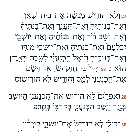
וְלֹא־הוֹרִ֣ישׁ מְנַשֶּׁ֗ה אֶת־בֵּית־שְׁאָ֣ן
27
וְאֶת־בְּנוֹתֶיהָ֮ וְאֶת־תַּעְנַ֣ךְ וְאֶת־בְּנֹתֶיהָ֒
וְאֶת־יֹשֵׁב ד֜וֹר וְאֶת־בְּנוֹתֶ֗יהָ וְאֶת־יוֹשְׁבֵ֤י
יִבְלְעָם֙ וְאֶת־בְּנֹתֶ֔יהָ וְאֶת־יוֹשְׁבֵ֥י מְגִדּ֖וֹ
וְאֶת־בְּנוֹתֶ֑יהָ וַיּ֙וֹאֶל֙ הַֽכְּנַעֲנִ֔י לָשֶׁ֖בֶת בָּאָ֥רֶץ
הַזֹּֽאת׃
וַֽיְהִי֙ כִּֽי־חָזַ֣ק יִשְׂרָאֵ֔ל וַיָּ֥שֶׂם
28
אֶת־הַֽכְּנַעֲנִ֖י לָמַ֑ס וְהוֹרֵ֖ישׁ לֹ֥א הוֹרִישֽׁוֹ׃ס
וְאֶפְרַ֙יִם֙ לֹ֣א הוֹרִ֔ישׁ אֶת־הַֽכְּנַעֲנִ֖י הַיּוֹשֵׁ֣ב
29
בְּגָ֑זֶר וַיֵּ֧שֶׁב הַֽכְּנַעֲנִ֛י בְּקִרְבּ֖וֹ בְּגָֽזֶר׃פ
זְבוּלֻ֗ן לֹ֤א הוֹרִישׁ֙ אֶת־יוֹשְׁבֵ֣י קִטְר֔וֹן
30