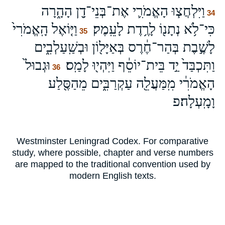
וַיִּלְחֲצ֧וּ הָאֱמֹרִ֛י אֶת־בְּנֵי־דָ֖ן הָהָ֑רָה
34
כִּי־לֹ֥א נְתָנ֖וֹ לָרֶ֥דֶת לָעֵֽמֶק׃
וַיּ֤וֹאֶל הָֽאֱמֹרִי֙
35
לָשֶׁ֣בֶת בְּהַר־חֶ֔רֶס בְּאַיָּל֖וֹן וּבְשַֽׁעַלְבִ֑ים
וַתִּכְבַּד֙ יַ֣ד בֵּית־יוֹסֵ֔ף וַיִּהְי֖וּ לָמַֽס׃
וּגְבוּל֙
36
הָאֱמֹרִ֔י מִֽמַּעֲלֵ֖ה עַקְרַבִּ֑ים מֵהַסֶּ֖לַע
וָמָֽעְלָה׃פ
Westminster Leningrad Codex. For comparative
study, where possible, chapter and verse numbers
are mapped to the traditional convention used by
modern English texts.