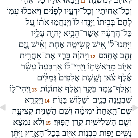
11
וְכָל־אַחְיֹתָיו וְכָל־יֹדְעָ֣יו לְפָנִ֗ים וַיֹּאכְל֨וּ עִמּ֣וֹ
לֶחֶם֮ בְּבֵיתוֹ֒ וַיָּנֻ֤דוּ לוֹ֙ וַיְנַחֲמ֣וּ אֹת֔וֹ עַ֚ל
כָּל־הָ֣רָעָ֔ה אֲשֶׁר־הֵבִ֥יא יְהוָ֖ה עָלָ֑יו
וַיִּתְּנוּ־ל֗וֹ אִ֚ישׁ קְשִׂיטָ֣ה אֶחָ֔ת וְאִ֕ישׁ נֶ֥זֶם
זָהָ֖ב אֶחָֽד׃ס
וַֽיהוָ֗ה בֵּרַ֛ךְ אֶת־אַחֲרִ֥ית
12
אִיּ֖וֹב מֵרֵאשִׁת֑וֹ וַֽיְהִי־ל֡וֹ אַרְבָּעָה֩ עָשָׂ֨ר
אֶ֜לֶף צֹ֗אן וְשֵׁ֤שֶׁת אֲלָפִים֙ גְּמַלִּ֔ים
וְאֶֽלֶף־צֶ֥מֶד בָּקָ֖ר וְאֶ֥לֶף אֲתוֹנֽוֹת׃
וַֽיְהִי־ל֛וֹ
13
שִׁבְעָ֥נָה בָנִ֖ים וְשָׁל֥וֹשׁ בָּנֽוֹת׃
וַיִּקְרָ֤א
14
שֵׁם־הָֽאַחַת֙ יְמִימָ֔ה וְשֵׁ֥ם הַשֵּׁנִ֖ית קְצִיעָ֑ה
וְשֵׁ֥ם הַשְּׁלִישִׁ֖ית קֶ֥רֶן הַפּֽוּךְ׃
וְלֹ֨א נִמְצָ֜א
15
נָשִׁ֥ים יָפ֛וֹת כִּבְנ֥וֹת אִיּ֖וֹב בְּכָל־הָאָ֑רֶץ וַיִּתֵּ֨ן