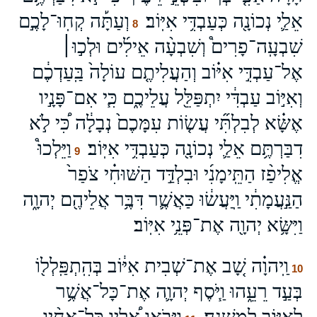
אֵלַ֛י נְכוֹנָ֖ה כְּעַבְדִּ֥י אִיּֽוֹב׃
וְעַתָּ֡ה קְחֽוּ־לָכֶ֣ם
8
שִׁבְעָֽה־פָרִים֩ וְשִׁבְעָ֨ה אֵילִ֜ים וּלְכ֣וּ׀
אֶל־עַבְדִּ֣י אִיּ֗וֹב וְהַעֲלִיתֶ֤ם עוֹלָה֙ בַּֽעַדְכֶ֔ם
וְאִיּ֣וֹב עַבְדִּ֔י יִתְפַּלֵּ֖ל עֲלֵיכֶ֑ם כִּ֧י אִם־פָּנָ֣יו
אֶשָּׂ֗א לְבִלְתִּ֞י עֲשׂ֤וֹת עִמָּכֶם֙ נְבָלָ֔ה כִּ֠י לֹ֣א
דִבַּרְתֶּ֥ם אֵלַ֛י נְכוֹנָ֖ה כְּעַבְדִּ֥י אִיּֽוֹב׃
וַיֵּלְכוּ֩
9
אֱלִיפַ֨ז הַתֵּֽימָנִ֜י וּבִלְדַּ֣ד הַשּׁוּחִ֗י צֹפַר֙
הַנַּ֣עֲמָתִ֔י וַֽיַּעֲשׂ֔וּ כַּאֲשֶׁ֛ר דִּבֶּ֥ר אֲלֵיהֶ֖ם יְהוָ֑ה
וַיִּשָּׂ֥א יְהוָ֖ה אֶת־פְּנֵ֥י אִיּֽוֹב׃
וַֽיהוָ֗ה שָׁ֚ב אֶת־שְׁבִית אִיּ֔וֹב בְּהִֽתְפַּֽלְל֖וֹ
10
בְּעַ֣ד רֵעֵ֑הוּ וַ֧יֹּסֶף יְהוָ֛ה אֶת־כָּל־אֲשֶׁ֥ר
לְאִיּ֖וֹב לְמִשְׁנֶֽה׃
וַיָּבֹ֣אוּ אֵ֠לָיו כָּל־אֶחָ֨יו