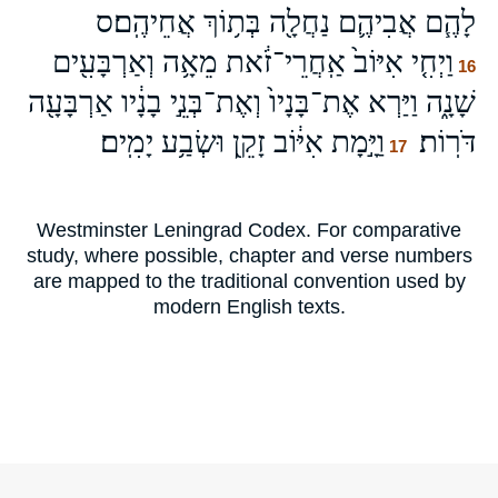
לָהֶ֧ם אֲבִיהֶ֛ם נַחֲלָ֖ה בְּת֥וֹךְ אֲחֵיהֶֽם׃ס
וַיְחִ֤י אִיּוֹב֙ אַֽחֲרֵי־זֹ֔את מֵאָ֥ה וְאַרְבָּעִ֖ים
16
שָׁנָ֑ה וַיַּרְא אֶת־בָּנָיו֙ וְאֶת־בְּנֵ֣י בָנָ֔יו אַרְבָּעָ֖ה
דֹּרֽוֹת׃
וַיָּ֣מָת אִיּ֔וֹב זָקֵ֖ן וּשְׂבַ֥ע יָמִֽים׃
17
Westminster Leningrad Codex. For comparative
study, where possible, chapter and verse numbers
are mapped to the traditional convention used by
modern English texts.