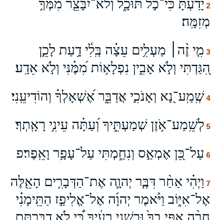
יָדַעְתָּ כִּי־כֹ֣ל תּוּכָ֑ל וְלֹא־יִבָּצֵ֖ר מִמְּךָ֣
2
מְזִמָּֽה׃
מִ֤י זֶ֨ה׀ מַעְלִ֥ים עֵצָ֗ה בְּֽלִ֫י דָ֥עַת לָכֵ֣ן
3
הִ֭גַּדְתִּי וְלֹ֣א אָבִ֑ין נִפְלָא֥וֹת מִ֝מֶּ֗נִּי וְלֹ֣א אֵדָֽע׃
שְֽׁמַֽע־נָ֭א וְאָנֹכִ֣י אֲדַבֵּ֑ר אֶ֝שְׁאָלְךָ֗ וְהוֹדִיעֵֽנִי׃
4
לְשֵֽׁמַע־אֹ֥זֶן שְׁמַעְתִּ֑יךָ וְ֝עַתָּ֗ה עֵינִ֥י רָאָֽתְךָ׃
5
עַל־כֵּ֭ן אֶמְאַ֣ס וְנִחַ֑מְתִּי עַל־עָפָ֥ר וָאֵֽפֶר׃פ
6
וַיְהִ֗י אַחַ֨ר דִּבֶּ֧ר יְהוָ֛ה אֶת־הַדְּבָרִ֥ים הָאֵ֖לֶּה
7
אֶל־אִיּ֑וֹב וַיֹּ֨אמֶר יְהוָ֜ה אֶל־אֱלִיפַ֣ז הַתֵּֽימָנִ֗י
חָרָ֨ה אַפִּ֤י בְךָ֙ וּבִשְׁנֵ֣י רֵעֶ֔יךָ כִּ֠י לֹ֣א דִבַּרְתֶּ֥ם