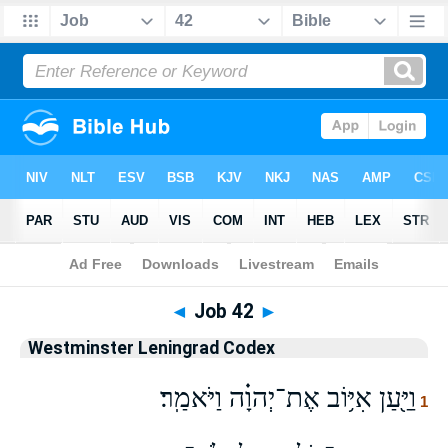
Bible
>
WLC
> Job 42
◄
Job 42
►
Westminster Leningrad Codex
וַיַּ֖עַן אִיּ֥וֹב אֶת־יְהוָ֗ה וַיֹּאמַֽר׃
1