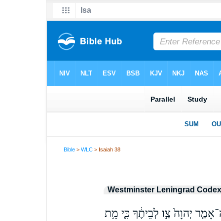
Bible
>
WLC
> Isaiah 38
Westminster Leningrad Code
ֽה־אָמַ֤ר יְהוָה֙ צַ֣ו לְבֵיתֶ֔ךָ כִּ֛י מֵ֥ת