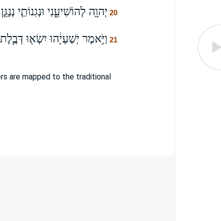
יְהוָ֖ה לְהוֹשִׁיעֵ֑נִי וּנְגִנוֹתַ֧י נְנַגֵּ
20
וַיֹּ֣אמֶר יְשַׁעְיָ֔הוּ יִשְׂא֖וּ דְּבֶ֣לֶת
21
s are mapped to the traditional