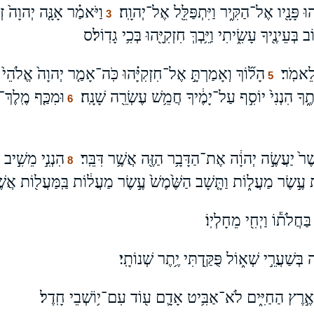
ָּ֛הוּ פָּנָ֖יו אֶל־הַקִּ֑יר וַיִּתְפַּלֵּ֖ל אֶל־יְהוָֽה׃
וַיֹּאמַ֗ר אָנָּ֤ה יְהוָה֙ 
3
בְּעֵינֶ֖יךָ עָשִׂ֑יתִי וַיֵּ֥בְךְּ חִזְקִיָּ֖הוּ בְּכִ֥י גָדֽוֹל׃ס
לֵאמֹֽר׃
הָל֞וֹךְ וְאָמַרְתָּ֣ אֶל־חִזְקִיָּ֗הוּ כֹּֽה־אָמַ֤ר יְהוָה֙ אֱלֹהֵי֙ דּ
5
ָ הִנְנִי֙ יוֹסִ֣ף עַל־יָמֶ֔יךָ חֲמֵ֥שׁ עֶשְׂרֵ֖ה שָׁנָֽה׃
וּמִכַּ֤ף מֶֽלֶךְ־
6
ר֙ יַעֲשֶׂ֣ה יְהוָ֔ה אֶת־הַדָּבָ֥ר הַזֶּ֖ה אֲשֶׁ֥ר דִּבֵּֽר׃
הִנְנִ֣י מֵשִׁ֣יב
8
 עֶ֣שֶׂר מַעֲל֑וֹת וַתָּ֤שָׁב הַשֶּׁ֙מֶשׁ֙ עֶ֣שֶׂר מַעֲל֔וֹת בַּֽמַּעֲל֖וֹת אֲשׁ
ַחֲלֹת֕וֹ וַיְחִ֖י מֵחָלְיֽוֹ׃
 בְּשַׁעֲרֵ֣י שְׁא֑וֹל פֻּקַּ֖דְתִּי יֶ֥תֶר שְׁנוֹתָֽי׃
ְּאֶ֣רֶץ הַחַיִּ֑ים לֹא־אַבִּ֥יט אָדָ֛ם ע֖וֹד עִם־י֥וֹשְׁבֵי חָֽדֶל׃