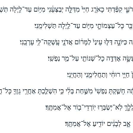
 רֹעִ֑י קִפַּ֨דְתִּי כָאֹרֵ֤ג חַיַּי֙ מִדַּלָּ֣ה יְבַצְּעֵ֔נִי מִיּ֥וֹם עַד־לַ֖יְלָה תַּשְׁל
ְשַׁבֵּ֖ר כָּל־עַצְמוֹתָ֑י מִיּ֥וֹם עַד־לַ֖יְלָה תַּשְׁלִימֵֽנִי׃
כַּיּוֹנָ֑ה דַּלּ֤וּ עֵינַי֙ לַמָּר֔וֹם אֲדֹנָ֖י עָֽשְׁקָה־לִּ֥י עָרְבֵֽנִי׃
שָׂ֑ה אֶדַּדֶּ֥ה כָל־שְׁנוֹתַ֖י עַל־מַ֥ר נַפְשִֽׁי׃
חַיֵּ֣י רוּחִ֔י וְתַחֲלִימֵ֖נִי וְהַחֲיֵֽנִי׃
 חָשַׁ֤קְתָּ נַפְשִׁי֙ מִשַּׁ֣חַת בְּלִ֔י כִּ֥י הִשְׁלַ֛כְתָּ אַחֲרֵ֥י גֵוְךָ֖ כָּל־חֲ
ְלֶ֑ךָּ לֹֽא־יְשַׂבְּר֥וּ יֽוֹרְדֵי־ב֖וֹר אֶל־אֲמִתֶּֽךָ׃
ֹם אָ֣ב לְבָנִ֔ים יוֹדִ֖יעַ אֶל־אֲמִתֶּֽךָ׃