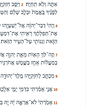
אַתָּ֖ה וְלֹ֥א תִֽחְיֶֽה׃
וַיַּסֵּ֧ב חִזְקִי
2
לְפָנֶ֗יךָ בֶּֽאֱמֶת֙ וּבְלֵ֣ב שָׁלֵ֔ם וְהַטּ֥וֹב 
וַֽיְהִי֙ דְּבַר־יְהוָ֔ה אֶֽל־יְשַׁעְיָ֖הוּ 
4
אֶת־תְּפִלָּתֶ֔ךָ רָאִ֖יתִי אֶת־דִּמְעָתֶ֑ך
הַזֹּ֑את וְגַנּוֹתִ֖י עַל־הָעִ֥יר הַזֹּֽאת׃
וְזֶה־לְּךָ֥ הָא֖וֹת מֵאֵ֣ת יְהוָ֑ה אֲשֶׁ
7
בְמַעֲל֨וֹת אָחָ֥ז בַּשֶּׁ֛מֶשׁ אֲחֹרַנִּ֖ית
מִכְתָּ֖ב לְחִזְקִיָּ֣הוּ מֶֽלֶךְ־יְהוּדָ֑ה בּ
9
אֲנִ֣י אָמַ֗רְתִּי בִּדְמִ֥י יָמַ֛י אֵלֵ֖כָה
10
אָמַ֙רְתִּי֙ לֹא־אֶרְאֶ֣ה יָ֔הּ יָ֖הּ ב
11