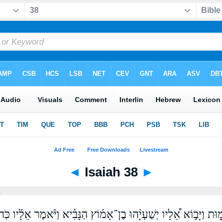
◄
Isaiah 38
►
x
֑וּת וַיָּב֣וֹא אֵ֠לָיו יְשַׁעְיָ֨הוּ בֶן־אָמ֜וֹץ הַנָּבִ֗יא וַיֹּ֨אמֶר אֵלָ֜יו כֹּ