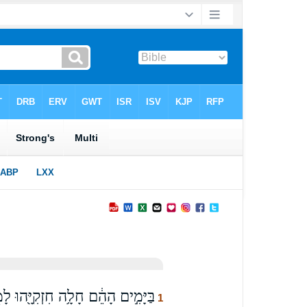
בַּיָּמִ֣ים הָהֵ֔ם חָלָ֥ה חִזְקִיָּ֖הוּ לָמ
1