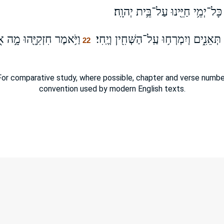
֛ן כָּל־יְמֵ֥י חַיֵּ֖ינוּ עַל־בֵּ֥ית יְהוָֽה׃
 תְּאֵנִ֑ים וְיִמְרְח֥וּ עַֽל־הַשְּׁחִ֖ין וְיֶֽחִי׃
וַיֹּ֥אמֶר חִזְקִיָּ֖הוּ מָ֣ה 
22
or comparative study, where possible, chapter and verse number
convention used by modern English texts.