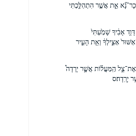
זְכָר־נָ֞א אֵ֣ת אֲשֶׁ֧ר הִתְהַלַּ֣כְתִּי
ָוִ֣ד אָבִ֔יךָ שָׁמַ֙עְתִּי֙
אַשּׁוּר֙ אַצִּ֣ילְךָ֔ וְאֵ֖ת הָעִ֣יר
 אֶת־צֵ֣ל הַֽמַּעֲל֡וֹת אֲשֶׁ֣ר יָרְדָה֩
ֶ֥ר יָרָֽדָה׃ס