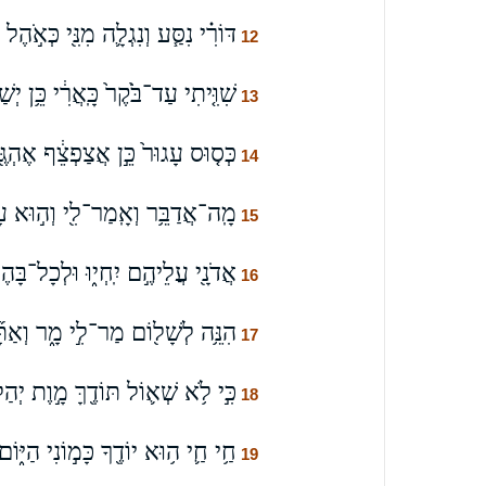
דּוֹרִ֗י נִסַּ֧ע וְנִגְלָ֛ה מִנִּ֖י כְּאֹ֣הֶל
12
שִׁוִּ֤יתִי עַד־בֹּ֙קֶר֙ כָּֽאֲרִ֔י כֵּ֥ן י
13
כְּס֤וּס עָגוּר֙ כֵּ֣ן אֲצַפְצֵ֔ף אֶהְגֶּ֖ה 
14
מָֽה־אֲדַבֵּ֥ר וְאָֽמַר־לִ֖י וְה֣וּא עָ
15
אֲדֹנָ֖י עֲלֵיהֶ֣ם יִֽחְי֑וּ וּלְכָל־בָּהֶן֙ 
16
הִנֵּ֥ה לְשָׁל֖וֹם מַר־לִ֣י מָ֑ר וְאַתָּ֞ה
17
כִּ֣י לֹ֥א שְׁא֛וֹל תּוֹדֶ֖ךָּ מָ֣וֶת יְהַל
18
חַ֥י חַ֛י ה֥וּא יוֹדֶ֖ךָ כָּמ֣וֹנִי הַיּ֑ו
19