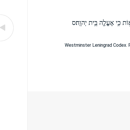
א֑וֹת כִּ֥י אֶעֱלֶ֖ה בֵּ֥ית יְהוָֽה׃ס
Westminster Leningrad Codex. F