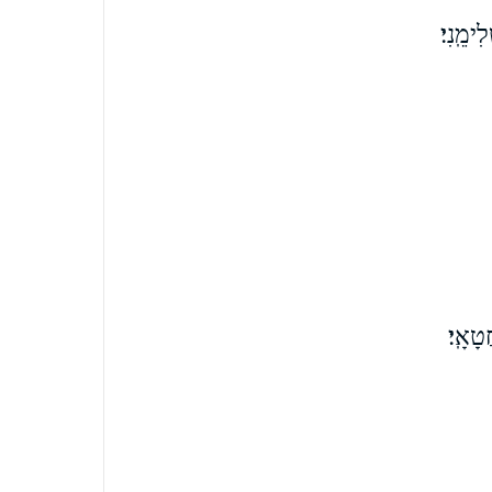
ִימֵֽנִי׃
טָאָֽי׃