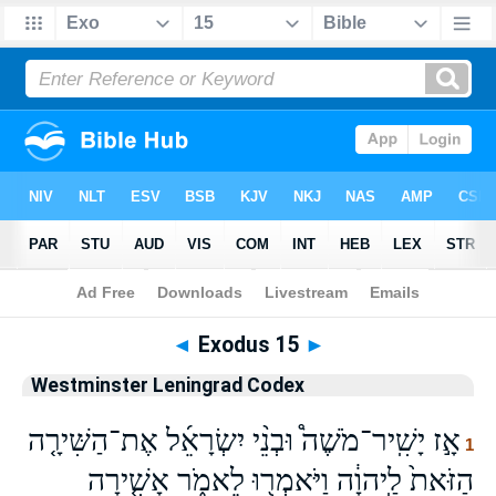
Bible
>
WLC
> Exodus 15
◄
Exodus 15
►
Westminster Leningrad Codex
אָ֣ז יָשִֽׁיר־מֹשֶׁה֩ וּבְנֵ֨י יִשְׂרָאֵ֜ל אֶת־הַשִּׁירָ֤ה
1
הַזֹּאת֙ לַֽיהוָ֔ה וַיֹּאמְר֖וּ לֵאמֹ֑ר אָשִׁ֤ירָה