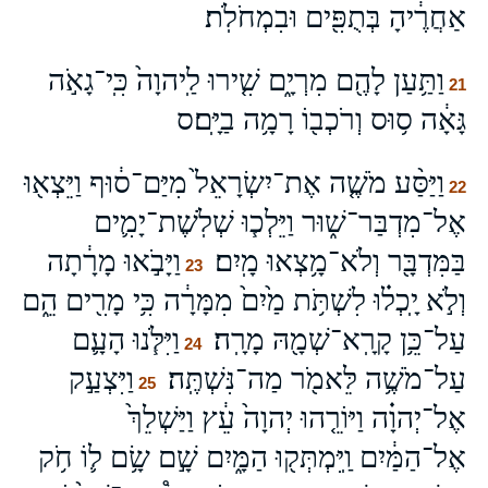
אַחֲרֶ֔יהָ בְּתֻפִּ֖ים וּבִמְחֹלֹֽת׃
וַתַּ֥עַן לָהֶ֖ם מִרְיָ֑ם שִׁ֤ירוּ לַֽיהוָה֙ כִּֽי־גָאֹ֣ה
21
גָּאָ֔ה ס֥וּס וְרֹכְב֖וֹ רָמָ֥ה בַיָּֽם׃ס
וַיַּסַּ֨ע מֹשֶׁ֤ה אֶת־יִשְׂרָאֵל֙ מִיַּם־ס֔וּף וַיֵּצְא֖וּ
22
אֶל־מִדְבַּר־שׁ֑וּר וַיֵּלְכ֧וּ שְׁלֹֽשֶׁת־יָמִ֛ים
בַּמִּדְבָּ֖ר וְלֹא־מָ֥צְאוּ מָֽיִם׃
וַיָּבֹ֣אוּ מָרָ֔תָה
23
וְלֹ֣א יָֽכְל֗וּ לִשְׁתֹּ֥ת מַ֙יִם֙ מִמָּרָ֔ה כִּ֥י מָרִ֖ים הֵ֑ם
עַל־כֵּ֥ן קָרָֽא־שְׁמָ֖הּ מָרָֽה׃
וַיִּלֹּ֧נוּ הָעָ֛ם
24
עַל־מֹשֶׁ֥ה לֵּאמֹ֖ר מַה־נִּשְׁתֶּֽה׃
וַיִּצְעַ֣ק
25
אֶל־יְהוָ֗ה וַיּוֹרֵ֤הוּ יְהוָה֙ עֵ֔ץ וַיַּשְׁלֵךְ֙
אֶל־הַמַּ֔יִם וַֽיִּמְתְּק֖וּ הַמָּ֑יִם שָׁ֣ם שָׂ֥ם ל֛וֹ חֹ֥ק