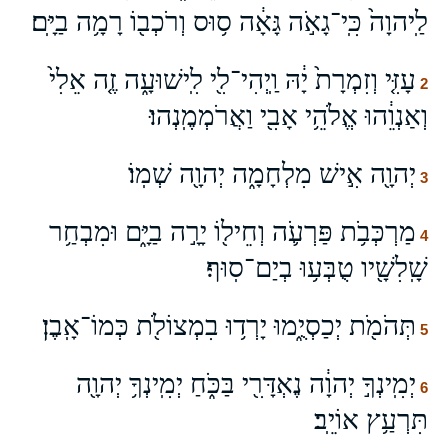
לַֽיהוָה֙ כִּֽי־גָאֹ֣ה גָּאָ֔ה ס֥וּס וְרֹכְב֖וֹ רָמָ֥ה בַיָּֽם׃
עָזִּ֤י וְזִמְרָת֙ יָ֔הּ וַֽיְהִי־לִ֖י לִֽישׁוּעָ֑ה זֶ֤ה אֵלִי֙
2
וְאַנְוֵ֔הוּ אֱלֹהֵ֥י אָבִ֖י וַאֲרֹמְמֶֽנְהוּ׃
יְהוָ֖ה אִ֣ישׁ מִלְחָמָ֑ה יְהוָ֖ה שְׁמֽוֹ׃
3
מַרְכְּבֹ֥ת פַּרְעֹ֛ה וְחֵיל֖וֹ יָרָ֣ה בַיָּ֑ם וּמִבְחַ֥ר
4
שָֽׁלִשָׁ֖יו טֻבְּע֥וּ בְיַם־סֽוּף׃
תְּהֹמֹ֖ת יְכַסְיֻ֑מוּ יָרְד֥וּ בִמְצוֹלֹ֖ת כְּמוֹ־אָֽבֶן׃
5
יְמִֽינְךָ֣ יְהוָ֔ה נֶאְדָּרִ֖י בַּכֹּ֑חַ יְמִֽינְךָ֥ יְהוָ֖ה
6
תִּרְעַ֥ץ אוֹיֵֽב׃