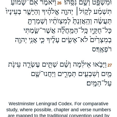
וּמִשְׁפָּ֖ט וְשָׁ֥ם נִסָּֽהוּ׃
וַיֹּאמֶר֩ אִם־שָׁמ֨וֹעַ
26
תִּשְׁמַ֜ע לְק֣וֹל׀ יְהוָ֣ה אֱלֹהֶ֗יךָ וְהַיָּשָׁ֤ר בְּעֵינָיו֙
תַּעֲשֶׂ֔ה וְהַֽאֲזַנְתָּ֙ לְמִצְוֺתָ֔יו וְשָׁמַרְתָּ֖
כָּל־חֻקָּ֑יו כָּֽל־הַמַּֽחֲלָ֞ה אֲשֶׁר־שַׂ֤מְתִּי
בְמִצְרַ֙יִם֙ לֹא־אָשִׂ֣ים עָלֶ֔יךָ כִּ֛י אֲנִ֥י יְהוָ֖ה
רֹפְאֶֽךָ׃ס
וַיָּבֹ֣אוּ אֵילִ֔מָה וְשָׁ֗ם שְׁתֵּ֥ים עֶשְׂרֵ֛ה עֵינֹ֥ת
27
מַ֖יִם וְשִׁבְעִ֣ים תְּמָרִ֑ים וַיַּחֲנוּ־שָׁ֖ם
עַל־הַמָּֽיִם׃
Westminster Leningrad Codex. For comparative
study, where possible, chapter and verse numbers
are mapped to the traditional convention used by