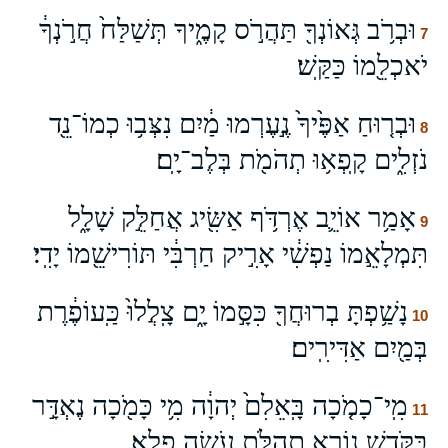
וּבְרֹ֥ב גְּאוֹנְךָ֖ תַּהֲרֹ֣ס קָמֶ֑יךָ תְּשַׁלַּח֙ חֲרֹ֣נְךָ֔
7
יֹאכְלֵ֖מוֹ כַּקַּֽשׁ׃
וּבְר֤וּחַ אַפֶּ֙יךָ֙ נֶ֣עֶרְמוּ מַ֔יִם נִצְּב֥וּ כְמוֹ־נֵ֖ד
8
נֹזְלִ֑ים קָֽפְא֥וּ תְהֹמֹ֖ת בְּלֶב־יָֽם׃
אָמַ֥ר אוֹיֵ֛ב אֶרְדֹּ֥ף אַשִּׂ֖יג אֲחַלֵּ֣ק שָׁלָ֑ל
9
תִּמְלָאֵ֣מוֹ נַפְשִׁ֔י אָרִ֣יק חַרְבִּ֔י תּוֹרִישֵׁ֖מוֹ יָדִֽי׃
נָשַׁ֥פְתָּ בְרוּחֲךָ֖ כִּסָּ֣מוֹ יָ֑ם צָֽלֲלוּ֙ כַּֽעוֹפֶ֔רֶת
10
בְּמַ֖יִם אַדִּירִֽים׃
מִֽי־כָמֹ֤כָה בָּֽאֵלִם֙ יְהוָ֔ה מִ֥י כָּמֹ֖כָה נֶאְדָּ֣ר
11
בַּקֹּ֑דֶשׁ נוֹרָ֥א תְהִלֹּ֖ת עֹ֥שֵׂה פֶֽלֶא׃