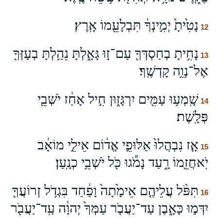
נָטִ֙יתָ֙ יְמִ֣ינְךָ֔ תִּבְלָעֵ֖מוֹ אָֽרֶץ׃
12
נָחִ֥יתָ בְחַסְדְּךָ֖ עַם־ז֣וּ גָּאָ֑לְתָּ נֵהַ֥לְתָּ בְעָזְּךָ֖
13
אֶל־נְוֵ֥ה קָדְשֶֽׁךָ׃
שָֽׁמְע֥וּ עַמִּ֖ים יִרְגָּז֑וּן חִ֣יל אָחַ֔ז יֹשְׁבֵ֖י
14
פְּלָֽשֶׁת׃
אָ֤ז נִבְהֲלוּ֙ אַלּוּפֵ֣י אֱד֔וֹם אֵילֵ֣י מוֹאָ֔ב
15
יֹֽאחֲזֵ֖מוֹ רָ֑עַד נָמֹ֕גוּ כֹּ֖ל יֹשְׁבֵ֥י כְנָֽעַן׃
תִּפֹּ֨ל עֲלֵיהֶ֤ם אֵימָ֙תָה֙ וָפַ֔חַד בִּגְדֹ֥ל זְרוֹעֲךָ֖
16
יִדְּמ֣וּ כָּאָ֑בֶן עַד־יַעֲבֹ֤ר עַמְּךָ֙ יְהוָ֔ה עַֽד־יַעֲבֹ֖ר