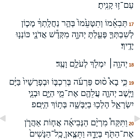
עַם־ז֥וּ קָנִֽיתָ׃
תְּבִאֵ֗מוֹ וְתִטָּעֵ֙מוֹ֙ בְּהַ֣ר נַחֲלָֽתְךָ֔ מָכ֧וֹן
17
לְשִׁבְתְּךָ֛ פָּעַ֖לְתָּ יְהוָ֑ה מִקְּדָ֕שׁ אֲדֹנָ֖י כּוֹנְנ֥וּ
יָדֶֽיךָ׃
יְהוָ֥ה׀ יִמְלֹ֖ךְ לְעֹלָ֥ם וָעֶֽד׃
18
כִּ֣י בָא֩ ס֨וּס פַּרְעֹ֜ה בְּרִכְבּ֤וֹ וּבְפָרָשָׁיו֙ בַּיָּ֔ם
19
וַיָּ֧שֶׁב יְהוָ֛ה עֲלֵהֶ֖ם אֶת־מֵ֣י הַיָּ֑ם וּבְנֵ֧י
יִשְׂרָאֵ֛ל הָלְכ֥וּ בַיַּבָּשָׁ֖ה בְּת֥וֹךְ הַיָּֽם׃פ
וַתִּקַּח֩ מִרְיָ֨ם הַנְּבִיאָ֜ה אֲח֧וֹת אַהֲרֹ֛ן
20
אֶת־הַתֹּ֖ף בְּיָדָ֑הּ וַתֵּצֶ֤אןָ כָֽל־הַנָּשִׁים֙