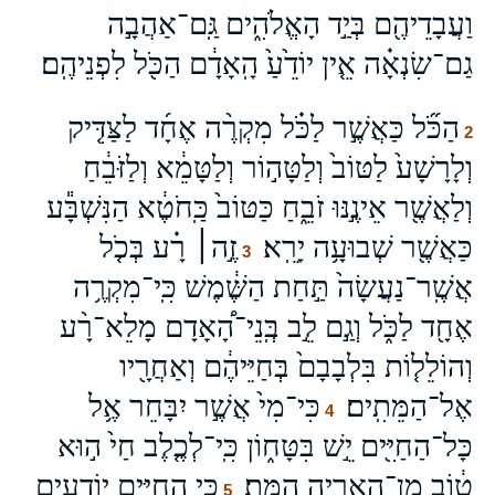
וַעֲבָדֵיהֶ֖ם בְּיַ֣ד הָאֱלֹהִ֑ים גַּֽם־אַהֲבָ֣ה
גַם־שִׂנְאָ֗ה אֵ֤ין יוֹדֵ֙עַ֙ הָֽאָדָ֔ם הַכֹּ֖ל לִפְנֵיהֶֽם׃
הַכֹּ֞ל כַּאֲשֶׁ֣ר לַכֹּ֗ל מִקְרֶ֨ה אֶחָ֜ד לַצַּדִּ֤יק
2
וְלָרָשָׁע֙ לַטּוֹב֙ וְלַטָּה֣וֹר וְלַטָּמֵ֔א וְלַזֹּבֵ֔חַ
וְלַאֲשֶׁ֖ר אֵינֶ֣נּוּ זֹבֵ֑חַ כַּטּוֹב֙ כַּֽחֹטֶ֔א הַנִּשְׁבָּ֕ע
כַּאֲשֶׁ֖ר שְׁבוּעָ֥ה יָרֵֽא׃
זֶ֣ה׀ רָ֗ע בְּכֹ֤ל
3
אֲשֶֽׁר־נַעֲשָׂה֙ תַּ֣חַת הַשֶּׁ֔מֶשׁ כִּֽי־מִקְרֶ֥ה
אֶחָ֖ד לַכֹּ֑ל וְגַ֣ם לֵ֣ב בְּֽנֵי־הָ֠אָדָם מָלֵא־רָ֨ע
וְהוֹלֵל֤וֹת בִּלְבָבָם֙ בְּחַיֵּיהֶ֔ם וְאַחֲרָ֖יו
אֶל־הַמֵּתִֽים׃
כִּי־מִי֙ אֲשֶׁ֣ר יִבָּחֵר אֶ֥ל
4
כָּל־הַחַיִּ֖ים יֵ֣שׁ בִּטָּח֑וֹן כִּֽי־לְכֶ֤לֶב חַי֙ ה֣וּא
ט֔וֹב מִן־הָאַרְיֵ֖ה הַמֵּֽת׃
כִּ֧י הַֽחַיִּ֛ים יוֹדְעִ֖ים
5