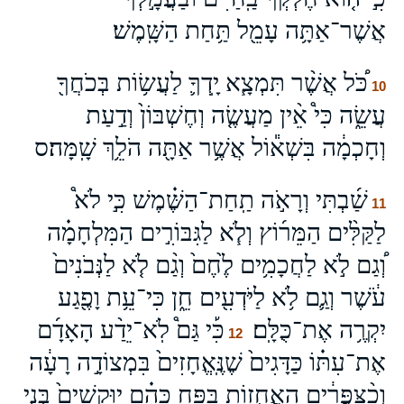
אֲשֶׁר־אַתָּ֥ה עָמֵ֖ל תַּ֥חַת הַשָּֽׁמֶשׁ׃
כֹּ֠ל אֲשֶׁ֨ר תִּמְצָ֧א יָֽדְךָ֛ לַעֲשׂ֥וֹת בְּכֹחֲךָ֖
10
עֲשֵׂ֑ה כִּי֩ אֵ֨ין מַעֲשֶׂ֤ה וְחֶשְׁבּוֹן֙ וְדַ֣עַת
וְחָכְמָ֔ה בִּשְׁא֕וֹל אֲשֶׁ֥ר אַתָּ֖ה הֹלֵ֥ךְ שָֽׁמָּה׃ס
שַׁ֜בְתִּי וְרָאֹ֣ה תַֽחַת־הַשֶּׁ֗מֶשׁ כִּ֣י לֹא֩
11
לַקַּלִּ֨ים הַמֵּר֜וֹץ וְלֹ֧א לַגִּבּוֹרִ֣ים הַמִּלְחָמָ֗ה
וְ֠גַם לֹ֣א לַחֲכָמִ֥ים לֶ֙חֶם֙ וְגַ֨ם לֹ֤א לַנְּבֹנִים֙
עֹ֔שֶׁר וְגַ֛ם לֹ֥א לַיֹּדְעִ֖ים חֵ֑ן כִּי־עֵ֥ת וָפֶ֖גַע
יִקְרֶ֥ה אֶת־כֻּלָּֽם׃
כִּ֡י גַּם֩ לֹֽא־יֵדַ֨ע הָאָדָ֜ם
12
אֶת־עִתּ֗וֹ כַּדָּגִים֙ שֶׁנֶּֽאֱחָזִים֙ בִּמְצוֹדָ֣ה רָעָ֔ה
וְכַ֨צִּפֳּרִ֔ים הָאֲחֻז֖וֹת בַּפָּ֑ח כָּהֵ֗ם יֽוּקָשִׁים֙ בְּנֵ֣י