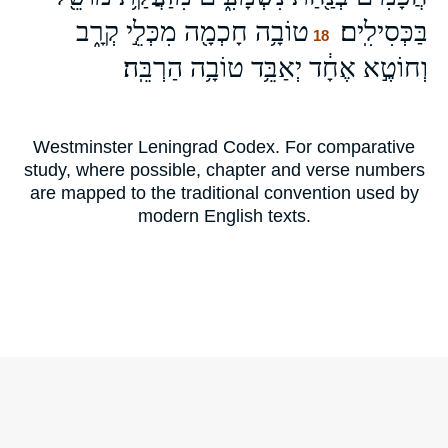
בַּכְּסִילִֽים׃
טוֹבָ֥ה חָכְמָ֖ה מִכְּלֵ֣י קְרָ֑ב
18
וְחוֹטֶ֣א אֶחָ֔ד יְאַבֵּ֥ד טוֹבָ֥ה הַרְבֵּֽה׃
Westminster Leningrad Codex. For comparative
study, where possible, chapter and verse numbers
are mapped to the traditional convention used by
modern English texts.