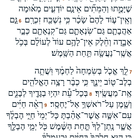
שֶׁיָּמֻ֑תוּ וְהַמֵּתִ֞ים אֵינָ֧ם יוֹדְעִ֣ים מְא֗וּמָה
וְאֵֽין־ע֤וֹד לָהֶם֙ שָׂכָ֔ר כִּ֥י נִשְׁכַּ֖ח זִכְרָֽם׃
גַּ֣ם
6
אַהֲבָתָ֧ם גַּם־שִׂנְאָתָ֛ם גַּם־קִנְאָתָ֖ם כְּבָ֣ר
אָבָ֑דָה וְחֵ֨לֶק אֵין־לָהֶ֥ם עוֹד֙ לְעוֹלָ֔ם בְּכֹ֥ל
אֲשֶֽׁר־נַעֲשָׂ֖ה תַּ֥חַת הַשָּֽׁמֶשׁ׃
לֵ֣ךְ אֱכֹ֤ל בְּשִׂמְחָה֙ לַחְמֶ֔ךָ וּֽשֲׁתֵ֥ה
7
בְלֶב־ט֖וֹב יֵינֶ֑ךָ כִּ֣י כְבָ֔ר רָצָ֥ה הָאֱלֹהִ֖ים
אֶֽת־מַעֲשֶֽׂיךָ׃
בְּכָל־עֵ֕ת יִהְי֥וּ בְגָדֶ֖יךָ לְבָנִ֑ים
8
וְשֶׁ֖מֶן עַל־רֹאשְׁךָ֥ אַל־יֶחְסָֽר׃
רְאֵ֨ה חַיִּ֜ים
9
עִם־אִשָּׁ֣ה אֲשֶׁר־אָהַ֗בְתָּ כָּל־יְמֵי֙ חַיֵּ֣י הֶבְלֶ֔ךָ
אֲשֶׁ֤ר נָֽתַן־לְךָ֙ תַּ֣חַת הַשֶּׁ֔מֶשׁ כֹּ֖ל יְמֵ֣י הֶבְלֶ֑ךָ
כִּ֣י ה֤וּא חֶלְקְךָ֙ בַּֽחַיִּ֔ים וּבַעֲמָ֣לְךָ֔