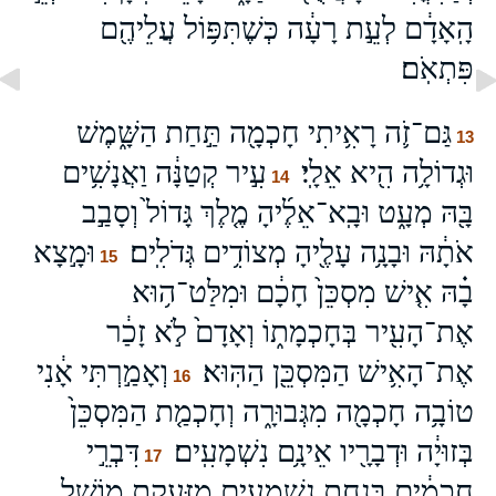
הָֽאָדָ֔ם לְעֵ֣ת רָעָ֔ה כְּשֶׁתִּפּ֥וֹל עֲלֵיהֶ֖ם
פִּתְאֹֽם׃
גַּם־זֹ֛ה רָאִ֥יתִי חָכְמָ֖ה תַּ֣חַת הַשָּׁ֑מֶשׁ
13
וּגְדוֹלָ֥ה הִ֖יא אֵלָֽי׃
עִ֣יר קְטַנָּ֔ה וַאֲנָשִׁ֥ים
14
בָּ֖הּ מְעָ֑ט וּבָֽא־אֵלֶ֜יהָ מֶ֤לֶךְ גָּדוֹל֙ וְסָבַ֣ב
אֹתָ֔הּ וּבָנָ֥ה עָלֶ֖יהָ מְצוֹדִ֥ים גְּדֹלִֽים׃
וּמָ֣צָא
15
בָ֗הּ אִ֤ישׁ מִסְכֵּן֙ חָכָ֔ם וּמִלַּט־ה֥וּא
אֶת־הָעִ֖יר בְּחָכְמָת֑וֹ וְאָדָם֙ לֹ֣א זָכַ֔ר
אֶת־הָאִ֥ישׁ הַמִּסְכֵּ֖ן הַהּֽוּא׃
וְאָמַ֣רְתִּי אָ֔נִי
16
טוֹבָ֥ה חָכְמָ֖ה מִגְּבוּרָ֑ה וְחָכְמַ֤ת הַמִּסְכֵּן֙
בְּזוּיָ֔ה וּדְבָרָ֖יו אֵינָ֥ם נִשְׁמָעִֽים׃
דִּבְרֵ֣י
17
חֲכָמִ֔ים בְּנַ֖חַת נִשְׁמָעִ֑ים מִזַּעֲקַ֥ת מוֹשֵׁ֖ל