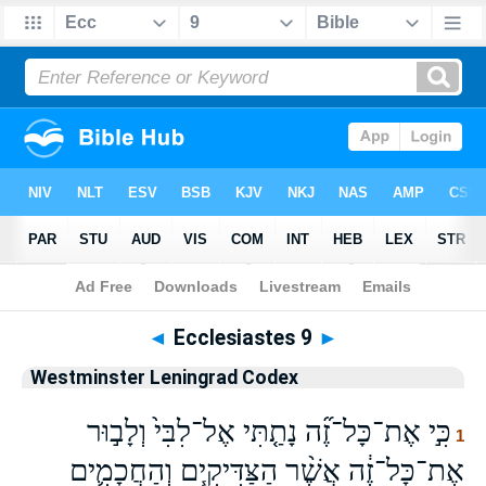
Bible
>
WLC
> Ecclesiastes 9
◄
Ecclesiastes 9
►
Westminster Leningrad Codex
כִּ֣י אֶת־כָּל־זֶ֞ה נָתַ֤תִּי אֶל־לִבִּי֙ וְלָב֣וּר
1
אֶת־כָּל־זֶ֔ה אֲשֶׁ֨ר הַצַּדִּיקִ֧ים וְהַחֲכָמִ֛ים