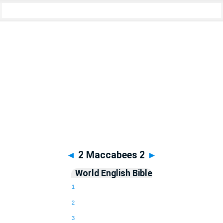
Apocrypha
> 2 Maccabees 2
◄
2 Maccabees 2
►
World English Bible
1
2
3