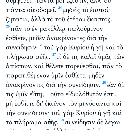
συμφέρει. πάντα μοι ἔξεστιν, ἀλλ’ οὐ
πάντα οἰκοδομεῖ.
μηδεὶς τὸ ἑαυτοῦ
24
ζητείτω, ἀλλὰ τὸ τοῦ ἑτέρου ἕκαστος.
πᾶν τὸ ἐν μακέλλῳ πωλούμενον
25
ἐσθίετε, μηδὲν ἀνακρίνοντες διὰ τὴν
συνείδησιν·
τοῦ γὰρ Κυρίου ἡ γῆ καὶ τὸ
26
πλήρωμα αὐτῆς.
εἴ δὲ τις καλεῖ ὑμᾶς τῶν
27
ἀπίστων, καὶ θέλετε πορεύεσθαι, πᾶν τὸ
παρατιθέμενον ὑμῖν ἐσθίετε, μηδὲν
ἀνακρίνοντες διὰ τὴν συνείδησιν.
ἐὰν δέ
28
τις ὑμῖν εἴπῃ, Τοῦτο εἰδωλόθυτόν ἐστι,
μὴ ἐσθίετε δι’ ἐκεῖνον τὸν μηνύσαντα καὶ
τὴν συνείδησιν· τοῦ γὰρ Κυρίου ἡ γῆ καὶ
τὸ πλήρωμα αὐτῆς.
συνείδησιν δὲ λέγω
29