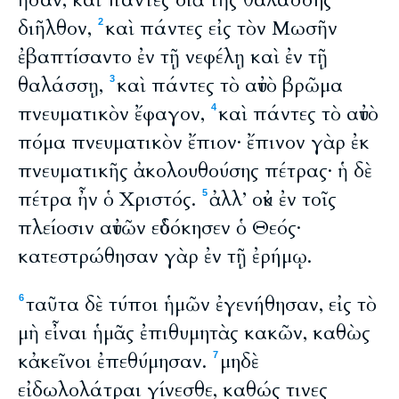
ἦσαν, καὶ πάντες διὰ τῆς θαλάσσης
διῆλθον,
καὶ πάντες εἰς τὸν Μωσῆν
2
ἐβαπτίσαντο ἐν τῇ νεφέλῃ καὶ ἐν τῇ
θαλάσσῃ,
καὶ πάντες τὸ αὐτὸ βρῶμα
3
πνευματικὸν ἔφαγον,
καὶ πάντες τὸ αὐτὸ
4
πόμα πνευματικὸν ἔπιον· ἔπινον γὰρ ἐκ
πνευματικῆς ἀκολουθούσης πέτρας· ἡ δὲ
πέτρα ἦν ὁ Χριστός.
ἀλλ’ οὐκ ἐν τοῖς
5
πλείοσιν αὐτῶν εὐδόκησεν ὁ Θεός·
κατεστρώθησαν γὰρ ἐν τῇ ἐρήμῳ.
ταῦτα δὲ τύποι ἡμῶν ἐγενήθησαν, εἰς τὸ
6
μὴ εἶναι ἡμᾶς ἐπιθυμητὰς κακῶν, καθὼς
κἀκεῖνοι ἐπεθύμησαν.
μηδὲ
7
εἰδωλολάτραι γίνεσθε, καθώς τινες