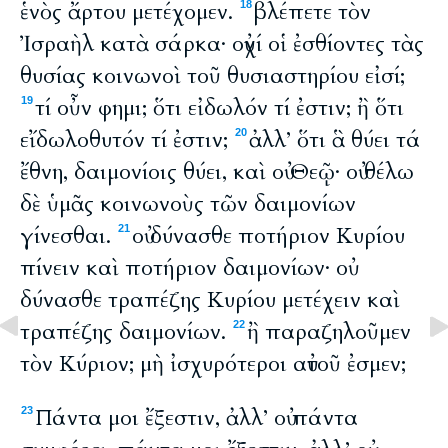
ἑνὸς ἄρτου μετέχομεν.
βλέπετε τὸν
18
Ἰσραὴλ κατὰ σάρκα· οὐχί οἱ ἐσθίοντες τὰς
θυσίας κοινωνοὶ τοῦ θυσιαστηρίου εἰσί;
τί οὖν φημι; ὅτι εἰδωλόν τί ἐστιν; ἢ ὅτι
19
εἴδωλοθυτόν τί ἐστιν;
ἀλλ’ ὅτι ἃ θύει τά
20
ἔθνη, δαιμονίοις θύει, καὶ οὐ Θεῷ· οὐ θέλω
δὲ ὑμᾶς κοινωνοὺς τῶν δαιμονίων
γίνεσθαι.
οὐ δύνασθε ποτήριον Κυρίου
21
πίνειν καὶ ποτήριον δαιμονίων· οὐ
δύνασθε τραπέζης Κυρίου μετέχειν καὶ
τραπέζης δαιμονίων.
ἢ παραζηλοῦμεν
22
τὸν Κύριον; μὴ ἰσχυρότεροι αὐτοῦ ἐσμεν;
Πάντα μοι ἔξεστιν, ἀλλ’ οὐ πάντα
23