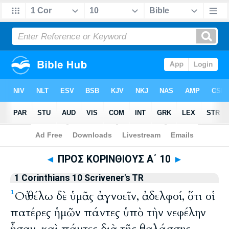
Bible
>
TR 1894
> 1 Corinthians 10
◄
ΠΡΟΣ ΚΟΡΙΝΘΙΟΥΣ Α΄ 10
►
1 Corinthians 10 Scrivener's TR
Οὐ θέλω δὲ ὑμᾶς ἀγνοεῖν, ἀδελφοί, ὅτι οἱ
1
πατέρες ἡμῶν πάντες ὑπὸ τὴν νεφέλην