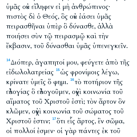
ὑμᾶς οὐκ εἴληφεν εἰ μὴ ἀνθρώπινος·
πιστὸς δὲ ὁ Θεός, ὃς οὐκ ἐάσει ὑμᾶς
πειρασθῆναι ὑπὲρ ὃ δύνασθε, ἀλλὰ
ποιήσει σὺν τῷ πειρασμῷ καὶ τὴν
ἔκβασιν, τοῦ δύνασθαι ὑμᾶς ὑπενεγκεῖν.
Διόπερ, ἀγαπητοί μου, φεύγετε ἀπὸ τῆς
14
εἰδωλολατρείας
ὡς φρονίμοις λέγω,
15
κρίνατε ὑμεῖς ὅ φημι.
τὸ ποτήριον τῆς
16
εὐλογίας ὃ εὐλογοῦμεν, οὐχὶ κοινωνία τοῦ
αἵματος τοῦ Χριστοῦ ἐστὶ; τὸν ἄρτον ὃν
κλῶμεν, οὐχὶ κοινωνία τοῦ σώματος τοῦ
Χριστοῦ ἐστιν;
ὅτι εἷς ἄρτος, ἓν σῶμα,
17
οἱ πολλοί ἐσμεν· οἱ γὰρ πάντες ἐκ τοῦ