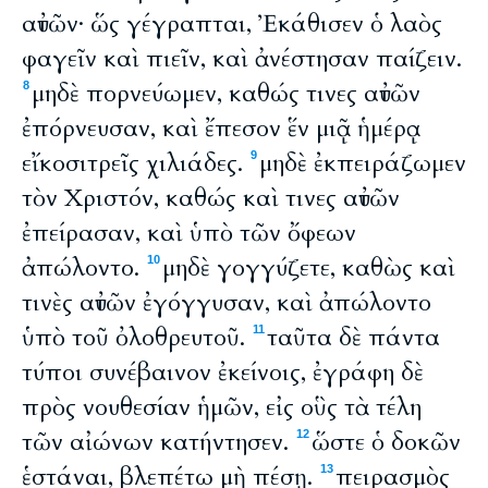
αὐτῶν· ὥς γέγραπται, Ἐκάθισεν ὁ λαὸς
φαγεῖν καὶ πιεῖν, καὶ ἀνέστησαν παίζειν.
μηδὲ πορνεύωμεν, καθώς τινες αὐτῶν
8
ἐπόρνευσαν, καὶ ἔπεσον ἕν μιᾷ ἡμέρᾳ
εἴκοσιτρεῖς χιλιάδες.
μηδὲ ἐκπειράζωμεν
9
τὸν Χριστόν, καθώς καὶ τινες αὐτῶν
ἐπείρασαν, καὶ ὑπὸ τῶν ὄφεων
ἀπώλοντο.
μηδὲ γογγύζετε, καθὼς καὶ
10
τινὲς αὐτῶν ἐγόγγυσαν, καὶ ἀπώλοντο
ὑπὸ τοῦ ὀλοθρευτοῦ.
ταῦτα δὲ πάντα
11
τύποι συνέβαινον ἐκείνοις, ἐγράφη δὲ
πρὸς νουθεσίαν ἡμῶν, εἰς οὓς τὰ τέλη
τῶν αἰώνων κατήντησεν.
ὥστε ὁ δοκῶν
12
ἑστάναι, βλεπέτω μὴ πέσῃ.
πειρασμὸς
13