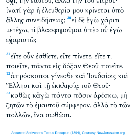
οὐχὶ, τὴν ἑαυτοῦ, ἀλλὰ τὴν τοῦ ἑτέρου·
ἱνατί γὰρ ἡ ἐλευθερία μου κρίνεται ὑπὸ
ἄλλης συνειδήσεως;
εἰ δὲ ἐγὼ χάριτι
30
μετέχω, τί βλασφημοῦμαι ὑπὲρ οὗ ἐγὼ
εὐχαριστῶ;
εἴτε οὖν ἐσθίετε, εἴτε πίνετε, εἴτε τι
31
ποιεῖτε, πάντα εἰς δόξαν Θεοῦ ποιεῖτε.
ἀπρόσκοποι γίνεσθε καὶ Ἰουδαίοις καὶ
32
Ἕλλησι καὶ τῇ ἐκκλησίᾳ τοῦ Θεοῦ·
καθὼς κἀγὼ πάντα πᾶσιν ἀρέσκω, μὴ
33
ζητῶν τὸ ἐμαυτοῦ σύμφερον, ἀλλὰ τὸ τῶν
πολλῶν, ἵνα σωθῶσι.
Accented Scrivener's Textus Receptus (1894), Courtesy NewJerusalem.org.