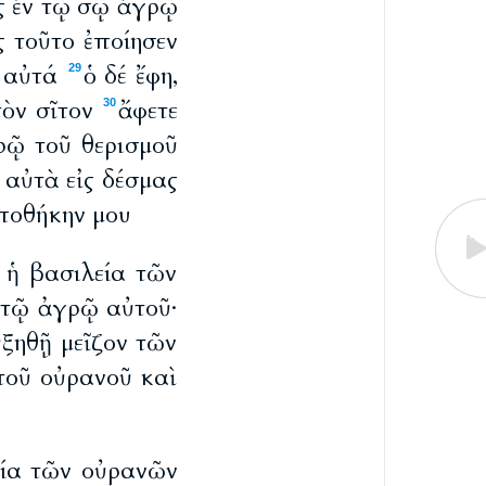
ς ἐν τῷ σῷ ἀγρῷ
ς τοῦτο ἐποίησεν
 αὐτά
ὁ δέ ἔφη,
29
ὸν σῖτον
ἄφετε
30
ρῷ τοῦ θερισμοῦ
 αὐτὰ εἰς δέσμας
ἀποθήκην μου
 ἡ βασιλεία τῶν
 τῷ ἀγρῷ αὐτοῦ·
ξηθῇ μεῖζον τῶν
 τοῦ οὐρανοῦ καὶ
εία τῶν οὐρανῶν