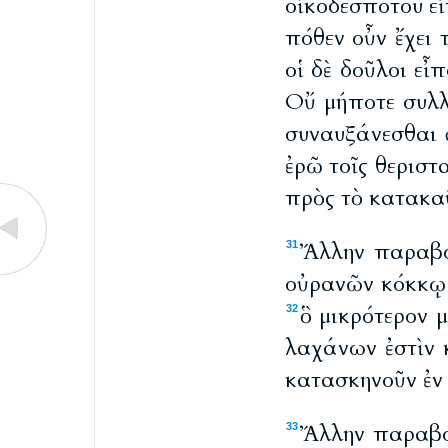
οἰκοδεσπότου ε
πόθεν οὖν ἔχει 
οἱ δὲ δοῦλοι ε
Οὔ μήποτε συλλέ
συναυξάνεσθαι 
ἐρῶ τοῖς θεριστ
πρὸς τὸ κατακαῦ
Ἄλλην παραβο
31
οὐρανῶν κόκκῳ 
ὃ μικρότερον 
32
λαχάνων ἐστὶν κ
κατασκηνοῦν ἐν 
Ἄλλην παραβολ
33