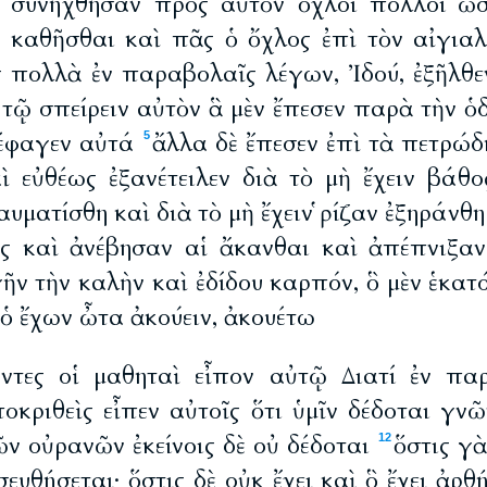
ὶ συνήχθησαν πρὸς αὐτὸν ὄχλοι πολλοί ὥσ
 καθῆσθαι καὶ πᾶς ὁ ὄχλος ἐπὶ τὸν αἰγιαλ
ς πολλὰ ἐν παραβολαῖς λέγων, Ἰδού, ἐξῆλθε
 τῷ σπείρειν αὐτὸν ἃ μὲν ἔπεσεν παρὰ τὴν ὁδ
τέφαγεν αὐτά
ἄλλα δὲ ἔπεσεν ἐπὶ τὰ πετρώδ
5
ὶ εὐθέως ἐξανέτειλεν διὰ τὸ μὴ ἔχειν βάθο
αυματίσθη καὶ διὰ τὸ μὴ ἔχειν ῥίζαν ἐξηράνθη
ς καὶ ἀνέβησαν αἱ ἄκανθαι καὶ ἀπέπνιξα
γῆν τὴν καλὴν καὶ ἐδίδου καρπόν, ὃ μὲν ἑκατό
ὁ ἔχων ὦτα ἀκούειν, ἀκουέτω
ντες οἱ μαθηταὶ εἶπον αὐτῷ Διατί ἐν παρ
οκριθεὶς εἶπεν αὐτοῖς ὅτι ὑμῖν δέδοται γν
ῶν οὐρανῶν ἐκείνοις δὲ οὐ δέδοται
ὅστις γὰ
12
ευθήσεται· ὅστις δὲ οὐκ ἔχει καὶ ὃ ἔχει ἀρθ