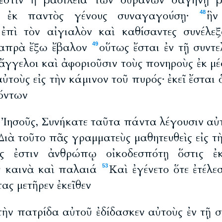
ἐστὶν ἡ βασιλεία τῶν οὐρανῶν σαγήνῃ βλ
 ἐκ παντὸς γένους συναγαγούσῃ·
ἣν
48
ἐπὶ τὸν αἰγιαλὸν καὶ καθίσαντες συνέλε
σαπρὰ ἔξω ἔβαλον
οὕτως ἔσται ἐν τῇ συντε
49
 ἄγγελοι καὶ ἀφοριοῦσιν τοὺς πονηροὺς ἐκ μ
ὐτοὺς εἰς τὴν κάμινον τοῦ πυρός· ἐκεῖ ἔσται 
όντων
ὁ Ἰησοῦς, Συνήκατε ταῦτα πάντα λέγουσιν αὐ
 Διὰ τοῦτο πᾶς γραμματεὺς μαθητευθεὶς εἰς τ
ς ἐστιν ἀνθρώπῳ οἰκοδεσπότῃ ὅστις ἐ
 καινὰ καὶ παλαιά
Καὶ ἐγένετο ὅτε ἐτέλε
53
ς μετῆρεν ἐκεῖθεν
 τὴν πατρίδα αὐτοῦ ἐδίδασκεν αὐτοὺς ἐν τῇ