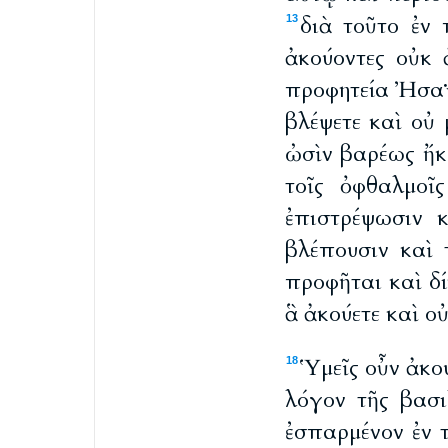
διὰ τοῦτο ἐν
13
ἀκούοντες οὐκ 
προφητεία Ἠσαΐ
βλέψετε καὶ οὐ 
ὠσὶν βαρέως ἤκ
τοῖς ὀφθαλμοῖ
ἐπιστρέψωσιν 
βλέπουσιν καὶ 
προφῆται καὶ δί
ἃ ἀκούετε καὶ ο
Ὑμεῖς οὖν ἀκο
18
λόγον τῆς βασι
ἐσπαρμένον ἐν 