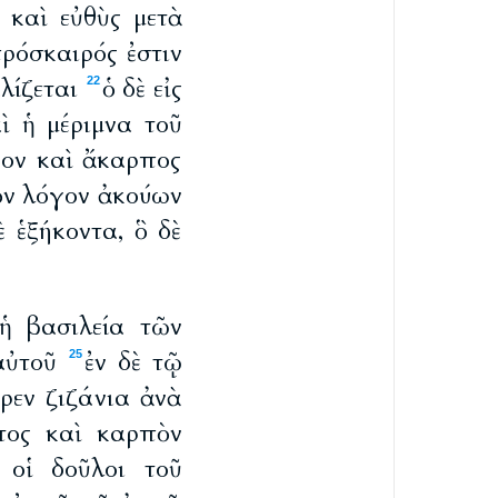
 καὶ εὐθὺς μετὰ
πρόσκαιρός ἐστιν
λίζεται
ὁ δὲ εἰς
22
ὶ ἡ μέριμνα τοῦ
γον καὶ ἄκαρπος
τὸν λόγον ἀκούων
ὲ ἑξήκοντα, ὃ δὲ
ἡ βασιλεία τῶν
αὐτοῦ
ἐν δὲ τῷ
25
ρεν ζιζάνια ἀνὰ
τος καὶ καρπὸν
 οἱ δοῦλοι τοῦ