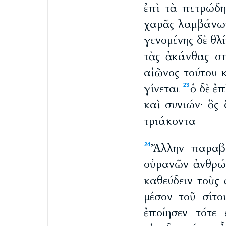
ἐπὶ τὰ πετρώδη
χαρᾶς λαμβάνω
γενομένης δὲ θλ
τὰς ἀκάνθας σπ
αἰῶνος τούτου 
γίνεται
ὁ δὲ ἐ
23
καὶ συνιών· ὃς 
τριάκοντα
Ἄλλην παραβο
24
οὐρανῶν ἀνθρώ
καθεύδειν τοὺς
μέσον τοῦ σίτο
ἐποίησεν τότε