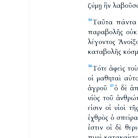
ζύμῃ ἣν λαβοῦσα
Ταῦτα πάντα 
34
παραβολῆς οὐκ 
λέγοντος Ἀνοίξ
καταβολῆς κόσ
Τότε ἀφεὶς τοὺ
36
οἱ μαθηταὶ αὐτ
ἀγροῦ
ὁ δὲ ἀπ
37
υἱὸς τοῦ ἀνθρώ
εἰσιν οἱ υἱοὶ τ
ἐχθρὸς ὁ σπείρα
ἐστιν οἱ δὲ θερ
πυρὶ κατακαίετα