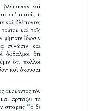
ὐ βλέπουσιν καὶ
αι ἐπ' αὐτοῖς ἡ
ε καὶ βλέποντες
τούτου καὶ τοῖς
ν μήποτε ἴδωσιν
ίᾳ συνῶσιν καὶ
ἱ ὀφθαλμοὶ ὅτι
ὑμῖν ὅτι πολλοὶ
δον· καὶ ἀκοῦσαι
ς ἀκούοντος τὸν
 καὶ ἁρπάζει τὸ
ὸν σπαρείς
ὁ δὲ
20