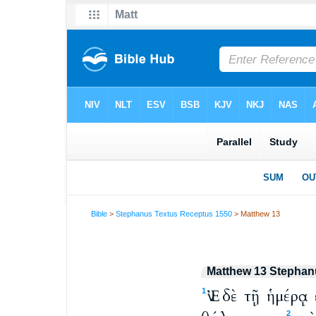
Bible
>
Stephanus Textus Receptus 1550
> Matthew 13
Matthew 13 Stephan
Ἐν δὲ τῇ ἡμέρᾳ
1
2