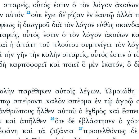
 σπαρείς, οὗτός ἐστιν ὁ τὸν λόγον ἀκούων
ν αὐτόν
οὐκ ἔχει δὲ ῥίζαν ἐν ἑαυτῷ ἀλλὰ 
21
ίψεως ἢ διωγμοῦ διὰ τὸν λόγον εὐθὺς σκανδα
αρείς, οὗτός ἐστιν ὁ τὸν λόγον ἀκούων κα
καὶ ἡ ἀπάτη τοῦ πλούτου συμπνίγει τὸν λό
πὶ τὴν γῆν τὴν καλὴν σπαρείς, οὗτός ἐστιν ὁ 
δὴ καρποφορεῖ καὶ ποιεῖ ὃ μὲν ἑκατόν, ὃ δ
λὴν παρέθηκεν αὐτοῖς λέγων, Ὡμοιώθη 
πῳ σπείροντι καλὸν σπέρμα ἐν τῷ ἀγρῷ 
 ἀνθρώπους ἦλθεν αὐτοῦ ὁ ἐχθρὸς καὶ ἔσπει
υ καὶ ἀπῆλθεν
ὅτε δὲ ἐβλάστησεν ὁ χόρ
26
 ἐφάνη καὶ τὰ ζιζάνια
προσελθόντες δὲ
27