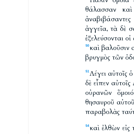
Πάλιν ὁμοία 
θάλασσαν καὶ
ἀναβιβάσαντες 
ἀγγεῖα, τὰ δὲ 
ἐξελεύσονται οἱ
καὶ βαλοῦσιν α
50
βρυγμὸς τῶν ὀδ
Λέγει αὐτοῖς 
51
δὲ εἶπεν αὐτοῖς
οὐρανῶν ὅμοιό
θησαυροῦ αὐτοῦ
παραβολὰς ταύτα
καὶ ἐλθὼν εἰς
54