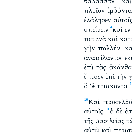
θάλασσαν·
κα
πλοῖον ἐμβάντα
ἐλάλησεν αὐτοῖ
σπείρειν
καὶ ἐν
4
πετεινὰ καὶ κα
γῆν πολλήν, κα
ἀνατείλαντος ἐκ
ἐπὶ τὰς ἀκάνθα
ἔπεσεν ἐπὶ τὴν 
ὃ δὲ τριάκοντα
9
Καὶ προσελθό
10
αὐτοῖς
ὁ δὲ ἀπ
11
τῆς βασιλείας τ
αὐτῷ καὶ περισσ