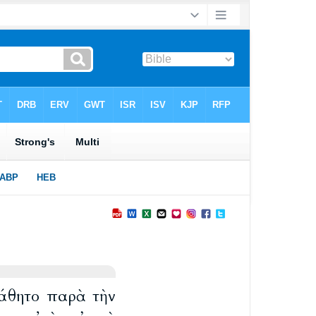
κάθητο παρὰ τὴν