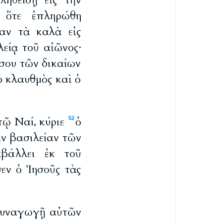
ηθείσῃ εἰς τὴν
 ὅτε ἐπληρώθη
ξαν τὰ καλὰ εἰς
λείᾳ τοῦ αἰῶνος·
έσου τῶν δικαίων
ὁ κλαυθμὸς καὶ ὁ
τῷ Ναί, κύριε
ὁ
52
ὴν βασιλείαν τῶν
κβάλλει ἐκ τοῦ
σεν ὁ Ἰησοῦς τὰς
 συναγωγῇ αὐτῶν