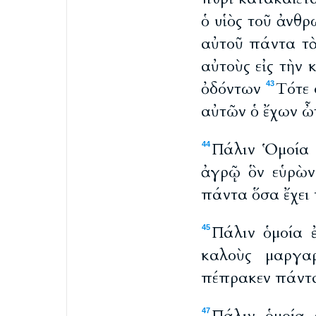
ὁ υἱὸς τοῦ ἀνθρ
αὐτοῦ πάντα τὰ
αὐτοὺς εἰς τὴν 
ὀδόντων
Τότε 
43
αὐτῶν ὁ ἔχων ὦ
Πάλιν Ὁμοία 
44
ἀγρῷ ὃν εὑρὼν
πάντα ὅσα ἔχει 
Πάλιν ὁμοία 
45
καλοὺς μαργαρ
πέπρακεν πάντα
47