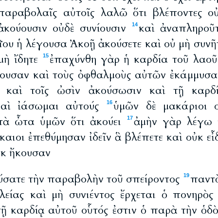
 παραβολαῖς αὐτοῖς λαλῶ ὅτι βλέποντες ο
ἀκούουσιν οὐδὲ συνίουσιν
καὶ ἀναπληροῦτ
14
ου ἡ λέγουσα Ἀκοῇ ἀκούσετε καὶ οὐ μὴ συνῆτ
μὴ ἴδητε
ἐπαχύνθη γὰρ ἡ καρδία τοῦ λαοῦ 
15
ουσαν καὶ τοὺς ὀφθαλμοὺς αὐτῶν ἐκάμμυσα
ς καὶ τοῖς ὠσὶν ἀκούσωσιν καὶ τῇ καρδ
καὶ ἰάσωμαι αὐτούς
ὑμῶν δὲ μακάριοι ο
16
τὰ ὦτα ὑμῶν ὅτι ἀκούει
ἀμὴν γὰρ λέγω 
17
καιοι ἐπεθύμησαν ἰδεῖν ἃ βλέπετε καὶ οὐκ εἶ
ὐκ ἤκουσαν
ύσατε τὴν παραβολὴν τοῦ σπείροντος
παντὸ
19
λείας καὶ μὴ συνιέντος ἔρχεται ὁ πονηρὸς
τῇ καρδίᾳ αὐτοῦ οὗτός ἐστιν ὁ παρὰ τὴν ὁδ