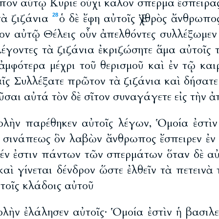
ἶπον αὐτῷ Κύριε οὐχὶ καλὸν σπέρμα ἔσπειρα
τὰ ζιζάνια
ὁ δὲ ἔφη αὐτοῖς Ἐχθρὸς ἄνθρωπο
28
ἶπον αὐτῷ Θέλεις οὖν ἀπελθόντες συλλέξωμεν
γοντες τὰ ζιζάνια ἐκριζώσητε ἅμα αὐτοῖς τ
ἀμφότερα μέχρι τοῦ θερισμοῦ καὶ ἐν τῷ και
αῖς Συλλέξατε πρῶτον τὰ ζιζάνια καὶ δήσατε
σαι αὐτά τὸν δὲ σῖτον συναγάγετε εἰς τὴν 
λὴν παρέθηκεν αὐτοῖς λέγων, Ὁμοία ἐστὶν
σινάπεως ὃν λαβὼν ἄνθρωπος ἔσπειρεν ἐν
μέν ἐστιν πάντων τῶν σπερμάτων ὅταν δὲ αὐ
αὶ γίνεται δένδρον ὥστε ἐλθεῖν τὰ πετεινὰ
τοῖς κλάδοις αὐτοῦ
ὴν ἐλάλησεν αὐτοῖς· Ὁμοία ἐστὶν ἡ βασιλ