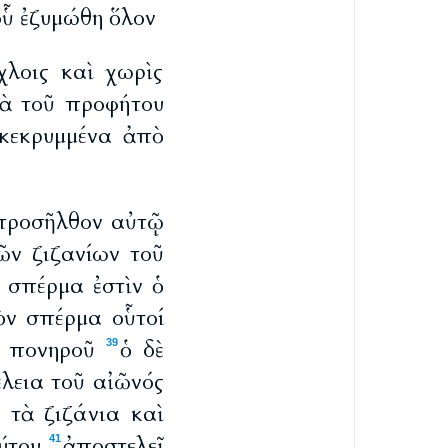
οὗ ἐζυμώθη ὅλον
λοις καὶ χωρὶς
ιὰ τοῦ προφήτου
 κεκρυμμένα ἀπὸ
ὶ προσῆλθον αὐτῷ
ῶν ζιζανίων τοῦ
 σπέρμα ἐστὶν ὁ
ὸν σπέρμα οὗτοί
οῦ πονηροῦ
ὁ δὲ
39
έλεια τοῦ αἰῶνός
 τὰ ζιζάνια καὶ
ύτου
ἀποστελεῖ
41