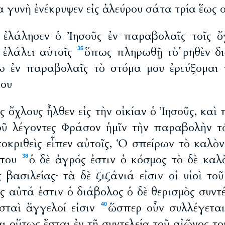
 γυνὴ ἐνέκρυψεν εἰς ἀλεύρου σάτα τρία ἕως 
ἐλάλησεν ὁ Ἰησοῦς ἐν παραβολαῖς τοῖς ὄχ
ἐλάλει αὐτοῖς
ὅπως πληρωθῇ τὸ ῥηθὲν δ
35
ω ἐν παραβολαῖς τὸ στόμα μου ἐρεύξομαι
μου
ς ὄχλους ἦλθεν εἰς τὴν οἰκίαν ὁ Ἰησοῦς, κα
οῦ λέγοντες Φράσον ἡμῖν τὴν παραβολὴν τ
οκριθεὶς εἶπεν αὐτοῖς, Ὁ σπείρων τὸ καλὸν
που
ὁ δὲ ἀγρός ἐστιν ὁ κόσμος τὸ δὲ καλ
38
ῆς βασιλείας· τὰ δὲ ζιζάνιά εἰσιν οἱ υἱοὶ τ
ς αὐτά ἐστιν ὁ διάβολος ὁ δὲ θερισμὸς συντ
ισταὶ ἄγγελοί εἰσιν
ὥσπερ οὖν συλλέγεται
40
ι οὕτως ἔσται ἐν τῇ συντελείᾳ τοῦ αἰῶνος το