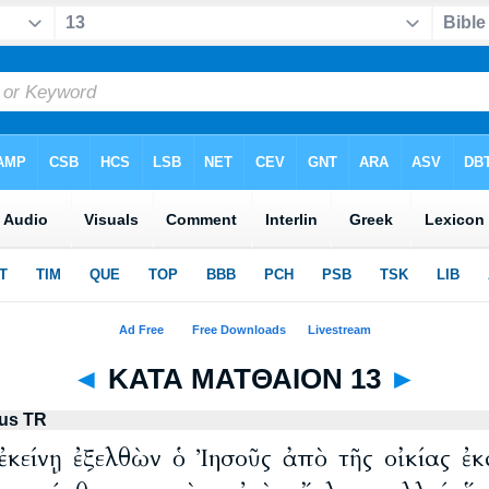
◄
ΚΑΤΑ ΜΑΤΘΑΙΟΝ 13
►
us TR
 ἐκείνῃ ἐξελθὼν ὁ Ἰησοῦς ἀπὸ τῆς οἰκίας ἐ