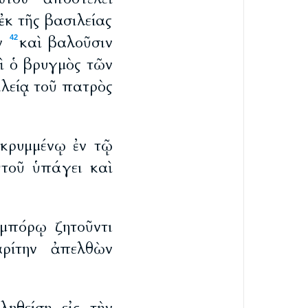
ἐκ τῆς βασιλείας
ν
καὶ βαλοῦσιν
42
αὶ ὁ βρυγμὸς τῶν
ιλείᾳ τοῦ πατρὸς
κρυμμένῳ ἐν τῷ
τοῦ ὑπάγει καὶ
μπόρῳ ζητοῦντι
ρίτην ἀπελθὼν