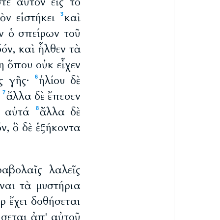
τε αὐτὸν εἰς τὸ
ὸν εἱστήκει
καὶ
3
ν ὁ σπείρων τοῦ
όν, καὶ ἦλθεν τὰ
η ὅπου οὐκ εἶχεν
ς γῆς·
ἡλίου δὲ
6
ἄλλα δὲ ἔπεσεν
7
ν αὐτά
ἄλλα δὲ
8
ν, ὃ δὲ ἑξήκοντα
αβολαῖς λαλεῖς
ῶναι τὰ μυστήρια
ρ ἔχει δοθήσεται
ήσεται ἀπ' αὐτοῦ