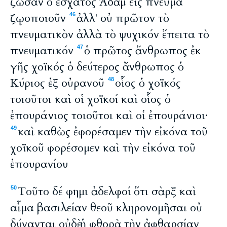
ζῶσαν ὁ ἔσχατος Ἀδὰμ εἰς πνεῦμα
ζῳοποιοῦν
ἀλλ' οὐ πρῶτον τὸ
46
πνευματικὸν ἀλλὰ τὸ ψυχικόν ἔπειτα τὸ
πνευματικόν
ὁ πρῶτος ἄνθρωπος ἐκ
47
γῆς χοϊκός ὁ δεύτερος ἄνθρωπος ὁ
Κύριος ἐξ οὐρανοῦ
οἷος ὁ χοϊκός
48
τοιοῦτοι καὶ οἱ χοϊκοί καὶ οἷος ὁ
ἐπουράνιος τοιοῦτοι καὶ οἱ ἐπουράνιοι·
καὶ καθὼς ἐφορέσαμεν τὴν εἰκόνα τοῦ
49
χοϊκοῦ φορέσομεν καὶ τὴν εἰκόνα τοῦ
ἐπουρανίου
Τοῦτο δέ φημι ἀδελφοί ὅτι σὰρξ καὶ
50
αἷμα βασιλείαν θεοῦ κληρονομῆσαι οὐ
δύνανται οὐδὲ ἡ φθορὰ τὴν ἀφθαρσίαν