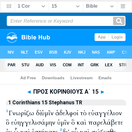
Bible
>
Stephanus Textus Receptus 1550
> 1 Corinthians 15
◄
ΠΡΟΣ ΚΟΡΙΝΘΙΟΥΣ Α΄ 15
►
1 Corinthians 15 Stephanus TR
Γνωρίζω δὲ ὑμῖν ἀδελφοί τὸ εὐαγγέλιον
1
ὃ εὐηγγελισάμην ὑμῖν ὃ καὶ παρελάβετε
2