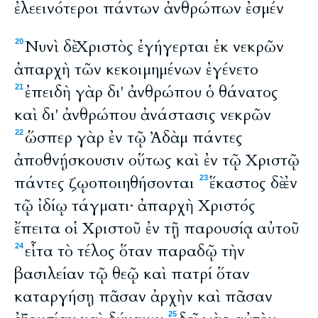
ἐλεεινότεροι πάντων ἀνθρώπων ἐσμέν
Νυνὶ δὲ Χριστὸς ἐγήγερται ἐκ νεκρῶν
20
ἀπαρχὴ τῶν κεκοιμημένων ἐγένετο
ἐπειδὴ γὰρ δι' ἀνθρώπου ὁ θάνατος
21
καὶ δι' ἀνθρώπου ἀνάστασις νεκρῶν
ὥσπερ γὰρ ἐν τῷ Ἀδὰμ πάντες
22
ἀποθνῄσκουσιν οὕτως καὶ ἐν τῷ Χριστῷ
πάντες ζῳοποιηθήσονται
ἕκαστος δὲ ἐν
23
τῷ ἰδίῳ τάγματι· ἀπαρχὴ Χριστός
ἔπειτα οἱ Χριστοῦ ἐν τῇ παρουσίᾳ αὐτοῦ
εἶτα τὸ τέλος ὅταν παραδῷ τὴν
24
βασιλείαν τῷ θεῷ καὶ πατρί ὅταν
καταργήσῃ πᾶσαν ἀρχὴν καὶ πᾶσαν
25