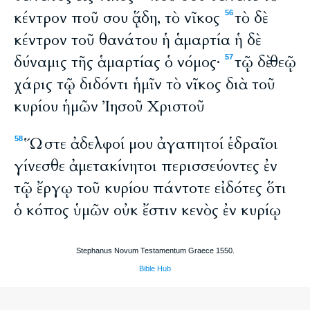
κέντρον ποῦ σου ᾅδη, τὸ νῖκος
τὸ δὲ
56
κέντρον τοῦ θανάτου ἡ ἁμαρτία ἡ δὲ
δύναμις τῆς ἁμαρτίας ὁ νόμος·
τῷ δὲ θεῷ
57
χάρις τῷ διδόντι ἡμῖν τὸ νῖκος διὰ τοῦ
κυρίου ἡμῶν Ἰησοῦ Χριστοῦ
Ὥστε ἀδελφοί μου ἀγαπητοί ἑδραῖοι
58
γίνεσθε ἀμετακίνητοι περισσεύοντες ἐν
τῷ ἔργῳ τοῦ κυρίου πάντοτε εἰδότες ὅτι
ὁ κόπος ὑμῶν οὐκ ἔστιν κενὸς ἐν κυρίῳ
Stephanus Novum Testamentum Graece 1550.
Bible Hub