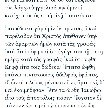
ἐν ᾧ καὶ ἑστήκατε
δι' οὗ καὶ σῴζεσθε
τίνι λόγῳ εὐηγγελισάμην ὑμῖν εἰ
κατέχετε ἐκτὸς εἰ μὴ εἰκῇ ἐπιστεύσατε
παρέδωκα γὰρ ὑμῖν ἐν πρώτοις ὃ καὶ
3
παρέλαβον ὅτι Χριστὸς ἀπέθανεν ὑπὲρ
τῶν ἁμαρτιῶν ἡμῶν κατὰ τὰς γραφάς
καὶ ὅτι ἐτάφη καὶ ὅτι ἐγήγερται τῇ τρίτῃ
4
ἡμέρᾳ κατὰ τὰς γραφάς
καὶ ὅτι ὤφθη
5
Κηφᾷ εἶτα τοῖς δώδεκα·
ἔπειτα ὤφθη
6
ἐπάνω πεντακοσίοις ἀδελφοῖς ἐφάπαξ
ἐξ ὧν οἱ πλείους μένουσιν ἕως ἄρτι τινὲς δὲ
καὶ ἐκοιμήθησαν·
ἔπειτα ὤφθη Ἰακώβῳ
7
εἶτα τοῖς ἀποστόλοις πᾶσιν·
ἔσχατον δὲ
8
πάντων ὡσπερεὶ τῷ ἐκτρώματι ὤφθη