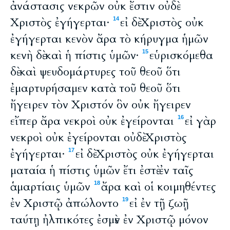
ἀνάστασις νεκρῶν οὐκ ἔστιν οὐδὲ
Χριστὸς ἐγήγερται·
εἰ δὲ Χριστὸς οὐκ
14
ἐγήγερται κενὸν ἄρα τὸ κήρυγμα ἡμῶν
κενὴ δὲ καὶ ἡ πίστις ὑμῶν·
εὑρισκόμεθα
15
δὲ καὶ ψευδομάρτυρες τοῦ θεοῦ ὅτι
ἐμαρτυρήσαμεν κατὰ τοῦ θεοῦ ὅτι
ἤγειρεν τὸν Χριστόν ὃν οὐκ ἤγειρεν
εἴπερ ἄρα νεκροὶ οὐκ ἐγείρονται
εἰ γὰρ
16
νεκροὶ οὐκ ἐγείρονται οὐδὲ Χριστὸς
ἐγήγερται·
εἰ δὲ Χριστὸς οὐκ ἐγήγερται
17
ματαία ἡ πίστις ὑμῶν ἔτι ἐστὲ ἐν ταῖς
ἁμαρτίαις ὑμῶν
ἄρα καὶ οἱ κοιμηθέντες
18
ἐν Χριστῷ ἀπώλοντο
εἰ ἐν τῇ ζωῇ
19
ταύτῃ ἠλπικότες ἐσμὲν ἐν Χριστῷ μόνον