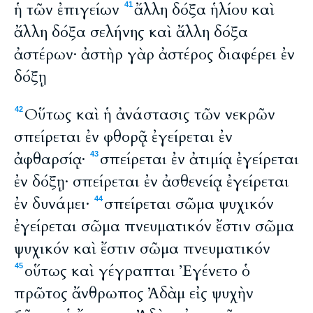
ἡ τῶν ἐπιγείων
ἄλλη δόξα ἡλίου καὶ
41
ἄλλη δόξα σελήνης καὶ ἄλλη δόξα
ἀστέρων· ἀστὴρ γὰρ ἀστέρος διαφέρει ἐν
δόξῃ
Οὕτως καὶ ἡ ἀνάστασις τῶν νεκρῶν
42
σπείρεται ἐν φθορᾷ ἐγείρεται ἐν
ἀφθαρσίᾳ·
σπείρεται ἐν ἀτιμίᾳ ἐγείρεται
43
ἐν δόξῃ· σπείρεται ἐν ἀσθενείᾳ ἐγείρεται
ἐν δυνάμει·
σπείρεται σῶμα ψυχικόν
44
ἐγείρεται σῶμα πνευματικόν ἔστιν σῶμα
ψυχικόν καὶ ἔστιν σῶμα πνευματικόν
οὕτως καὶ γέγραπται Ἐγένετο ὁ
45
πρῶτος ἄνθρωπος Ἀδὰμ εἰς ψυχὴν