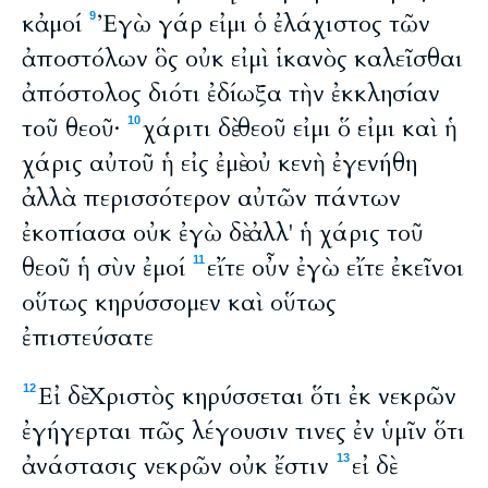
κἀμοί
Ἐγὼ γάρ εἰμι ὁ ἐλάχιστος τῶν
9
ἀποστόλων ὃς οὐκ εἰμὶ ἱκανὸς καλεῖσθαι
ἀπόστολος διότι ἐδίωξα τὴν ἐκκλησίαν
τοῦ θεοῦ·
χάριτι δὲ θεοῦ εἰμι ὅ εἰμι καὶ ἡ
10
χάρις αὐτοῦ ἡ εἰς ἐμὲ οὐ κενὴ ἐγενήθη
ἀλλὰ περισσότερον αὐτῶν πάντων
ἐκοπίασα οὐκ ἐγὼ δὲ ἀλλ' ἡ χάρις τοῦ
θεοῦ ἡ σὺν ἐμοί
εἴτε οὖν ἐγὼ εἴτε ἐκεῖνοι
11
οὕτως κηρύσσομεν καὶ οὕτως
ἐπιστεύσατε
Εἰ δὲ Χριστὸς κηρύσσεται ὅτι ἐκ νεκρῶν
12
ἐγήγερται πῶς λέγουσιν τινες ἐν ὑμῖν ὅτι
ἀνάστασις νεκρῶν οὐκ ἔστιν
εἰ δὲ
13