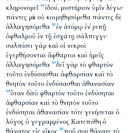
κληρονομεῖ
ἰδού, μυστήριον ὑμῖν λέγω·
51
πάντες μὲν οὐ κοιμηθησόμεθα πάντες δὲ
ἀλλαγησόμεθα
ἐν ἀτόμῳ ἐν ῥιπῇ
52
ὀφθαλμοῦ ἐν τῇ ἐσχάτῃ σάλπιγγι·
σαλπίσει γάρ καὶ οἱ νεκροὶ
ἐγερθήσονται ἄφθαρτοι καὶ ἡμεῖς
ἀλλαγησόμεθα
δεῖ γὰρ τὸ φθαρτὸν
53
τοῦτο ἐνδύσασθαι ἀφθαρσίαν καὶ τὸ
θνητὸν τοῦτο ἐνδύσασθαι ἀθανασίαν
ὅταν δὲ τὸ φθαρτὸν τοῦτο ἐνδύσηται
54
ἀφθαρσίαν καὶ τὸ θνητὸν τοῦτο
ἐνδύσηται ἀθανασίαν τότε γενήσεται ὁ
λόγος ὁ γεγραμμένος Κατεπόθη ὁ
θάνατος εἰς νῖκος
ποῦ σου θάνατε τὸ
55