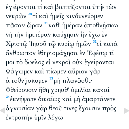
ἐγείρονται τί καὶ βαπτίζονται ὑπὲρ τῶν
νεκρῶν
τί καὶ ἡμεῖς κινδυνεύομεν
30
πᾶσαν ὥραν
καθ' ἡμέραν ἀποθνῄσκω
31
νὴ τὴν ἡμετέραν καύχησιν ἣν ἔχω ἐν
Χριστῷ Ἰησοῦ τῷ κυρίῳ ἡμῶν
εἰ κατὰ
32
ἄνθρωπον ἐθηριομάχησα ἐν Ἐφέσῳ τί
μοι τὸ ὄφελος εἰ νεκροὶ οὐκ ἐγείρονται
Φάγωμεν καὶ πίωμεν αὔριον γὰρ
ἀποθνῄσκομεν
μὴ πλανᾶσθε·
33
Φθείρουσιν ἤθη χρησθ' ὁμιλίαι κακαί
ἐκνήψατε δικαίως καὶ μὴ ἁμαρτάνετε
34
ἀγνωσίαν γὰρ θεοῦ τινες ἔχουσιν πρὸς
ἐντροπὴν ὑμῖν λέγω