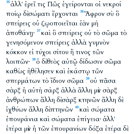
ἀλλ' ἐρεῖ τις Πῶς ἐγείρονται οἱ νεκροί
35
ποίῳ δὲ σώματι ἔρχονται
Ἄφρον σὺ ὃ
36
σπείρεις οὐ ζῳοποιεῖται ἐὰν μὴ
ἀποθάνῃ·
καὶ ὃ σπείρεις οὐ τὸ σῶμα τὸ
37
γενησόμενον σπείρεις ἀλλὰ γυμνὸν
κόκκον εἰ τύχοι σίτου ἤ τινος τῶν
λοιπῶν·
ὁ δὲ θεὸς αὐτῷ δίδωσιν σῶμα
38
καθὼς ἠθέλησεν καὶ ἑκάστῳ τῶν
σπερμάτων τὸ ἴδιον σῶμα
οὐ πᾶσα
39
σὰρξ ἡ αὐτὴ σάρξ ἀλλὰ ἄλλη μὲν σὰρξ
ἀνθρώπων ἄλλη δὲ σὰρξ κτηνῶν ἄλλη δὲ
ἰχθύων ἄλλη δὲ πτηνῶν
καὶ σώματα
40
ἐπουράνια καὶ σώματα ἐπίγεια· ἀλλ'
ἑτέρα μὲν ἡ τῶν ἐπουρανίων δόξα ἑτέρα δὲ