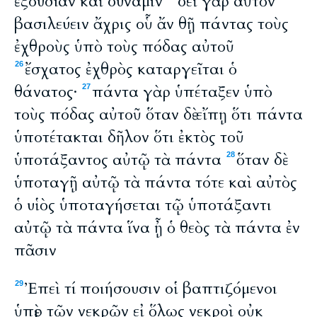
ἐξουσίαν καὶ δύναμιν
δεῖ γὰρ αὐτὸν
βασιλεύειν ἄχρις οὗ ἄν θῇ πάντας τοὺς
ἐχθροὺς ὑπὸ τοὺς πόδας αὐτοῦ
ἔσχατος ἐχθρὸς καταργεῖται ὁ
26
θάνατος·
πάντα γὰρ ὑπέταξεν ὑπὸ
27
τοὺς πόδας αὐτοῦ ὅταν δὲ εἴπῃ ὅτι πάντα
ὑποτέτακται δῆλον ὅτι ἐκτὸς τοῦ
ὑποτάξαντος αὐτῷ τὰ πάντα
ὅταν δὲ
28
ὑποταγῇ αὐτῷ τὰ πάντα τότε καὶ αὐτὸς
ὁ υἱὸς ὑποταγήσεται τῷ ὑποτάξαντι
αὐτῷ τὰ πάντα ἵνα ᾖ ὁ θεὸς τὰ πάντα ἐν
πᾶσιν
Ἐπεὶ τί ποιήσουσιν οἱ βαπτιζόμενοι
29
ὑπὲρ τῶν νεκρῶν εἰ ὅλως νεκροὶ οὐκ