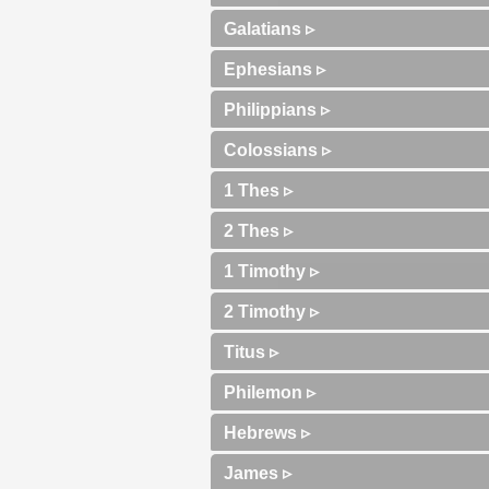
Galatians ▹
Ephesians ▹
Philippians ▹
Colossians ▹
1 Thes ▹
2 Thes ▹
1 Timothy ▹
2 Timothy ▹
Titus ▹
Philemon ▹
Hebrews ▹
James ▹