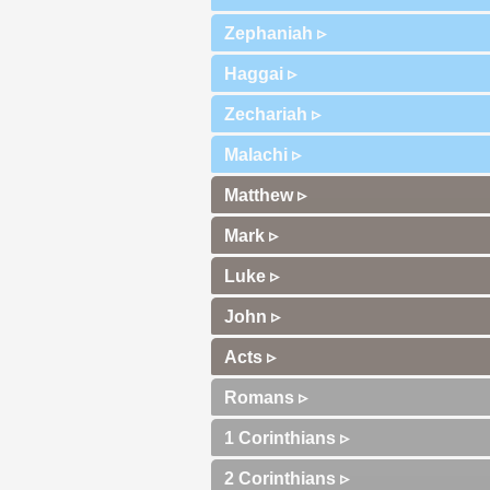
Zephaniah ▹
Haggai ▹
Zechariah ▹
Malachi ▹
Matthew ▹
Mark ▹
Luke ▹
John ▹
Acts ▹
Romans ▹
1 Corinthians ▹
2 Corinthians ▹