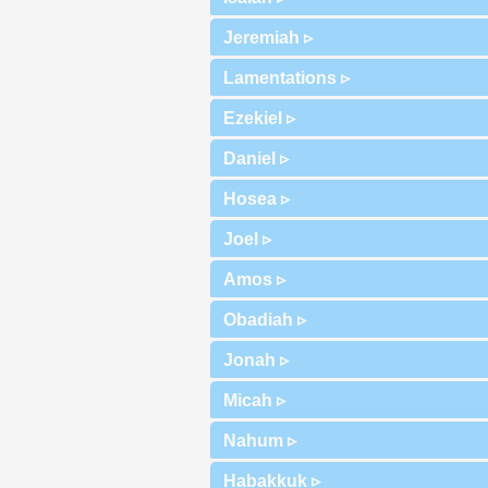
Jeremiah ▹
Lamentations ▹
Ezekiel ▹
Daniel ▹
Hosea ▹
Joel ▹
Amos ▹
Obadiah ▹
Jonah ▹
Micah ▹
Nahum ▹
Habakkuk ▹