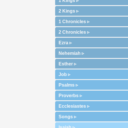
1 Kings ▹
2 Kings ▹
1 Chronicles ▹
2 Chronicles ▹
Ezra ▹
Nehemiah ▹
Esther ▹
Job ▹
Psalms ▹
Proverbs ▹
Ecclesiastes ▹
Songs ▹
Isaiah ▹