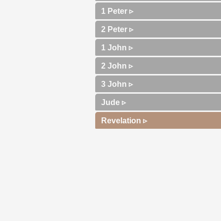
1 Peter ▹
2 Peter ▹
1 John ▹
2 John ▹
3 John ▹
Jude ▹
Revelation ▹