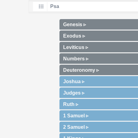
Genesis ▹
Exodus ▹
Leviticus ▹
Numbers ▹
Deuteronomy ▹
Joshua ▹
Judges ▹
Ruth ▹
1 Samuel ▹
2 Samuel ▹