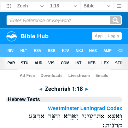
Bible
>
Hebrew
> Zechariah 1:18
◄
Zechariah 1:18
►
Hebrew Texts
Westminster Leningrad Codex
וָאֶשָּׂ֥א אֶת־עֵינַ֖י וָאֵ֑רֶא וְהִנֵּ֖ה אַרְבַּ֥ע
קְרָנֽוֹת׃