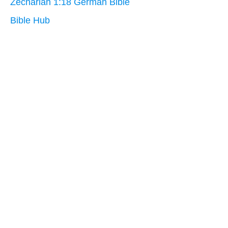
Zechariah 1:18 German Bible
Bible Hub