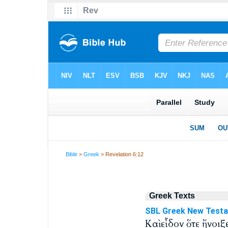
Bible
>
Greek
> Revelation 6:12
Greek Texts
SBL Greek New Test
Καὶ εἶδον ὅτε ἤνοιξ