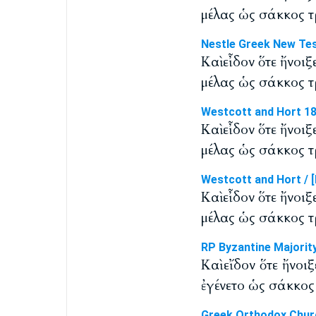
μέλας ὡς σάκκος τρ
Nestle Greek New Te
Καὶ εἶδον ὅτε ἤνοιξ
μέλας ὡς σάκκος τρ
Westcott and Hort 1
Καὶ εἶδον ὅτε ἤνοιξ
μέλας ὡς σάκκος τρ
Westcott and Hort / [
Καὶ εἶδον ὅτε ἤνοιξ
μέλας ὡς σάκκος τρ
RP Byzantine Majorit
Καὶ εἴδον ὅτε ἤνοι
ἐγένετο ὡς σάκκος 
Greek Orthodox Chur