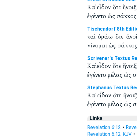
Καὶ εἶδον ὅτε ἤνοι
ἐγένετο ὡς σάκκος 
Tischendorf 8th Editi
καί ὁράω ὅτε ἀνοί
γίνομαι ὡς σάκκος 
Scrivener's Textus R
Καὶ εἶδον ὅτε ἤνοι
ἐγένετο μέλας ὡς σ
Stephanus Textus Re
Καὶ εἶδον ὅτε ἤνοι
ἐγένετο μέλας ὡς σ
Links
Revelation 6:12
•
Reve
Revelation 6:12 KJV
•