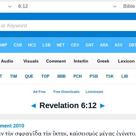
◄
Revelation 6:12
►
ament 2010
εν τὴν σφραγῖδα τὴν ἕκτην, καὶ σεισμὸς μέγας ἐγένετο,