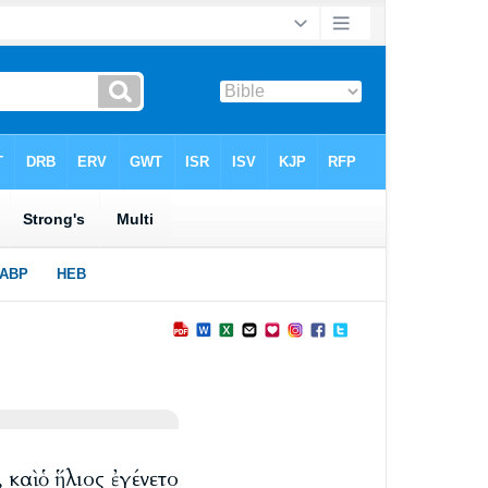
 καὶ ὁ ἥλιος ἐγένετο