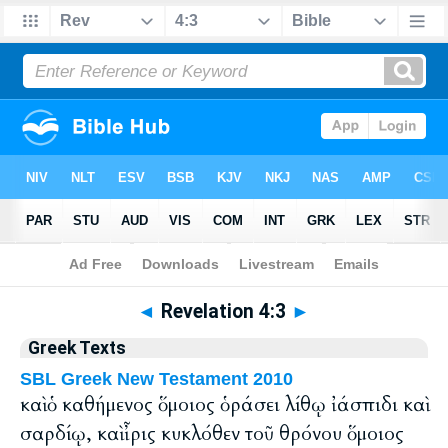
Bible
>
Greek
> Revelation 4:3
◄
Revelation 4:3
►
Greek Texts
SBL Greek New Testament 2010
καὶ ὁ καθήμενος ὅμοιος ὁράσει λίθῳ ἰάσπιδι καὶ
σαρδίῳ, καὶ ἶρις κυκλόθεν τοῦ θρόνου ὅμοιος