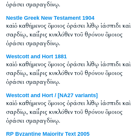
ὁράσει σμαραγδίνῳ.
Nestle Greek New Testament 1904
καὶ ὁ καθήμενος ὅμοιος ὁράσει λίθῳ ἰάσπιδι καὶ
σαρδίῳ, καὶ ἶρις κυκλόθεν τοῦ θρόνου ὅμοιος
ὁράσει σμαραγδίνῳ.
Westcott and Hort 1881
καὶ ὁ καθήμενος ὅμοιος ὁράσει λίθῳ ἰάσπιδι καὶ
σαρδίῳ, καὶ ἶρις κυκλόθεν τοῦ θρόνου ὅμοιος
ὁράσει σμαραγδίνῳ.
Westcott and Hort / [NA27 variants]
καὶ ὁ καθήμενος ὅμοιος ὁράσει λίθῳ ἰάσπιδι καὶ
σαρδίῳ, καὶ ἶρις κυκλόθεν τοῦ θρόνου ὅμοιος
ὁράσει σμαραγδίνῳ.
RP Byzantine Majority Text 2005