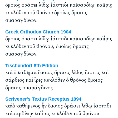
ὅμοιος ὁράσει λίθῳ ἰάσπιδι καὶ σαρδίῳ· καὶ ἴρις
κυκλόθεν τοῦ θρόνου ὁμοίως ὅρασις
σμαραγδίνων.
Greek Orthodox Church 1904
ὅμοιος ὁράσει λίθῳ ἰάσπιδι καὶ σαρδίῳ· καὶ ἶρις
κυκλόθεν τοῦ θρόνου, ὁμοίως ὅρασις
σμαραγδίνων.
Tischendorf 8th Edition
καί ὁ κάθημαι ὅμοιος ὅρασις λίθος ἴασπις καί
σάρδιος καί ἶρις κυκλόθεν ὁ θρόνος ὅμοιος
ὅρασις σμαράγδινος
Scrivener's Textus Receptus 1894
καὶ ὁ καθήμενος ἦν ὅμοιος ὁράσει λίθῳ ἰάσπιδι
καὶ σαρδίνῳ· καὶ ἶρις κυκλόθεν τοῦ θρόνου