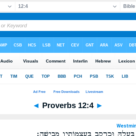
◄
Proverbs 12:4
►
Westmin
ַּעְלָ֑הּ וּכְרָקָ֖ב בְּעַצְמוֹתָ֣יו מְבִישָֽׁה׃