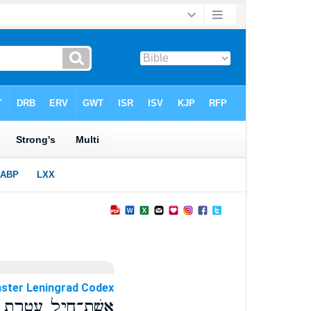
ster Leningrad Codex
אֵֽשֶׁת־חַ֭יִל עֲטֶ֣רֶת ב