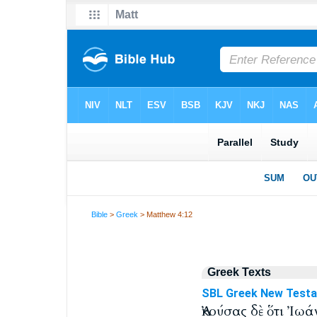
Bible
>
Greek
> Matthew 4:12
Greek Texts
SBL Greek New Test
Ἀκούσας δὲ ὅτι Ἰωά