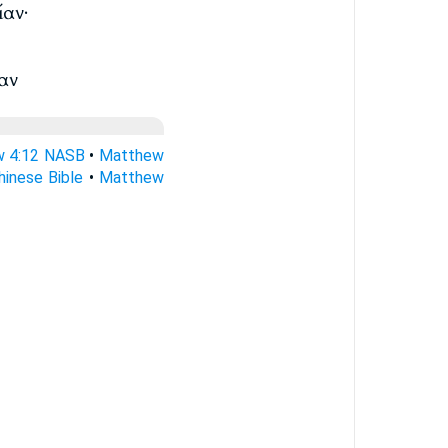
ίαν·
αν
 4:12 NASB
•
Matthew
inese Bible
•
Matthew