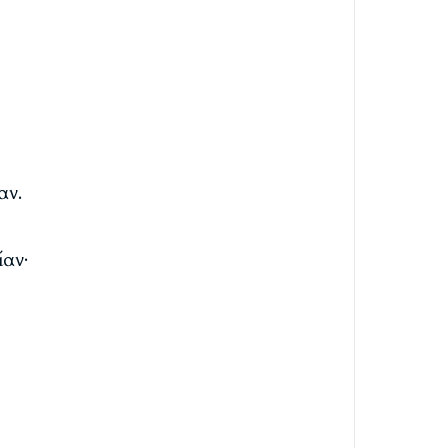
αν.
ίαν·