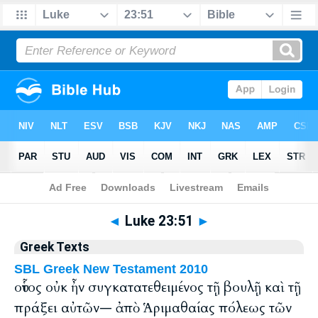
Bible
>
Greek
> Luke 23:51
◄
Luke 23:51
►
Greek Texts
SBL Greek New Testament 2010
οὗτος οὐκ ἦν συγκατατεθειμένος τῇ βουλῇ καὶ τῇ
πράξει αὐτῶν— ἀπὸ Ἁριμαθαίας πόλεως τῶν