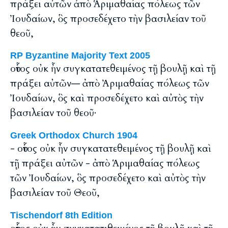
πράξει αὐτῶν ἀπὸ Ἁριμαθαίας πόλεως τῶν
Ἰουδαίων, ὃς προσεδέχετο τὴν βασιλείαν τοῦ
θεοῦ,
RP Byzantine Majority Text 2005
οὗτος οὐκ ἦν συγκατατεθειμένος τῇ βουλῇ καὶ τῇ
πράξει αὐτῶν― ἀπὸ Ἀριμαθαίας πόλεως τῶν
Ἰουδαίων, ὃς καὶ προσεδέχετο καὶ αὐτὸς τὴν
βασιλείαν τοῦ θεοῦ·
Greek Orthodox Church 1904
- οὗτος οὐκ ἦν συγκατατεθειμένος τῇ βουλῇ καὶ
τῇ πράξει αὐτῶν - ἀπὸ Ἁριμαθαίας πόλεως
τῶν Ἰουδαίων, ὃς προσεδέχετο καὶ αὐτὸς τὴν
βασιλείαν τοῦ Θεοῦ,
Tischendorf 8th Edition