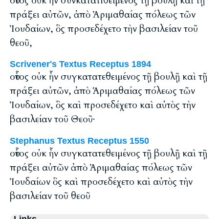
οὗτος οὐκ ἦν συνκατατιθειμένος τῇ βουλῇ καὶ τῇ
πράξει αὐτῶν, ἀπὸ Ἀριμαθαίας πόλεως τῶν
Ἰουδαίων, ὃς προσεδέχετο τὴν βασιλείαν τοῦ
θεοῦ,
Scrivener's Textus Receptus 1894
οὗτος οὐκ ἦν συγκατατεθειμένος τῇ βουλῇ καὶ τῇ
πράξει αὐτῶν, ἀπὸ Ἁριμαθαίας πόλεως τῶν
Ἰουδαίων, ὃς καὶ προσεδέχετο καὶ αὐτὸς τὴν
βασιλείαν τοῦ Θεοῦ·
Stephanus Textus Receptus 1550
οὗτος οὐκ ἦν συγκατατεθειμένος τῇ βουλῇ καὶ τῇ
πράξει αὐτῶν ἀπὸ Ἁριμαθαίας πόλεως τῶν
Ἰουδαίων ὃς καὶ προσεδέχετο καὶ αὐτὸς τὴν
βασιλείαν τοῦ θεοῦ
Links