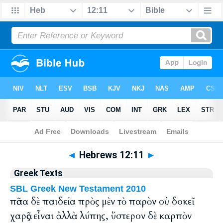
Bible
>
Greek
> Hebrews 12:11
◄
Hebrews 12:11
►
Greek Texts
SBL Greek New Testament 2010
πᾶσα δὲ παιδεία πρὸς μὲν τὸ παρὸν οὐ δοκεῖ
χαρᾶς εἶναι ἀλλὰ λύπης, ὕστερον δὲ καρπὸν