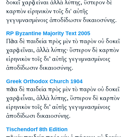
δοκεῖ χαρᾶς εἶναι ἀλλὰ λύπης, ὕστερον δὲ
καρπὸν εἰρηνικὸν τοῖς δι' αὐτῆς
γεγυμνασμένοις ἀποδίδωσιν δικαιοσύνης.
RP Byzantine Majority Text 2005
Πᾶσα δὲ παιδεία πρὸς μὲν τὸ παρὸν οὐ δοκεῖ
χαρᾶς εἴναι, ἀλλὰ λύπης· ὕστερον δὲ καρπὸν
εἰρηνικὸν τοῖς δι’ αὐτῆς γεγυμνασμένοις
ἀποδίδωσιν δικαιοσύνης.
Greek Orthodox Church 1904
πᾶσα δὲ παιδεία πρὸς μὲν τὸ παρὸν οὐ δοκεῖ
χαρᾶς εἶναι, ἀλλὰ λύπης, ὕστερον δὲ καρπὸν
εἰρηνικὸν τοῖς δι’ αὐτῆς γεγυμνασμένοις
ἀποδίδωσι δικαιοσύνης.
Tischendorf 8th Edition