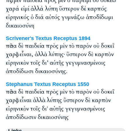
πᾶς μέν παιδεία πρός μέν ὁ πάρειμι οὐ δοκέω
χαρά εἰμί ἀλλά λύπη ὕστερον δέ καρπός
εἰρηνικός ὁ διά αὐτός γυμνάζω ἀποδίδωμι
δικαιοσύνη
Scrivener's Textus Receptus 1894
πᾶσα δὲ παιδεία πρὸς μὲν τὸ παρὸν οὐ δοκεῖ
χαρᾶς εἶναι, ἀλλὰ λύπης· ὕστερον δὲ καρπὸν
εἰρηνικὸν τοῖς δι’ αὐτῆς γεγυμνασμένοις
ἀποδίδωσι δικαιοσύνης.
Stephanus Textus Receptus 1550
πᾶσα δὲ παιδεία πρὸς μὲν τὸ παρὸν οὐ δοκεῖ
χαρᾶς εἶναι ἀλλὰ λύπης ὕστερον δὲ καρπὸν
εἰρηνικὸν τοῖς δι' αὐτῆς γεγυμνασμένοις
ἀποδίδωσιν δικαιοσύνης
Links