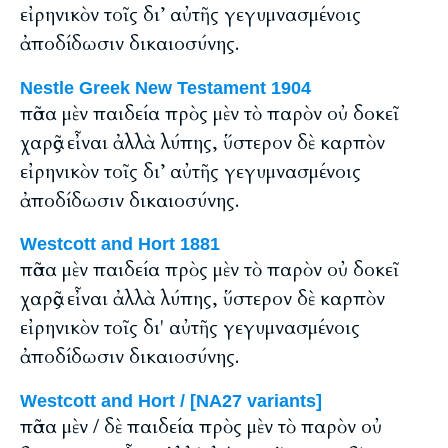
εἰρηνικὸν τοῖς δι’ αὐτῆς γεγυμνασμένοις
ἀποδίδωσιν δικαιοσύνης.
Nestle Greek New Testament 1904
πᾶσα μὲν παιδεία πρὸς μὲν τὸ παρὸν οὐ δοκεῖ
χαρᾶς εἶναι ἀλλὰ λύπης, ὕστερον δὲ καρπὸν
εἰρηνικὸν τοῖς δι’ αὐτῆς γεγυμνασμένοις
ἀποδίδωσιν δικαιοσύνης.
Westcott and Hort 1881
πᾶσα μὲν παιδεία πρὸς μὲν τὸ παρὸν οὐ δοκεῖ
χαρᾶς εἶναι ἀλλὰ λύπης, ὕστερον δὲ καρπὸν
εἰρηνικὸν τοῖς δι' αὐτῆς γεγυμνασμένοις
ἀποδίδωσιν δικαιοσύνης.
Westcott and Hort / [NA27 variants]
πᾶσα μὲν / δὲ παιδεία πρὸς μὲν τὸ παρὸν οὐ