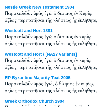
Nestle Greek New Testament 1904
Παρακαλῶ οὖν ὑμᾶς ἐγὼ ὁ δέσμιος ἐν Κυρίῳ
ἀξίως περιπατῆσαι τῆς κλήσεως ἧς ἐκλήθητε,
Westcott and Hort 1881
Παρακαλῶ οὖν ὑμᾶς ἐγὼ ὁ δέσμιος ἐν κυρίῳ
ἀξίως περιπατῆσαι τῆς κλήσεως ἧς ἐκλήθητε,
Westcott and Hort / [NA27 variants]
Παρακαλῶ οὖν ὑμᾶς ἐγὼ ὁ δέσμιος ἐν κυρίῳ
ἀξίως περιπατῆσαι τῆς κλήσεως ἧς ἐκλήθητε,
RP Byzantine Majority Text 2005
Παρακαλῶ οὖν ὑμᾶς ἐγώ, ὁ δέσμιος ἐν κυρίῳ,
ἀξίως περιπατῆσαι τῆς κλήσεως ἧς ἐκλήθητε,
Greek Orthodox Church 1904