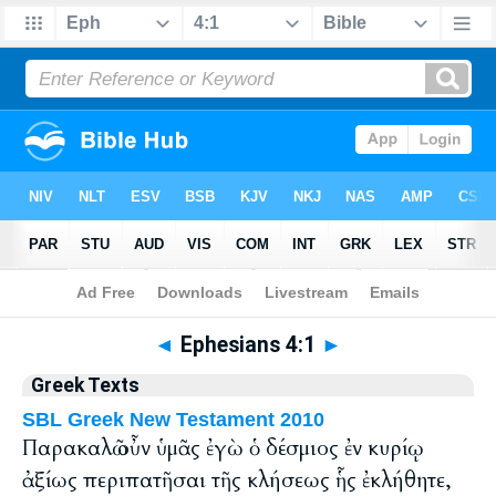
Bible
>
Greek
> Ephesians 4:1
◄
Ephesians 4:1
►
Greek Texts
SBL Greek New Testament 2010
Παρακαλῶ οὖν ὑμᾶς ἐγὼ ὁ δέσμιος ἐν κυρίῳ
ἀξίως περιπατῆσαι τῆς κλήσεως ἧς ἐκλήθητε,