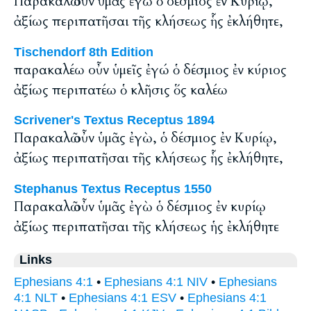
Παρακαλῶ οὖν ὑμᾶς ἐγὼ ὁ δέσμιος ἐν Κυρίῳ,
ἀξίως περιπατῆσαι τῆς κλήσεως ἧς ἐκλήθητε,
Tischendorf 8th Edition
παρακαλέω οὖν ὑμεῖς ἐγώ ὁ δέσμιος ἐν κύριος
ἀξίως περιπατέω ὁ κλῆσις ὅς καλέω
Scrivener's Textus Receptus 1894
Παρακαλῶ οὖν ὑμᾶς ἐγὼ, ὁ δέσμιος ἐν Κυρίῳ,
ἀξίως περιπατῆσαι τῆς κλήσεως ἧς ἐκλήθητε,
Stephanus Textus Receptus 1550
Παρακαλῶ οὖν ὑμᾶς ἐγὼ ὁ δέσμιος ἐν κυρίῳ
ἀξίως περιπατῆσαι τῆς κλήσεως ἡς ἐκλήθητε
Links
Ephesians 4:1
•
Ephesians 4:1 NIV
•
Ephesians
4:1 NLT
•
Ephesians 4:1 ESV
•
Ephesians 4:1