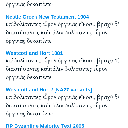
ὀργυιὰς δεκαπέντε·
Nestle Greek New Testament 1904
καὶ βολίσαντες εὗρον ὀργυιὰς εἴκοσι, βραχὺ δὲ
διαστήσαντες καὶ πάλιν βολίσαντες εὗρον
ὀργυιὰς δεκαπέντε·
Westcott and Hort 1881
καὶ βολίσαντες εὗρον ὀργυιὰς εἴκοσι, βραχὺ δὲ
διαστήσαντες καὶ πάλιν βολίσαντες εὗρον
ὀργυιὰς δεκαπέντε·
Westcott and Hort / [NA27 variants]
καὶ βολίσαντες εὗρον ὀργυιὰς εἴκοσι, βραχὺ δὲ
διαστήσαντες καὶ πάλιν βολίσαντες εὗρον
ὀργυιὰς δεκαπέντε·
RP Byzantine Majority Text 2005