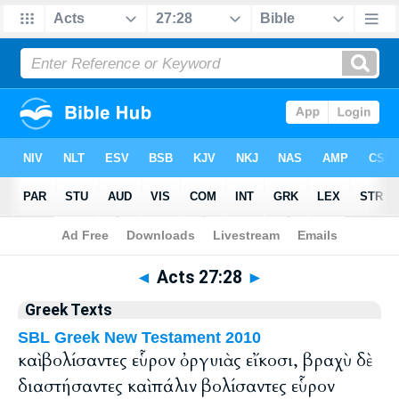
Bible
>
Greek
> Acts 27:28
◄
Acts 27:28
►
Greek Texts
SBL Greek New Testament 2010
καὶ βολίσαντες εὗρον ὀργυιὰς εἴκοσι, βραχὺ δὲ
διαστήσαντες καὶ πάλιν βολίσαντες εὗρον