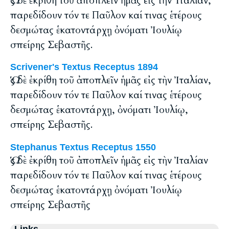
Ὡς δὲ ἐκρίθη τοῦ ἀποπλεῖν ἡμᾶς εἰς τὴν Ἰταλίαν,
παρεδίδουν τόν τε Παῦλον καί τινας ἑτέρους
δεσμώτας ἑκατοντάρχῃ ὀνόματι Ἰουλίῳ
σπείρης Σεβαστῆς.
Scrivener's Textus Receptus 1894
Ὡς δὲ ἐκρίθη τοῦ ἀποπλεῖν ἡμᾶς εἰς τὴν Ἰταλίαν,
παρεδίδουν τόν τε Παῦλον καί τινας ἑτέρους
δεσμώτας ἑκατοντάρχῃ, ὀνόματι Ἰουλίῳ,
σπείρης Σεβαστῆς.
Stephanus Textus Receptus 1550
Ὡς δὲ ἐκρίθη τοῦ ἀποπλεῖν ἡμᾶς εἰς τὴν Ἰταλίαν
παρεδίδουν τόν τε Παῦλον καί τινας ἑτέρους
δεσμώτας ἑκατοντάρχῃ ὀνόματι Ἰουλίῳ
σπείρης Σεβαστῆς
Links