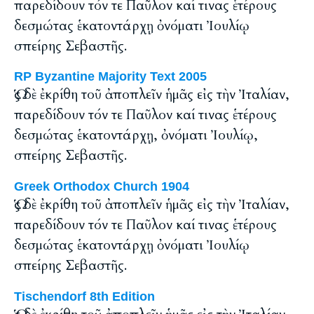
παρεδίδουν τόν τε Παῦλον καί τινας ἑτέρους
δεσμώτας ἑκατοντάρχῃ ὀνόματι Ἰουλίῳ
σπείρης Σεβαστῆς.
RP Byzantine Majority Text 2005
Ὡς δὲ ἐκρίθη τοῦ ἀποπλεῖν ἡμᾶς εἰς τὴν Ἰταλίαν,
παρεδίδουν τόν τε Παῦλον καί τινας ἑτέρους
δεσμώτας ἑκατοντάρχῃ, ὀνόματι Ἰουλίῳ,
σπείρης Σεβαστῆς.
Greek Orthodox Church 1904
Ὡς δὲ ἐκρίθη τοῦ ἀποπλεῖν ἡμᾶς εἰς τὴν Ἰταλίαν,
παρεδίδουν τόν τε Παῦλον καί τινας ἑτέρους
δεσμώτας ἑκατοντάρχῃ ὀνόματι Ἰουλίῳ
σπείρης Σεβαστῆς.
Tischendorf 8th Edition