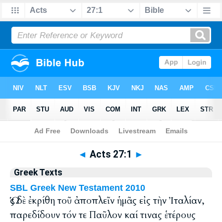
Bible
>
Greek
> Acts 27:1
◄
Acts 27:1
►
Greek Texts
SBL Greek New Testament 2010
Ὡς δὲ ἐκρίθη τοῦ ἀποπλεῖν ἡμᾶς εἰς τὴν Ἰταλίαν,
παρεδίδουν τόν τε Παῦλον καί τινας ἑτέρους