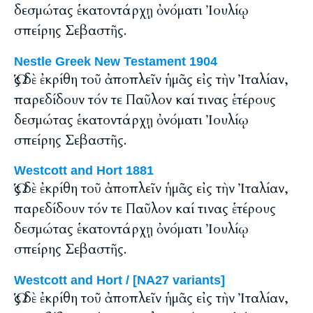
δεσμώτας ἑκατοντάρχῃ ὀνόματι Ἰουλίῳ
σπείρης Σεβαστῆς.
Nestle Greek New Testament 1904
Ὡς δὲ ἐκρίθη τοῦ ἀποπλεῖν ἡμᾶς εἰς τὴν Ἰταλίαν,
παρεδίδουν τόν τε Παῦλον καί τινας ἑτέρους
δεσμώτας ἑκατοντάρχῃ ὀνόματι Ἰουλίῳ
σπείρης Σεβαστῆς.
Westcott and Hort 1881
Ὡς δὲ ἐκρίθη τοῦ ἀποπλεῖν ἡμᾶς εἰς τὴν Ἰταλίαν,
παρεδίδουν τόν τε Παῦλον καί τινας ἑτέρους
δεσμώτας ἑκατοντάρχῃ ὀνόματι Ἰουλίῳ
σπείρης Σεβαστῆς.
Westcott and Hort / [NA27 variants]
Ὡς δὲ ἐκρίθη τοῦ ἀποπλεῖν ἡμᾶς εἰς τὴν Ἰταλίαν,