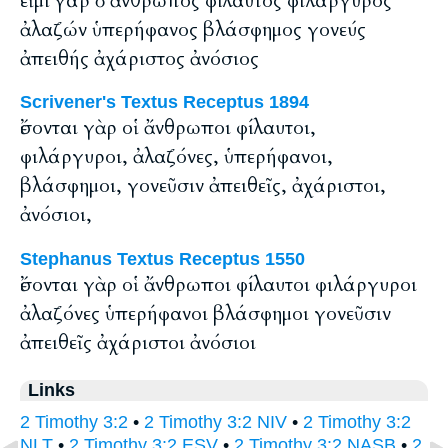
εἰμί γάρ ὁ ἄνθρωπος φίλαυτος φιλάργυρος
ἀλαζών ὑπερήφανος βλάσφημος γονεύς
ἀπειθής ἀχάριστος ἀνόσιος
Scrivener's Textus Receptus 1894
ἔσονται γὰρ οἱ ἄνθρωποι φίλαυτοι,
φιλάργυροι, ἀλαζόνες, ὑπερήφανοι,
βλάσφημοι, γονεῦσιν ἀπειθεῖς, ἀχάριστοι,
ἀνόσιοι,
Stephanus Textus Receptus 1550
ἔσονται γὰρ οἱ ἄνθρωποι φίλαυτοι φιλάργυροι
ἀλαζόνες ὑπερήφανοι βλάσφημοι γονεῦσιν
ἀπειθεῖς ἀχάριστοι ἀνόσιοι
Links
2 Timothy 3:2
•
2 Timothy 3:2 NIV
•
2 Timothy 3:2
NLT
•
2 Timothy 3:2 ESV
•
2 Timothy 3:2 NASB
•
2