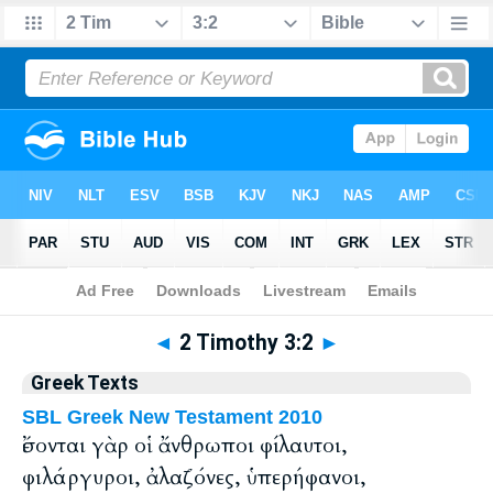
Bible
>
Greek
> 2 Timothy 3:2
◄
2 Timothy 3:2
►
Greek Texts
SBL Greek New Testament 2010
ἔσονται γὰρ οἱ ἄνθρωποι φίλαυτοι,
φιλάργυροι, ἀλαζόνες, ὑπερήφανοι,