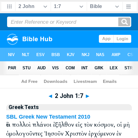
Bible
>
Greek
> 2 John 1:7
◄
2 John 1:7
►
Greek Texts
SBL Greek New Testament 2010
ὅτι πολλοὶ πλάνοι ἐξῆλθον εἰς τὸν κόσμον, οἱ μὴ
ὁμολογοῦντες Ἰησοῦν Χριστὸν ἐρχόμενον ἐν