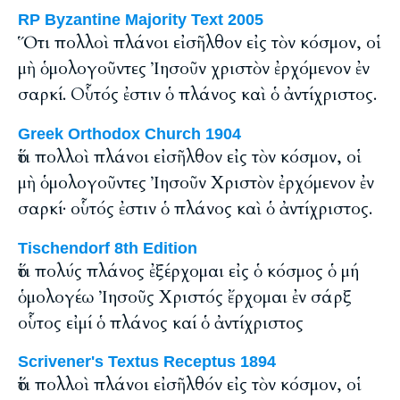
RP Byzantine Majority Text 2005
Ὅτι πολλοὶ πλάνοι εἰσῆλθον εἰς τὸν κόσμον, οἱ
μὴ ὁμολογοῦντες Ἰησοῦν χριστὸν ἐρχόμενον ἐν
σαρκί. Οὗτός ἐστιν ὁ πλάνος καὶ ὁ ἀντίχριστος.
Greek Orthodox Church 1904
ὅτι πολλοὶ πλάνοι εἰσῆλθον εἰς τὸν κόσμον, οἱ
μὴ ὁμολογοῦντες Ἰησοῦν Χριστὸν ἐρχόμενον ἐν
σαρκί· οὗτός ἐστιν ὁ πλάνος καὶ ὁ ἀντίχριστος.
Tischendorf 8th Edition
ὅτι πολύς πλάνος ἐξέρχομαι εἰς ὁ κόσμος ὁ μή
ὁμολογέω Ἰησοῦς Χριστός ἔρχομαι ἐν σάρξ
οὗτος εἰμί ὁ πλάνος καί ὁ ἀντίχριστος
Scrivener's Textus Receptus 1894
ὅτι πολλοὶ πλάνοι εἰσῆλθόν εἰς τὸν κόσμον, οἱ