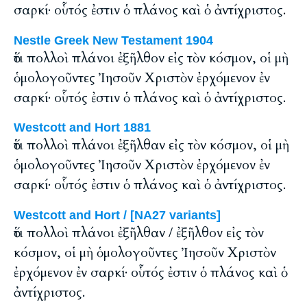
σαρκί· οὗτός ἐστιν ὁ πλάνος καὶ ὁ ἀντίχριστος.
Nestle Greek New Testament 1904
ὅτι πολλοὶ πλάνοι ἐξῆλθον εἰς τὸν κόσμον, οἱ μὴ
ὁμολογοῦντες Ἰησοῦν Χριστὸν ἐρχόμενον ἐν
σαρκί· οὗτός ἐστιν ὁ πλάνος καὶ ὁ ἀντίχριστος.
Westcott and Hort 1881
ὅτι πολλοὶ πλάνοι ἐξῆλθαν εἰς τὸν κόσμον, οἱ μὴ
ὁμολογοῦντες Ἰησοῦν Χριστὸν ἐρχόμενον ἐν
σαρκί· οὗτός ἐστιν ὁ πλάνος καὶ ὁ ἀντίχριστος.
Westcott and Hort / [NA27 variants]
ὅτι πολλοὶ πλάνοι ἐξῆλθαν / ἐξῆλθον εἰς τὸν
κόσμον, οἱ μὴ ὁμολογοῦντες Ἰησοῦν Χριστὸν
ἐρχόμενον ἐν σαρκί· οὗτός ἐστιν ὁ πλάνος καὶ ὁ
ἀντίχριστος.