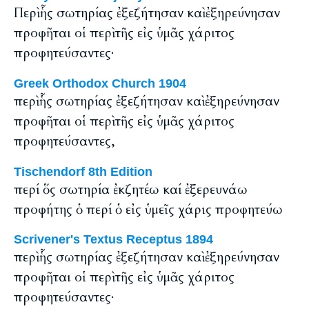
Περὶ ἧς σωτηρίας ἐξεζήτησαν καὶ ἐξηρεύνησαν
προφῆται οἱ περὶ τῆς εἰς ὑμᾶς χάριτος
προφητεύσαντες·
Greek Orthodox Church 1904
περὶ ἧς σωτηρίας ἐξεζήτησαν καὶ ἐξηρεύνησαν
προφῆται οἱ περὶ τῆς εἰς ὑμᾶς χάριτος
προφητεύσαντες,
Tischendorf 8th Edition
περί ὅς σωτηρία ἐκζητέω καί ἐξερευνάω
προφήτης ὁ περί ὁ εἰς ὑμεῖς χάρις προφητεύω
Scrivener's Textus Receptus 1894
περὶ ἧς σωτηρίας ἐξεζήτησαν καὶ ἐξηρεύνησαν
προφῆται οἱ περὶ τῆς εἰς ὑμᾶς χάριτος
προφητεύσαντες·