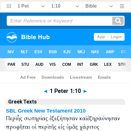
Bible
>
Greek
> 1 Peter 1:10
◄
1 Peter 1:10
►
Greek Texts
SBL Greek New Testament 2010
Περὶ ἧς σωτηρίας ἐξεζήτησαν καὶ ἐξηραύνησαν
προφῆται οἱ περὶ τῆς εἰς ὑμᾶς χάριτος