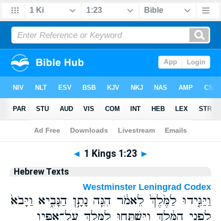
Bible
>
Hebrew
> 1 Kings 1:23
◄
1 Kings 1:23
►
Hebrew Texts
Westminster Leningrad Codex
וַיַּגִּ֤ידוּ לַמֶּ֙לֶךְ֙ לֵאמֹ֔ר הִנֵּ֖ה נָתָ֣ן הַנָּבִ֑יא וַיָּבֹא֙
לִפְנֵ֣י הַמֶּ֔לֶךְ וַיִּשְׁתַּ֧חוּ לַמֶּ֛לֶךְ עַל־אַפָּ֖יו