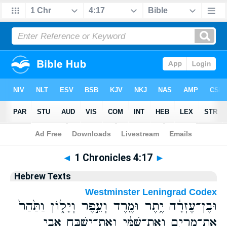
Bible
>
Hebrew
> 1 Chronicles 4:17
◄
1 Chronicles 4:17
►
Hebrew Texts
Westminster Leningrad Codex
וּבֶן־עֶזְרָ֔ה יֶ֥תֶר וּמֶ֖רֶד וְעֵ֣פֶר וְיָל֑וֹן וַתַּ֙הַר֙
אֶת־מִרְיָ֣ם וְאֶת־שַׁמַּ֔י וְאֶת־יִשְׁבָּ֖ח אֲבִ֥י