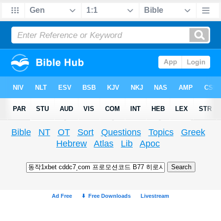
Bible
NT
OT
Sort
Questions
Topics
Greek
Hebrew
Atlas
Lib
Apoc